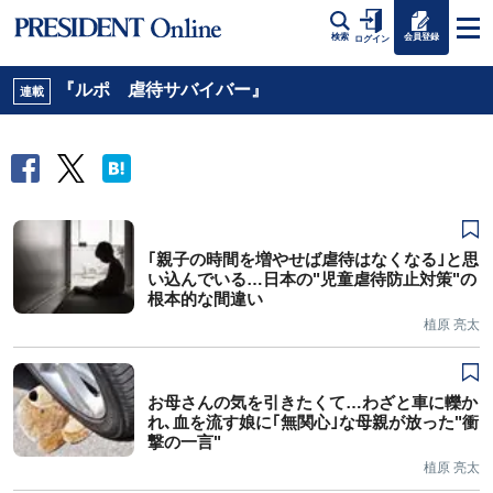
会員登録
検索
ログイン
『ルポ 虐待サバイバー』
連載
｢親子の時間を増やせば虐待はなくなる｣と思
い込んでいる…日本の"児童虐待防止対策"の
根本的な間違い
植原 亮太
お母さんの気を引きたくて…わざと車に轢か
れ､血を流す娘に｢無関心｣な母親が放った"衝
撃の一言"
植原 亮太