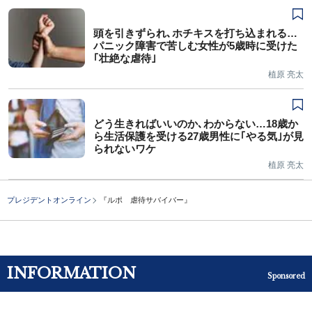
頭を引きずられ､ホチキスを打ち込まれる…
パニック障害で苦しむ女性が5歳時に受けた
｢壮絶な虐待｣
植原 亮太
どう生きればいいのか､わからない…18歳か
ら生活保護を受ける27歳男性に｢やる気｣が見
られないワケ
植原 亮太
プレジデントオンライン
『ルポ 虐待サバイバー』
INFORMATION
Sponsored