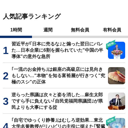
人気記事ランキング
1時間
週間
無料会員
有料会員
習近平が｢日本に売るな｣と煽った翌日にバレ
た…日本企業に6割を握られていた"中国の半
導体"の意外な急所
｢一流のお金持ち｣は銀座の高級店には見向き
もしない…"本物"を知る富裕層が行きつく"究
極のスシ"の正体
逆らった県議は次々と姿を消した…麻生太郎
ですら手に負えない｢自民党福岡県議団｣が県
民よりも大事にする掟
｢自宅でゆっくり静養｣はむしろ逆効果…東北
大学名誉教授がリハビリの主役に据えた｢腎臓