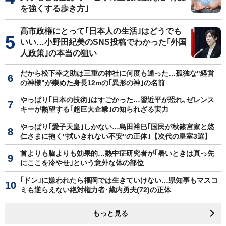
を強くする歩き方｣
高市政権にとって｢日本人の生活｣はどうでも
いい…小野田紀美のSNS投稿でわかった｢外国
人政策｣の本当の狙い
だから松下幸之助は三重の神社に何度も通った…孤独な"経営
の神様"が崇めた身長12mの｢異形の神｣の名前
やっぱり｢日本の技術｣はすごかった…習近平が恐れ､ゼレンス
キーが熱望する｢超巨大企業｣の知られざる実力
やっぱり｢愛子天皇｣しかない…島田裕巳｢国民が秋篠宮家と悠
仁さまに抱く"拭いきれない不安"の正体｣【次代の皇室3選】
首よりも脇よりも効果的…熱中症研究者が｢暑いときは真っ先
にここを冷やせ｣という意外な体の部位
｢ドン｣に嫌われたら福岡では生きていけない…県知事もマスコ
ミも逆らえない絶対権力者･藏内勇夫(72)の正体
もっと見る