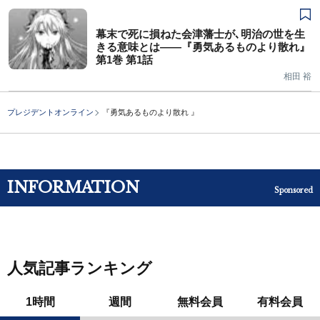
幕末で死に損ねた会津藩士が､明治の世を生
きる意味とは――『勇気あるものより散れ』
第1巻 第1話
相田 裕
プレジデントオンライン
『勇気あるものより散れ 』
INFORMATION
Sponsored
人気記事ランキング
1時間
週間
無料会員
有料会員