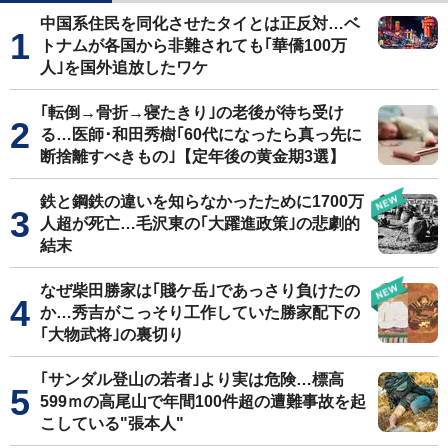
中国系住民を同化させたタイとは正反対…ベ
トナムが各国から非難されても｢華僑100万
人｣を国外追放したワケ
｢転倒→骨折→寝たきり｣の老後が待ち受け
る…医師･和田秀樹｢60代になったら真っ先に
断捨離すべきもの｣【定年後の黄金期3選】
鉄と鋼鉄の違いを知らなかったために1700万
人超が死亡…毛沢東の｢大躍進政策｣の悲劇的
結末
なぜ柴田勝家は｢賤ケ岳｣であっさり負けたの
か…秀吉がこっそり工作していた勝家配下の
｢大物武将｣の裏切り
｢サンダル登山の若者｣より実は危険…標高
599ｍの高尾山で年間100件超の遭難事故を起
こしている"張本人"