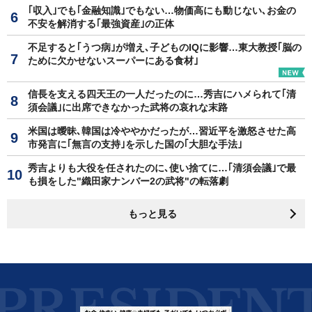
｢収入｣でも｢金融知識｣でもない…物価高にも動じない､お金の
不安を解消する｢最強資産｣の正体
不足すると｢うつ病｣が増え､子どものIQに影響…東大教授｢脳の
ために欠かせないスーパーにある食材｣
信長を支える四天王の一人だったのに…秀吉にハメられて｢清
須会議｣に出席できなかった武将の哀れな末路
米国は曖昧､韓国は冷ややかだったが…習近平を激怒させた高
市発言に｢無言の支持｣を示した国の｢大胆な手法｣
秀吉よりも大役を任されたのに､使い捨てに…｢清須会議｣で最
も損をした"織田家ナンバー2の武将"の転落劇
もっと見る