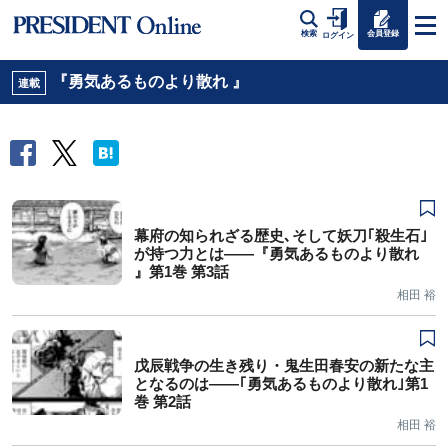
会員登録
検索
ログイン
『勇気あるものより散れ 』
連載
幕府の知られざる歴史､そして妖刀｢殺生石｣
が持つ力とは――『勇気あるものより散れ
』第1巻 第3話
相田 裕
戊辰戦争の生き残り・鬼生田春安の新たな主
となるのは――｢勇気あるものより散れ｣第1
巻 第2話
相田 裕