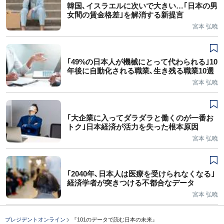
韓国､イスラエルに次いで大きい…｢日本の男
女間の賃金格差｣を解消する新提言
宮本 弘曉
｢49%の日本人が機械にとって代わられる｣10
年後に自動化される職業､生き残る職業10選
宮本 弘曉
｢大企業に入ってダラダラと働くのが一番お
トク｣日本経済が活力を失った根本原因
宮本 弘曉
｢2040年､日本人は医療を受けられなくなる｣
経済学者が突きつける不都合なデータ
宮本 弘曉
プレジデントオンライン
『101のデータで読む日本の未来』