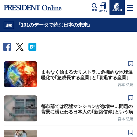
会員登録
検索
ログイン
『101のデータで読む日本の未来』
連載
まもなく始まる大リストラ…危機的な地球温
暖化で｢急成長する産業｣と｢衰退する産業｣
宮本 弘曉
都市部では廃墟マンションが急増中…問題の
背景に横たわる日本人の｢新築信仰｣という病
宮本 弘曉