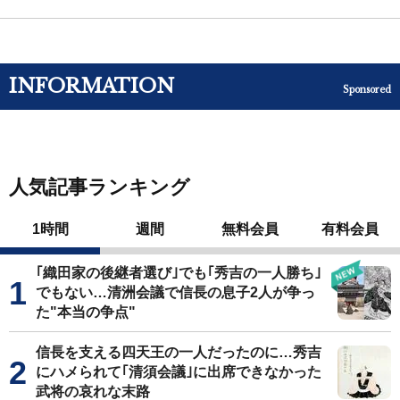
INFORMATION
Sponsored
人気記事ランキング
1時間
週間
無料会員
有料会員
｢織田家の後継者選び｣でも｢秀吉の一人勝ち｣
でもない…清洲会議で信長の息子2人が争っ
た"本当の争点"
信長を支える四天王の一人だったのに…秀吉
にハメられて｢清須会議｣に出席できなかった
武将の哀れな末路