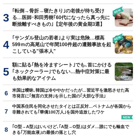
｢転倒→骨折→寝たきり｣の老後が待ち受け
る…医師･和田秀樹｢60代になったら真っ先に
断捨離すべきもの｣【定年後の黄金期3選】
｢サンダル登山の若者｣より実は危険…標高
599ｍの高尾山で年間100件超の遭難事故を起
こしている"張本人"
額に貼る｢熱を冷ますシート｣でも､首にかける
｢ネッククーラー｣でもない…熱中症対策に最
も効果的なアイテム
米国は曖昧､韓国は冷ややかだったが…習近平を激怒させた高
市発言に｢無言の支持｣を示した国の｢大胆な手法｣
中国系住民を同化させたタイとは正反対…ベトナムが各国から
非難されても｢華僑100万人｣を国外追放したワケ
｢O型→A型｣はいいけど､｢A型→O型｣はダメ…誰にでも輸血で
きる｢万能血液｣の最後の落とし穴