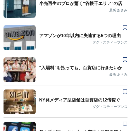
小売再生のプロが驚く"谷根千エリア"の店
最所 あさみ
アマゾンが10年以内に失速する5つの理由
ダグ・スティーブンス
"入場料"を払っても、百貨店に行きたいか
最所 あさみ
NY発メディア型店舗は百貨店の12倍稼ぐ
ダグ・スティーブンス