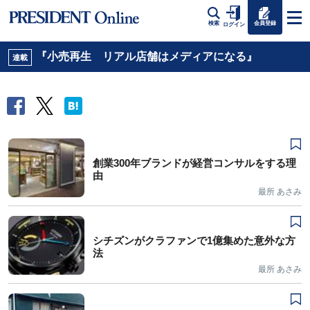
会員登録
検索
ログイン
『小売再生 リアル店舗はメディアになる』
連載
創業300年ブランドが経営コンサルをする理
由
最所 あさみ
シチズンがクラファンで1億集めた意外な方
法
最所 あさみ