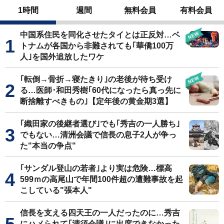
1時間
週間
無料会員
有料会員
中国系住民を同化させたタイとは正反対…ベ
トナムが各国から非難されても｢華僑100万
人｣を国外追放したワケ
｢転倒→骨折→寝たきり｣の老後が待ち受け
る…医師･和田秀樹｢60代になったら真っ先に
断捨離すべきもの｣【定年後の黄金期3選】
｢織田家の後継者選び｣でも｢秀吉の一人勝ち｣
でもない…清洲会議で信長の息子2人が争っ
た"本当の争点"
｢サンダル登山の若者｣より実は危険…標高
599ｍの高尾山で年間100件超の遭難事故を起
こしている"張本人"
信長を支える四天王の一人だったのに…秀吉
にハメられて｢清須会議｣に出席できなかった