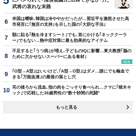
武将の哀れな末路
米国は曖昧､韓国は冷ややかだったが…習近平を激怒させた高
市発言に｢無言の支持｣を示した国の｢大胆な手法｣
額に貼る｢熱を冷ますシート｣でも､首にかける｢ネッククーラ
ー｣でもない…熱中症対策に最も効果的なアイテム
不足すると｢うつ病｣が増え､子どものIQに影響…東大教授｢脳の
ために欠かせないスーパーにある食材｣
｢O型→A型｣はいいけど､｢A型→O型｣はダメ…誰にでも輸血で
きる｢万能血液｣の最後の落とし穴
耳の後ろから流血､指の肉をごっそり食べられ…クマに｢猪木キ
ック｣で応戦した36歳男性の"数十秒間の死闘"
もっと見る