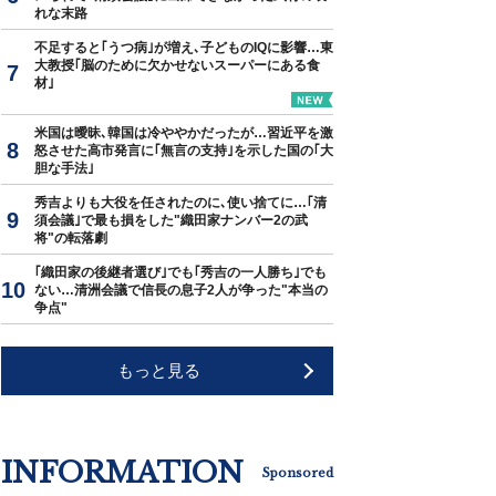
れな末路
不足すると｢うつ病｣が増え､子どものIQに影響…東
大教授｢脳のために欠かせないスーパーにある食
材｣
米国は曖昧､韓国は冷ややかだったが…習近平を激
怒させた高市発言に｢無言の支持｣を示した国の｢大
胆な手法｣
秀吉よりも大役を任されたのに､使い捨てに…｢清
須会議｣で最も損をした"織田家ナンバー2の武
将"の転落劇
｢織田家の後継者選び｣でも｢秀吉の一人勝ち｣でも
ない…清洲会議で信長の息子2人が争った"本当の
争点"
もっと見る
INFORMATION
Sponsored