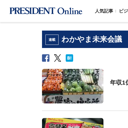
人気記事
ビジ
わかやま未来会議
連載
年収1