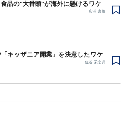
食品の"大番頭"が海外に懸けるワケ
広浦 康勝
で「キッザニア開業」を決意したワケ
住谷 栄之資