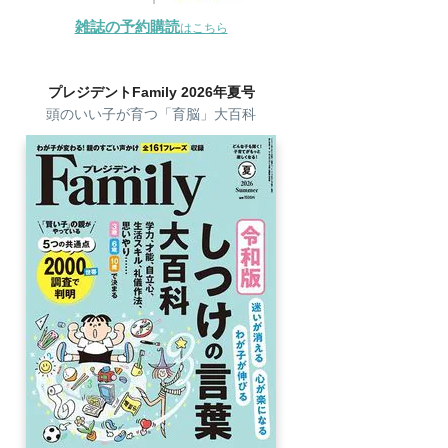
雑誌の予約購読
はこちら
プレジデントFamily 2026年夏号
頭のいい子が育つ「育脳」大百科