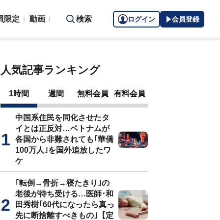
員限定
動画
検索
ログイン
会員登録
人気記事ランキング
1時間
週間
無料会員
有料会員
中国系住民を同化させたタ
イとは正反対…ベトナムが
各国から非難されても｢華僑
100万人｣を国外追放したワ
ケ
｢転倒→骨折→寝たきり｣の
老後が待ち受ける…医師･和
田秀樹｢60代になったら真っ
先に断捨離すべきもの｣【定