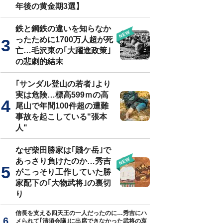
年後の黄金期3選】
鉄と鋼鉄の違いを知らなか
ったために1700万人超が死
亡…毛沢東の｢大躍進政策｣
の悲劇的結末
｢サンダル登山の若者｣より
実は危険…標高599ｍの高
尾山で年間100件超の遭難
事故を起こしている"張本
人"
なぜ柴田勝家は｢賤ケ岳｣で
あっさり負けたのか…秀吉
がこっそり工作していた勝
家配下の｢大物武将｣の裏切
り
信長を支える四天王の一人だったのに…秀吉にハ
メられて｢清須会議｣に出席できなかった武将の哀