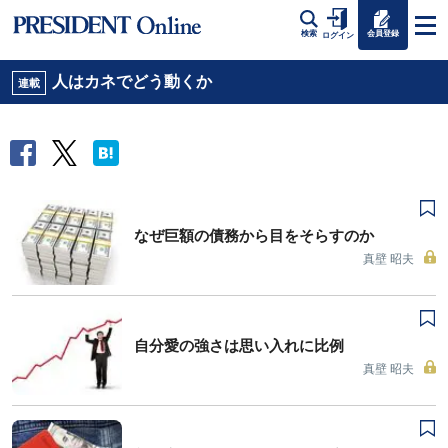
会員登録
検索
ログイン
人はカネでどう動くか
連載
なぜ巨額の債務から目をそらすのか
真壁 昭夫
自分愛の強さは思い入れに比例
真壁 昭夫