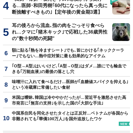
る…医師･和田秀樹｢60代になったら真っ先に
断捨離すべきもの｣【定年後の黄金期3選】
耳の後ろから流血､指の肉をごっそり食べら
れ…クマに｢猪木キック｣で応戦した36歳男性
の"数十秒間の死闘"
額に貼る｢熱を冷ますシート｣でも､首にかける｢ネッククーラ
ー｣でもない…熱中症対策に最も効果的なアイテム
｢O型→A型｣はいいけど､｢A型→O型｣はダメ…誰にでも輸血で
きる｢万能血液｣の最後の落とし穴
味噌汁に入れて食べるだけ…医師が｢血糖値スパイクを抑える｣
という冷蔵庫に常備したい食材
米国は曖昧､韓国は冷ややかだったが…習近平を激怒させた高
市発言に｢無言の支持｣を示した国の｢大胆な手法｣
中国系住民を同化させたタイとは正反対…ベトナムが各国から
非難されても｢華僑100万人｣を国外追放したワケ