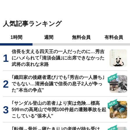
人気記事ランキング
1時間
週間
無料会員
有料会員
信長を支える四天王の一人だったのに…秀吉
にハメられて｢清須会議｣に出席できなかった
武将の哀れな末路
｢織田家の後継者選び｣でも｢秀吉の一人勝ち｣
でもない…清洲会議で信長の息子2人が争っ
た"本当の争点"
｢サンダル登山の若者｣より実は危険…標高
599ｍの高尾山で年間100件超の遭難事故を起
こしている"張本人"
｢転倒→骨折→寝たきり｣の老後が待ち受け