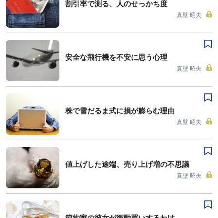
割引率で測る、人のせっかち度
真壁 昭夫
安全な飛行機を不安に思う心理
真壁 昭夫
株で雪だるま式に損が膨らむ理由
真壁 昭夫
値上げした途端、売り上げ増の不思議
真壁 昭夫
節約家の彼女が衝動買いするわけ