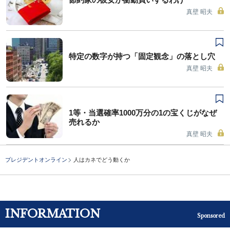
真壁 昭夫
特定の数字が持つ「固定観念」の落とし穴
真壁 昭夫
1等・当選確率1000万分の1の宝くじがなぜ
売れるか
真壁 昭夫
プレジデントオンライン
人はカネでどう動くか
INFORMATION
Sponsored