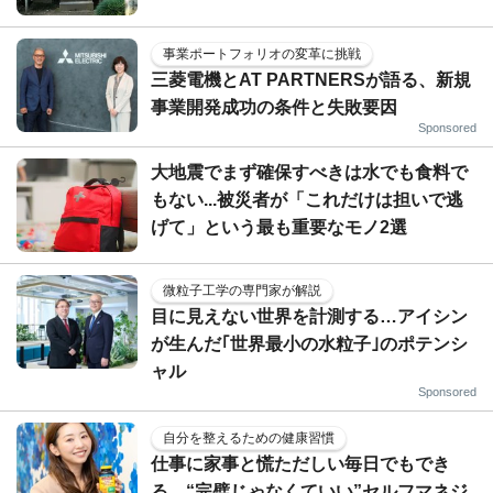
事業ポートフォリオの変革に挑戦
三菱電機とAT PARTNERSが語る、新規
事業開発成功の条件と失敗要因
Sponsored
大地震でまず確保すべきは水でも食料で
もない...被災者が「これだけは担いで逃
げて」という最も重要なモノ2選
微粒子工学の専門家が解説
目に見えない世界を計測する…アイシン
が生んだ｢世界最小の水粒子｣のポテンシ
ャル
Sponsored
自分を整えるための健康習慣
仕事に家事と慌ただしい毎日でもでき
る、“完璧じゃなくていい”セルフマネジ