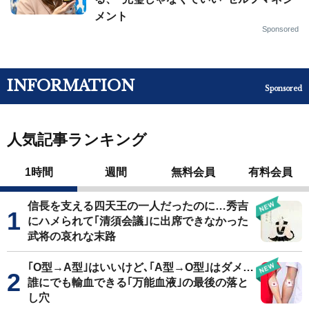
メント
Sponsored
INFORMATION
Sponsored
人気記事ランキング
1時間
週間
無料会員
有料会員
信長を支える四天王の一人だったのに…秀吉
にハメられて｢清須会議｣に出席できなかった
武将の哀れな末路
｢O型→A型｣はいいけど､｢A型→O型｣はダメ…
誰にでも輸血できる｢万能血液｣の最後の落と
し穴