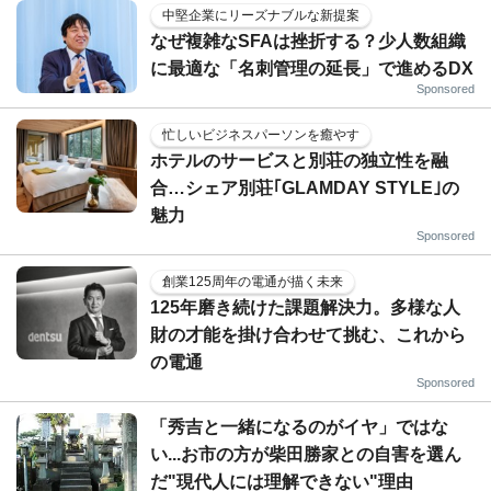
中堅企業にリーズナブルな新提案
なぜ複雑なSFAは挫折する？少人数組織
に最適な「名刺管理の延長」で進めるDX
Sponsored
忙しいビジネスパーソンを癒やす
ホテルのサービスと別荘の独立性を融
合…シェア別荘｢GLAMDAY STYLE｣の
魅力
Sponsored
創業125周年の電通が描く未来
125年磨き続けた課題解決力。多様な人
財の才能を掛け合わせて挑む、これから
の電通
Sponsored
「秀吉と一緒になるのがイヤ」ではな
い...お市の方が柴田勝家との自害を選ん
だ"現代人には理解できない"理由