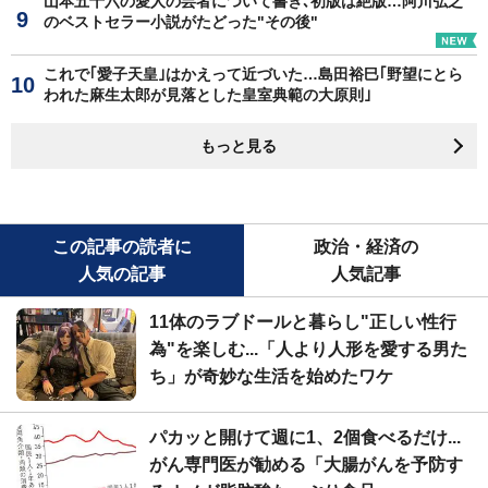
山本五十六の愛人の芸者について書き､初版は絶版…阿川弘之
のベストセラー小説がたどった"その後"
これで｢愛子天皇｣はかえって近づいた…島田裕巳｢野望にとら
われた麻生太郎が見落とした皇室典範の大原則｣
もっと見る
この記事の読者に
政治・経済の
人気の記事
人気記事
11体のラブドールと暮らし"正しい性行
為"を楽しむ...「人より人形を愛する男た
ち」が奇妙な生活を始めたワケ
パカッと開けて週に1、2個食べるだけ...
がん専門医が勧める「大腸がんを予防す