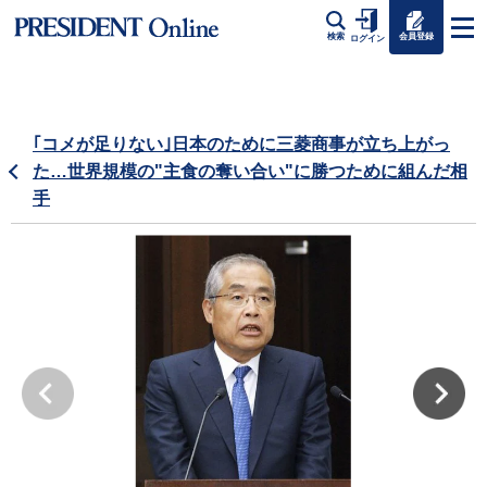
会員登録
検索
ログイン
｢コメが足りない｣日本のために三菱商事が立ち上がっ
た…世界規模の"主食の奪い合い"に勝つために組んだ相
手