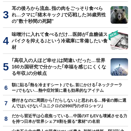
耳の後ろから流血､指の肉をごっそり食べら
れ…クマに｢猪木キック｣で応戦した36歳男性
の"数十秒間の死闘"
味噌汁に入れて食べるだけ…医師が｢血糖値ス
パイクを抑える｣という冷蔵庫に常備したい食
材
｢高収入の人ほど幸せ｣は間違いだった…世界
160カ国研究で分かった｢幸福を感じにくくな
る年収｣の分岐点
額に貼る｢熱を冷ますシート｣でも､首にかける｢ネッククーラ
ー｣でもない…熱中症対策に最も効果的なアイテム
襟付きなのに周囲から｢だらしない｣と思われる…帰省の際に選
んではいけない｢ユニクロの2990円のポロシャツ｣
だから習近平は心底焦っている…中国のITもEVも壊滅させる力
を持つ日本が世界シェア8割を握る"素材"の名前