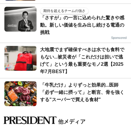
期待を超えるチームの強さ
「さすが」の一言に込められた驚きや感
動。新しい価値を生み出し続ける電通の
挑戦
Sponsored
大地震でまず確保すべきは水でも食料で
もない...被災者が「これだけは担いで逃
げて」という最も重要なモノ2選【2025
年7月BEST】
「牛乳だけ」よりずっと効果的...医師
「必ず一緒に摂って」と断言、骨を強く
する"スーパーで買える食材"