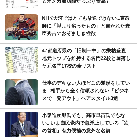
るオメガ脂肪酸たっぷり食品」
NHK大河ではとても放送できない...宣教
師に「獣より劣ったもの」と書かれた豊
臣秀吉のおぞましき性欲
47都道府県の「旧制一中」の栄枯盛衰...
地元トップを維持する名門22校と凋落し
た元名門17校の全リスト
仕事のデキない人ほどこの髪形をしてい
る...相手から全く信頼されない「ビジネ
スで一発アウト」ヘアスタイル3選
小泉進次郎氏でも、高市早苗氏でもな
い...いま自民党内で急浮上している「次
の首相」有力候補の意外な名前