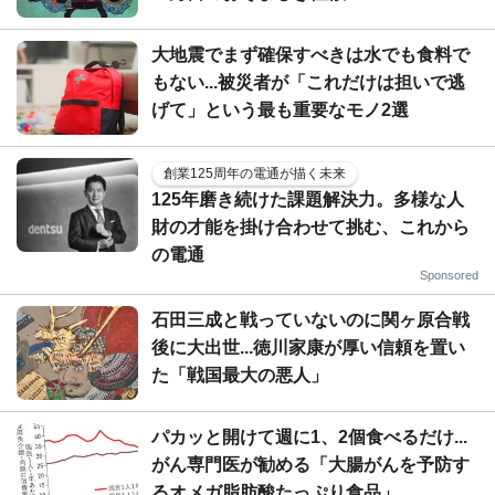
大地震でまず確保すべきは水でも食料で
もない...被災者が「これだけは担いで逃
げて」という最も重要なモノ2選
創業125周年の電通が描く未来
125年磨き続けた課題解決力。多様な人
財の才能を掛け合わせて挑む、これから
の電通
Sponsored
石田三成と戦っていないのに関ヶ原合戦
後に大出世...徳川家康が厚い信頼を置い
た「戦国最大の悪人」
パカッと開けて週に1、2個食べるだけ...
がん専門医が勧める「大腸がんを予防す
るオメガ脂肪酸たっぷり食品」