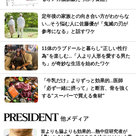
定年後の家族との向き合い方がわからな
い...そう悩む人に佐藤優が「鬼滅の刃が
参考になる」と話すワケ
11体のラブドールと暮らし"正しい性行
為"を楽しむ...「人より人形を愛する男た
ち」が奇妙な生活を始めたワケ
「牛乳だけ」よりずっと効果的...医師
「必ず一緒に摂って」と断言、骨を強く
する"スーパーで買える食材"
首よりも脇よりも効果的…熱中症研究者が