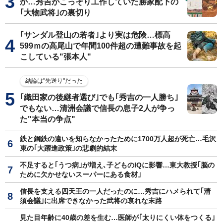
か…秀吉がこっそり工作していた勝家配下の
｢大物武将｣の裏切り
｢サンダル登山の若者｣より実は危険…標高
599ｍの高尾山で年間100件超の遭難事故を起
こしている"張本人"
結論は"先送り"だった
｢織田家の後継者選び｣でも｢秀吉の一人勝ち｣
でもない…清洲会議で信長の息子2人が争っ
た"本当の争点"
鉄と鋼鉄の違いを知らなかったために1700万人超が死亡…毛沢
東の｢大躍進政策｣の悲劇的結末
不足すると｢うつ病｣が増え､子どものIQに影響…東大教授｢脳の
ために欠かせないスーパーにある食材｣
信長を支える四天王の一人だったのに…秀吉にハメられて｢清
須会議｣に出席できなかった武将の哀れな末路
見た目年齢に40歳の差を生む…医師が｢太りにくい体をつくる｣