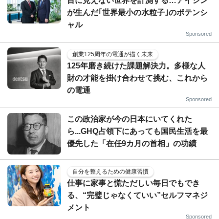
目に見えない世界を計測する…アイシン
が生んだ｢世界最小の水粒子｣のポテンシ
ャル
Sponsored
創業125周年の電通が描く未来
125年磨き続けた課題解決力。多様な人
財の才能を掛け合わせて挑む、これから
の電通
Sponsored
この政治家が今の日本にいてくれた
ら...GHQ占領下にあっても国民生活を最
優先した「在任9カ月の首相」の功績
自分を整えるための健康習慣
仕事に家事と慌ただしい毎日でもでき
る、“完璧じゃなくていい”セルフマネジ
メント
Sponsored