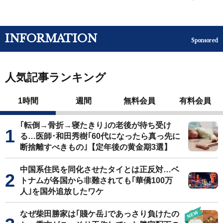
INFORMATION
Sponsored
人気記事ランキング
1時間
週間
無料会員
有料会員
｢転倒→骨折→寝たきり｣の老後が待ち受け
る…医師･和田秀樹｢60代になったら真っ先に
断捨離すべきもの｣【定年後の黄金期3選】
中国系住民を同化させたタイとは正反対…ベ
トナムが各国から非難されても｢華僑100万
人｣を国外追放したワケ
なぜ柴田勝家は｢賤ケ岳｣であっさり負けたの