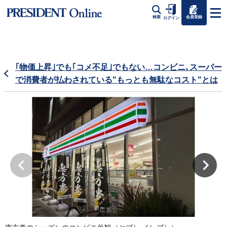
会員登録
検索
ログイン
｢物価上昇｣でも｢コメ不足｣でもない…コンビニ､スーパー
で消費者が払わされている"もっとも無駄なコスト"とは