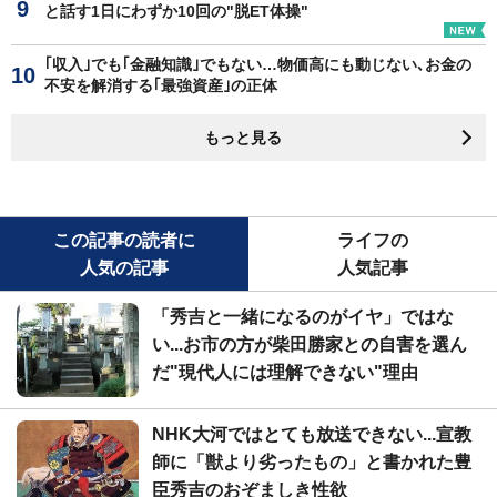
と話す1日にわずか10回の"脱ET体操"
｢収入｣でも｢金融知識｣でもない…物価高にも動じない､お金の
不安を解消する｢最強資産｣の正体
もっと見る
この記事の読者に
ライフの
人気の記事
人気記事
「秀吉と一緒になるのがイヤ」ではな
い...お市の方が柴田勝家との自害を選ん
だ"現代人には理解できない"理由
NHK大河ではとても放送できない...宣教
師に「獣より劣ったもの」と書かれた豊
臣秀吉のおぞましき性欲