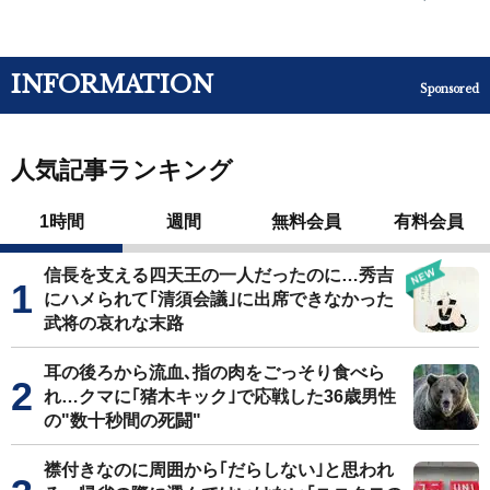
INFORMATION
Sponsored
人気記事ランキング
1時間
週間
無料会員
有料会員
信長を支える四天王の一人だったのに…秀吉
にハメられて｢清須会議｣に出席できなかった
武将の哀れな末路
耳の後ろから流血､指の肉をごっそり食べら
れ…クマに｢猪木キック｣で応戦した36歳男性
の"数十秒間の死闘"
襟付きなのに周囲から｢だらしない｣と思われ