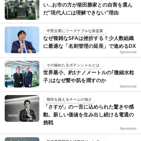
い...お市の方が柴田勝家との自害を選ん
だ"現代人には理解できない"理由
中堅企業にリーズナブルな新提案
なぜ複雑なSFAは挫折する？少人数組織
に最適な「名刺管理の延長」で進めるDX
Sponsored
その秘めたるポテンシャルとは
世界最小、約1ナノメートルの｢微細水粒
子｣はなぜ髪や肌を潤すのか
Sponsored
期待を超えるチームの強さ
「さすが」の一言に込められた驚きや感
動。新しい価値を生み出し続ける電通の
挑戦
Sponsored