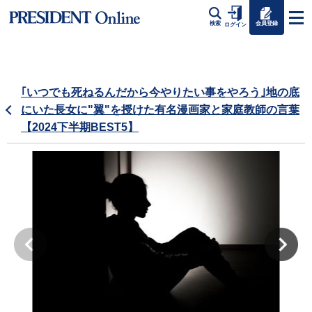
会員登録
検索
ログイン
｢いつでも死ねるんだから今やりたい事をやろう｣地の底
にいた長女に"翼"を授けた有名漫画家と家庭教師の言葉
【2024下半期BEST5】