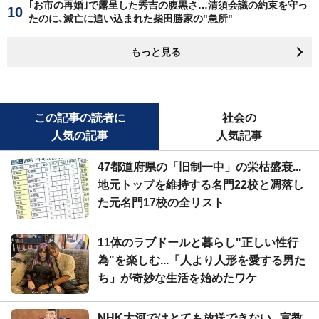
｢お市の再婚｣で露呈した秀吉の腹黒さ…清須会議の約束を守っ
たのに､滅亡に追い込まれた柴田勝家の"急所"
もっと見る
この記事の読者に
社会の
人気の記事
人気記事
47都道府県の「旧制一中」の栄枯盛衰...
地元トップを維持する名門22校と凋落し
た元名門17校の全リスト
11体のラブドールと暮らし"正しい性行
為"を楽しむ...「人より人形を愛する男た
ち」が奇妙な生活を始めたワケ
NHK大河ではとても放送できない...宣教