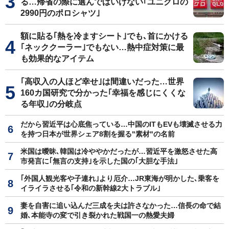
る…帰省の際に選んではいけない｢ユニクロの
2990円のポロシャツ｣
額に貼る｢熱を冷ますシート｣でも､首にかける
｢ネッククーラー｣でもない…熱中症対策に最
も効果的なアイテム
｢高収入の人ほど幸せ｣は間違いだった…世界
160カ国研究で分かった｢幸福を感じにくくな
る年収｣の分岐点
だから習近平は心底焦っている…中国のITもEVも壊滅させる力
を持つ日本が世界シェア8割を握る"素材"の名前
米国は曖昧､韓国は冷ややかだったが…習近平を激怒させた高
市発言に｢無言の支持｣を示した国の｢大胆な手法｣
｢外国人観光客や子連れ｣より厄介…JR東海が明かした､乗客を
イライラさせる｢令和の新幹線2大トラブル｣
妻を自害に追い込んだ三成を夫は許さなかった…信長の命で結
婚､本能寺の変で引き裂かれた戦国一の熱愛夫婦