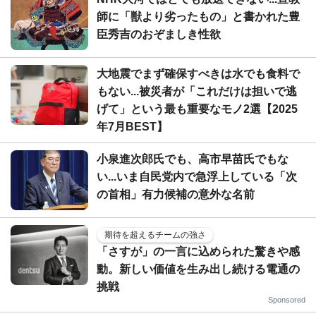
師に「獣より劣ったもの」と書かれた豊
臣秀吉のおぞましき性欲
大地震でまず確保すべきは水でも食料で
もない...被災者が「これだけは担いで逃
げて」という最も重要なモノ2選【2025
年7月BEST】
小泉進次郎氏でも、高市早苗氏でもな
い...いま自民党内で急浮上している「次
の首相」有力候補の意外な名前
期待を超えるチームの強さ
「さすが」の一言に込められた驚きや感
動。新しい価値を生み出し続ける電通の
挑戦
Sponsored