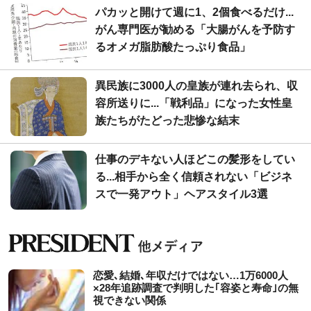
パカッと開けて週に1、2個食べるだけ...
がん専門医が勧める「大腸がんを予防す
るオメガ脂肪酸たっぷり食品」
異民族に3000人の皇族が連れ去られ、収
容所送りに...「戦利品」になった女性皇
族たちがたどった悲惨な結末
仕事のデキない人ほどこの髪形をしてい
る...相手から全く信頼されない「ビジネ
スで一発アウト」ヘアスタイル3選
恋愛､結婚､年収だけではない…1万6000人
×28年追跡調査で判明した｢容姿と寿命｣の無
視できない関係