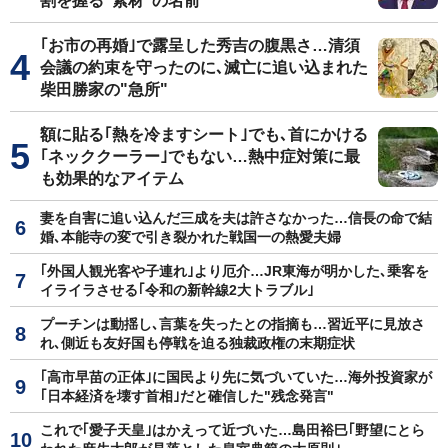
割を握る"素材"の名前
｢お市の再婚｣で露呈した秀吉の腹黒さ…清須
会議の約束を守ったのに､滅亡に追い込まれた
柴田勝家の"急所"
額に貼る｢熱を冷ますシート｣でも､首にかける
｢ネッククーラー｣でもない…熱中症対策に最
も効果的なアイテム
妻を自害に追い込んだ三成を夫は許さなかった…信長の命で結
婚､本能寺の変で引き裂かれた戦国一の熱愛夫婦
｢外国人観光客や子連れ｣より厄介…JR東海が明かした､乗客を
イライラさせる｢令和の新幹線2大トラブル｣
プーチンは動揺し､言葉を失ったとの指摘も…習近平に見放さ
れ､側近も友好国も停戦を迫る独裁政権の末期症状
｢高市早苗の正体｣に国民より先に気づいていた…海外投資家が
｢日本経済を壊す首相｣だと確信した"残念発言"
これで｢愛子天皇｣はかえって近づいた…島田裕巳｢野望にとら