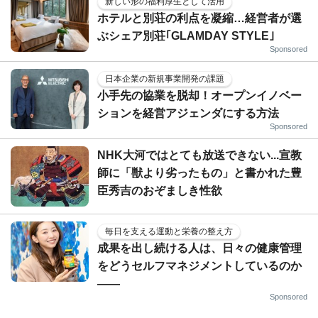
新しい形の福利厚生として活用
ホテルと別荘の利点を凝縮…経営者が選
ぶシェア別荘｢GLAMDAY STYLE｣
Sponsored
日本企業の新規事業開発の課題
小手先の協業を脱却！オープンイノベー
ションを経営アジェンダにする方法
Sponsored
NHK大河ではとても放送できない...宣教
師に「獣より劣ったもの」と書かれた豊
臣秀吉のおぞましき性欲
毎日を支える運動と栄養の整え方
成果を出し続ける人は、日々の健康管理
をどうセルフマネジメントしているのか
——
Sponsored