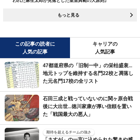
われた麻生太郎が見落とした皇室典範の大原則｣
もっと見る
この記事の読者に
キャリアの
人気の記事
人気記事
47都道府県の「旧制一中」の栄枯盛衰...
地元トップを維持する名門22校と凋落し
た元名門17校の全リスト
石田三成と戦っていないのに関ヶ原合戦
後に大出世...徳川家康が厚い信頼を置い
た「戦国最大の悪人」
期待を超えるチームの強さ
「さすが」の一言に込められた驚きや感