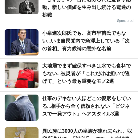
動。新しい価値を生み出し続ける電通の
挑戦
Sponsored
小泉進次郎氏でも、高市早苗氏でもな
い...いま自民党内で急浮上している「次
の首相」有力候補の意外な名前
大地震でまず確保すべきは水でも食料で
もない...被災者が「これだけは担いで逃
げて」という最も重要なモノ2選
仕事のデキない人ほどこの髪形をしてい
る...相手から全く信頼されない「ビジネ
スで一発アウト」ヘアスタイル3選
異民族に3000人の皇族が連れ去られ、収