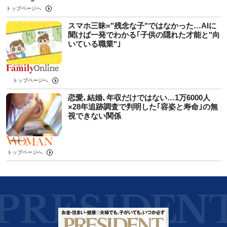
トップページへ
スマホ三昧="残念な子"ではなかった…AIに
聞けば一発でわかる｢子供の隠れた才能と"向
いている職業"｣
トップページへ
恋愛､結婚､年収だけではない…1万6000人
×28年追跡調査で判明した｢容姿と寿命｣の無
視できない関係
トップページへ