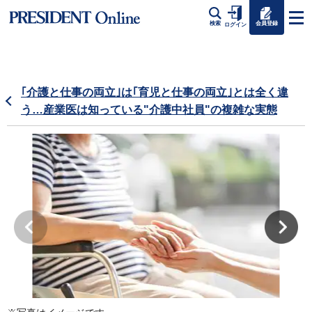
会員登録
検索
ログイン
｢介護と仕事の両立｣は｢育児と仕事の両立｣とは全く違
う…産業医は知っている"介護中社員"の複雑な実態