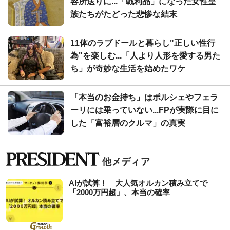
容所送りに...「戦利品」になった女性皇
族たちがたどった悲惨な結末
11体のラブドールと暮らし"正しい性行
為"を楽しむ...「人より人形を愛する男た
ち」が奇妙な生活を始めたワケ
「本当のお金持ち」はポルシェやフェラ
ーリには乗っていない...FPが実際に目に
した「富裕層のクルマ」の真実
AIが試算！ 大人気オルカン積み立てで
「2000万円超」、本当の確率