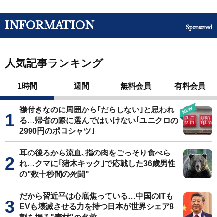
INFORMATION
Sponsored
人気記事ランキング
1時間
週間
無料会員
有料会員
襟付きなのに周囲から｢だらしない｣と思われ
る…帰省の際に選んではいけない｢ユニクロの
2990円のポロシャツ｣
耳の後ろから流血､指の肉をごっそり食べら
れ…クマに｢猪木キック｣で応戦した36歳男性
の"数十秒間の死闘"
だから習近平は心底焦っている…中国のITも
EVも壊滅させる力を持つ日本が世界シェア8