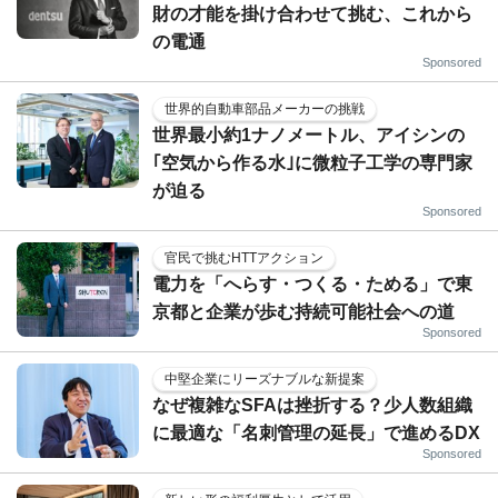
財の才能を掛け合わせて挑む、これから
の電通
Sponsored
世界的自動車部品メーカーの挑戦
世界最小約1ナノメートル、アイシンの
｢空気から作る水｣に微粒子工学の専門家
が迫る
Sponsored
官民で挑むHTTアクション
電力を「へらす・つくる・ためる」で東
京都と企業が歩む持続可能社会への道
Sponsored
中堅企業にリーズナブルな新提案
なぜ複雑なSFAは挫折する？少人数組織
に最適な「名刺管理の延長」で進めるDX
Sponsored