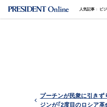
人気記事
ビジ
プーチンが民衆に引きず
ジンが｢2度目のロシア革