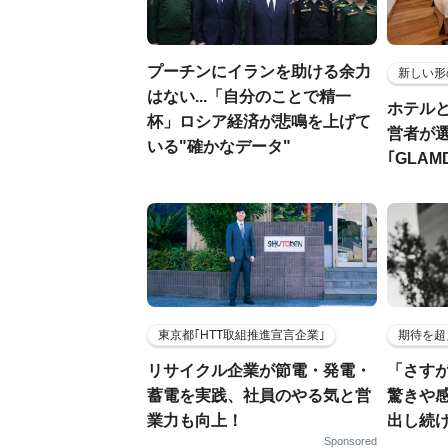
プーチンにイランを助ける余力
新しい形
はない...「自分のことで精一
ホテル
杯」ロシア経済が悲鳴を上げて
営者が
いる"確かなデータ"
｢GLAM
東京都｢HTT取組推進宣言企業｣
期待を超
リサイクル企業が節電・発電・
「さす
蓄電を実践、社員のやる気と営
驚きや
業力も向上！
出し続
Sponsored