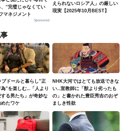
えられないロシア人」の厳しい
る、“完璧じゃなくてい
現実【2025年10月BEST】
ルフマネジメント
Sponsored
記事
ラブドールと暮らし"正
NHK大河ではとても放送できな
為"を楽しむ...「人より
い...宣教師に「獣より劣ったも
愛する男たち」が奇妙な
の」と書かれた豊臣秀吉のおぞ
始めたワケ
ましき性欲