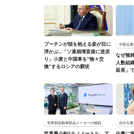
プーチンが頭を抱える姿が目に
中堅企業
浮かぶ...「ソ連崩壊直後に逆戻
なぜ複雑
り」小麦と中国車を"物々交
人数組
換"するロシアの窮状
延長」で
世界的自動車部品メーカーの挑戦
自分を整
世界最小約1ナノメートル、ア
仕事に