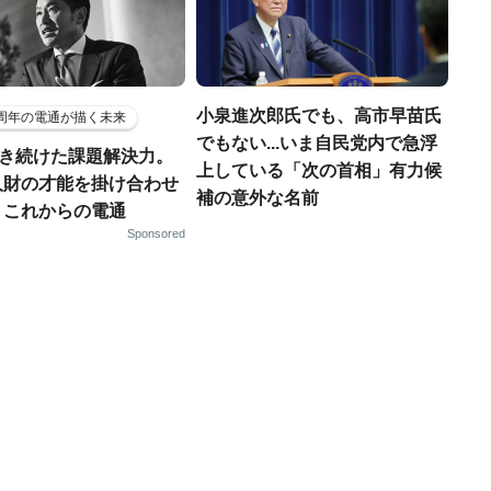
小泉進次郎氏でも、高市早苗氏
5周年の電通が描く未来
でもない...いま自民党内で急浮
磨き続けた課題解決力。
上している「次の首相」有力候
人財の才能を掛け合わせ
補の意外な名前
、これからの電通
Sponsored