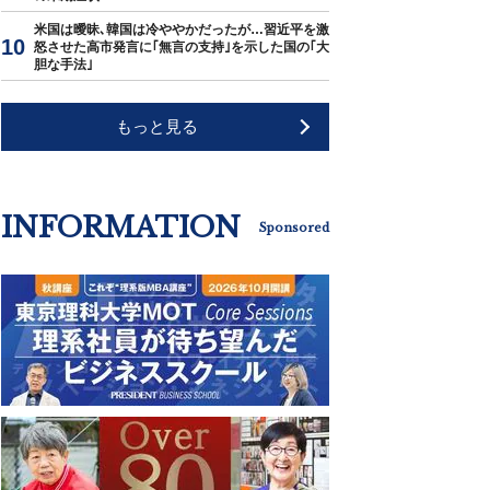
米国は曖昧､韓国は冷ややかだったが…習近平を激
怒させた高市発言に｢無言の支持｣を示した国の｢大
胆な手法｣
もっと見る
INFORMATION
Sponsored