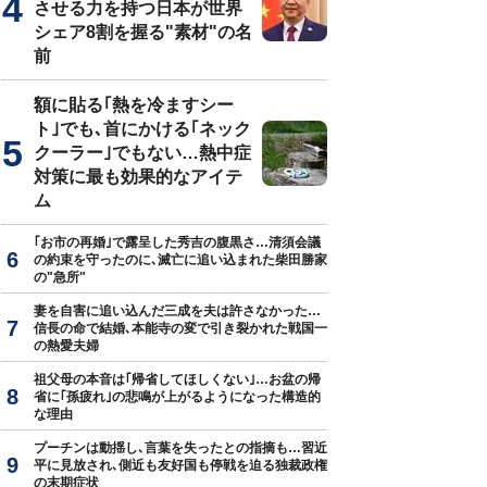
させる力を持つ日本が世界
シェア8割を握る"素材"の名
前
2世（写真＝Р. Голике и А. Вильборг／PD-RusEmpire／
Wikimedia
額に貼る｢熱を冷ますシー
ト｣でも､首にかける｢ネック
クーラー｣でもない…熱中症
対策に最も効果的なアイテ
ム
｢お市の再婚｣で露呈した秀吉の腹黒さ…清須会議
の約束を守ったのに､滅亡に追い込まれた柴田勝家
の"急所"
妻を自害に追い込んだ三成を夫は許さなかった…
信長の命で結婚､本能寺の変で引き裂かれた戦国一
の熱愛夫婦
祖父母の本音は｢帰省してほしくない｣…お盆の帰
省に｢孫疲れ｣の悲鳴が上がるようになった構造的
な理由
プーチンは動揺し､言葉を失ったとの指摘も…習近
平に見放され､側近も友好国も停戦を迫る独裁政権
の末期症状