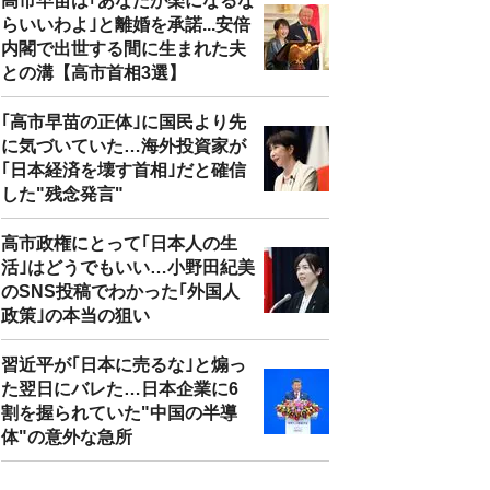
高市早苗は｢あなたが楽になるな
らいいわよ｣と離婚を承諾...安倍
内閣で出世する間に生まれた夫
との溝【高市首相3選】
｢高市早苗の正体｣に国民より先
に気づいていた…海外投資家が
｢日本経済を壊す首相｣だと確信
した"残念発言"
高市政権にとって｢日本人の生
活｣はどうでもいい…小野田紀美
のSNS投稿でわかった｢外国人
政策｣の本当の狙い
習近平が｢日本に売るな｣と煽っ
た翌日にバレた…日本企業に6
割を握られていた"中国の半導
体"の意外な急所