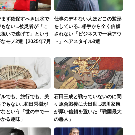
でまず確保すべきは水で
仕事のデキない人ほどこの髪形
もない...被災者が「こ
をしている...相手から全く信頼
は担いで逃げて」という
されない「ビジネスで一発アウ
なモノ2選【2025年7月
ト」ヘアスタイル3選
ブルでも、旅行でも、美
石田三成と戦っていないのに関
でもない...和田秀樹が
ヶ原合戦後に大出世...徳川家康
すなという「世の中で一
が厚い信頼を置いた「戦国最大
かかる趣味」
の悪人」