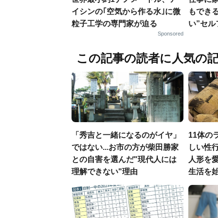
イシンの｢空気から作る水｣に微
もでき
粒子工学の専門家が迫る
い”セ
Sponsored
この記事の読者に人気の
「秀吉と一緒になるのがイヤ」
11体の
ではない...お市の方が柴田勝家
しい性行
との自害を選んだ"現代人には
人形を
理解できない"理由
生活を