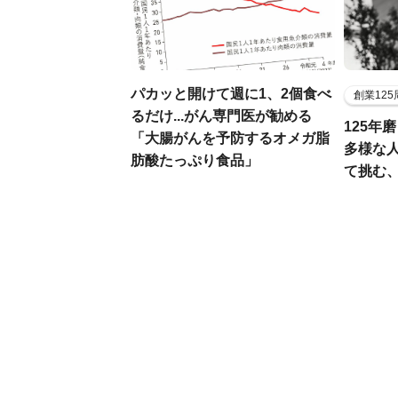
パカッと開けて週に1、2個食べ
創業12
るだけ...がん専門医が勧める
125年
「大腸がんを予防するオメガ脂
多様な
肪酸たっぷり食品」
て挑む