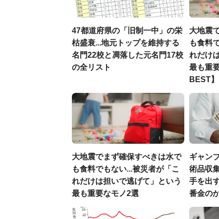
47都道府県の「旧制一中」の栄
大地震
枯盛衰...地元トップを維持する
も食料で
名門22校と凋落した元名門17校
れだけ
の全リスト
最も重要
BEST】
大地震でまず確保すべきは水で
ギャン
も食料でもない...被災者が「こ
術品収集
れだけは担いで逃げて」という
手を出
最も重要なモノ2選
番金の