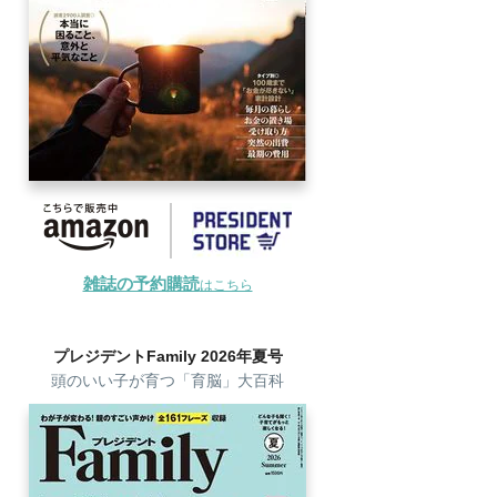
雑誌の予約購読
はこちら
プレジデントFamily 2026年夏号
頭のいい子が育つ「育脳」大百科