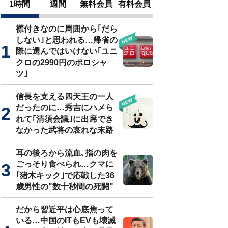
1時間
週間
無料会員
有料会員
襟付きなのに周囲から｢だら
しない｣と思われる…帰省の
際に選んではいけない｢ユニ
クロの2990円のポロシャ
ツ｣
信長を支える四天王の一人
だったのに…秀吉にハメら
れて｢清須会議｣に出席でき
なかった武将の哀れな末路
耳の後ろから流血､指の肉を
ごっそり食べられ…クマに
｢猪木キック｣で応戦した36
歳男性の"数十秒間の死闘"
だから習近平は心底焦って
いる…中国のITもEVも壊滅