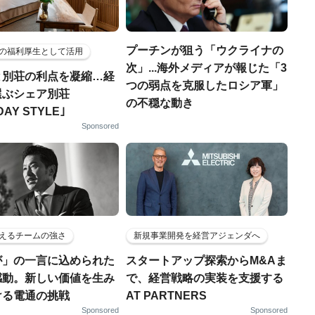
プーチンが狙う「ウクライナの
の福利厚生として活用
次」...海外メディアが報じた「3
と別荘の利点を凝縮…経
つの弱点を克服したロシア軍」
選ぶシェア別荘
の不穏な動き
DAY STYLE｣
Sponsored
えるチームの強さ
新規事業開発を経営アジェンダへ
が」の一言に込められた
スタートアップ探索からM&Aま
感動。新しい価値を生み
で、経営戦略の実装を支援する
ける電通の挑戦
AT PARTNERS
Sponsored
Sponsored