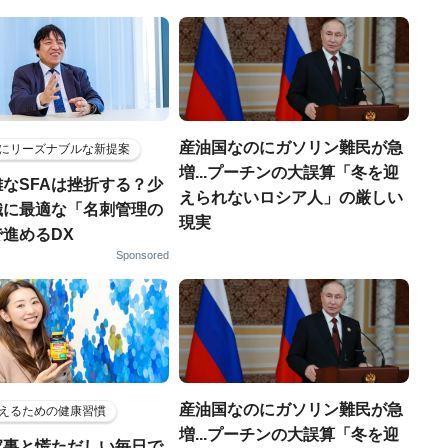
産油国なのにガソリン難民が急
にリーズナブルな新提案
増...プーチンの大誤算「冬を迎
なSFAは挫折する？少
えられないロシア人」の厳しい
織に最適な「名刺管理の
現実
進めるDX
Sponsored
産油国なのにガソリン難民が急
えるための健康習慣
増...プーチンの大誤算「冬を迎
家事と慌ただしい毎日で