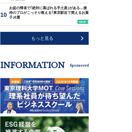
お盆の帰省で｢絶対に喜ばれる手土産｣がある…接
待のプロがこっそり教える｢東京駅近で買えるお菓
子｣6選
もっと見る
INFORMATION
Sponsored