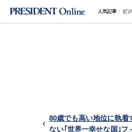
人気記事
ビジ
80歳でも高い地位に執
ない｢世界一幸せな国｣