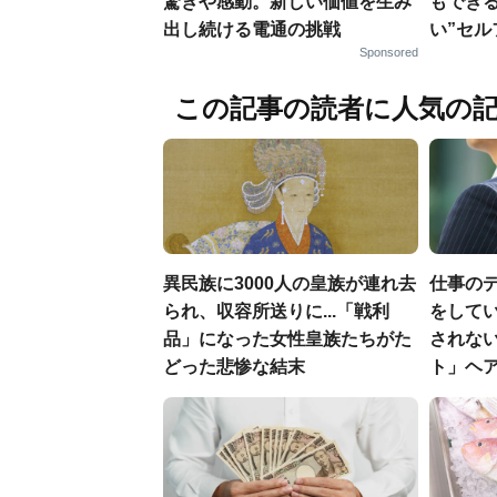
驚きや感動。新しい価値を生み
もでき
出し続ける電通の挑戦
い”セ
Sponsored
この記事の読者に人気の
異民族に3000人の皇族が連れ去
仕事の
られ、収容所送りに...「戦利
をしてい
品」になった女性皇族たちがた
されな
どった悲惨な結末
ト」ヘ