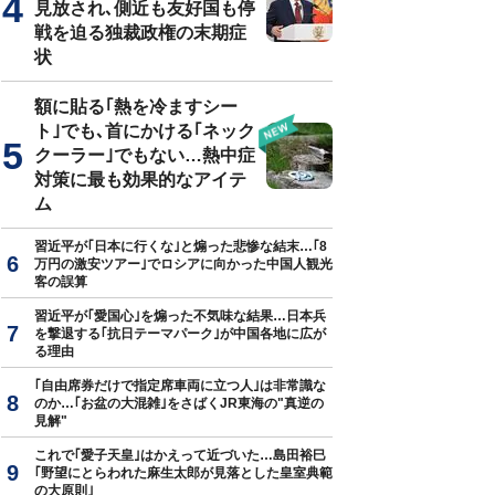
見放され､側近も友好国も停
戦を迫る独裁政権の末期症
状
美加子『フィンランドはなぜ「世界一幸せな国」になったのか』（幻冬
額に貼る｢熱を冷ますシー
ト｣でも､首にかける｢ネック
クーラー｣でもない…熱中症
対策に最も効果的なアイテ
ム
習近平が｢日本に行くな｣と煽った悲惨な結末…｢8
万円の激安ツアー｣でロシアに向かった中国人観光
客の誤算
習近平が｢愛国心｣を煽った不気味な結果…日本兵
を撃退する｢抗日テーマパーク｣が中国各地に広が
る理由
｢自由席券だけで指定席車両に立つ人｣は非常識な
のか…｢お盆の大混雑｣をさばくJR東海の"真逆の
見解"
これで｢愛子天皇｣はかえって近づいた…島田裕巳
｢野望にとらわれた麻生太郎が見落とした皇室典範
の大原則｣