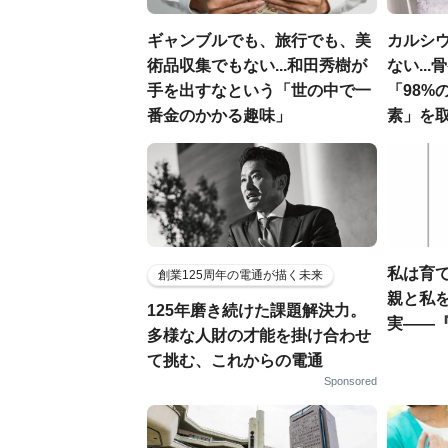
ギャンブルでも、旅行でも、美
カルシ
術品収集でもない...和田秀樹が
ない..
手を出すなという「世の中で一
「98%
番金のかかる趣味」
素」を
私は育
創業125周年の電通が描く未来
親と私
125年磨き続けた課題解決力。
実――『
多様な人財の才能を掛け合わせ
て挑む、これからの電通
Sponsored