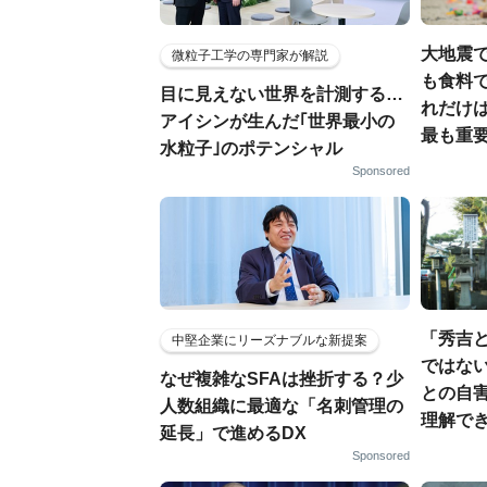
大地震
微粒子工学の専門家が解説
も食料で
目に見えない世界を計測する…
れだけ
アイシンが生んだ｢世界最小の
最も重要
水粒子｣のポテンシャル
Sponsored
「秀吉
中堅企業にリーズナブルな新提案
ではない
なぜ複雑なSFAは挫折する？少
との自
人数組織に最適な「名刺管理の
理解でき
延長」で進めるDX
Sponsored