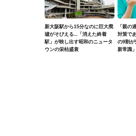
新大阪駅から15分なのに巨大廃
「親の
墟がそびえる...「消えた終着
対策であ
駅」が映し出す昭和のニュータ
の9割
ウンの栄枯盛衰
新常識