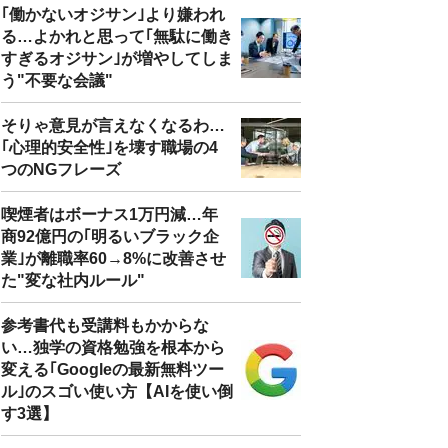
｢働かないオジサン｣より嫌われ
る…よかれと思って｢無駄に働き
すぎるオジサン｣が増やしてしま
う"不要な会議"
そりゃ意見が言えなくなるわ…
｢心理的安全性｣を壊す職場の4
つのNGフレーズ
喫煙者はボーナス1万円減…年
商92億円の｢明るいブラック企
業｣が離職率60→8%に改善させ
た"変な社内ルール"
参考書代も受講料もかからな
い…独学の資格勉強を根本から
変える｢Googleの最新無料ツー
ル｣のスゴい使い方【AIを使い倒
す3選】