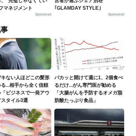
る、“完璧じゃなくてい
営者が選ぶシェア別荘
ルフマネジメント
｢GLAMDAY STYLE｣
Sponsored
Sponsored
記事
デキない人ほどこの髪形
パカッと開けて週に1、2個食べ
る...相手から全く信頼
るだけ...がん専門医が勧める
い「ビジネスで一発アウ
「大腸がんを予防するオメガ脂
アスタイル3選
肪酸たっぷり食品」