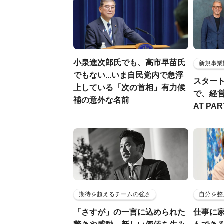
小泉進次郎氏でも、高市早苗氏
新規事業
でもない...いま自民党内で急浮
スター
上している「次の首相」有力候
で、経
補の意外な名前
AT PA
期待を超えるチームの強さ
自分を整
「さすが」の一言に込められた
仕事に