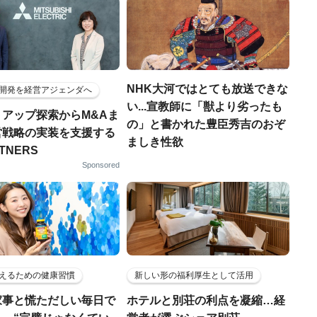
NHK大河ではとても放送できな
開発を経営アジェンダへ
い...宣教師に「獣より劣ったも
トアップ探索からM&Aま
の」と書かれた豊臣秀吉のおぞ
営戦略の実装を支援する
ましき性欲
RTNERS
Sponsored
えるための健康習慣
新しい形の福利厚生として活用
家事と慌ただしい毎日で
ホテルと別荘の利点を凝縮…経