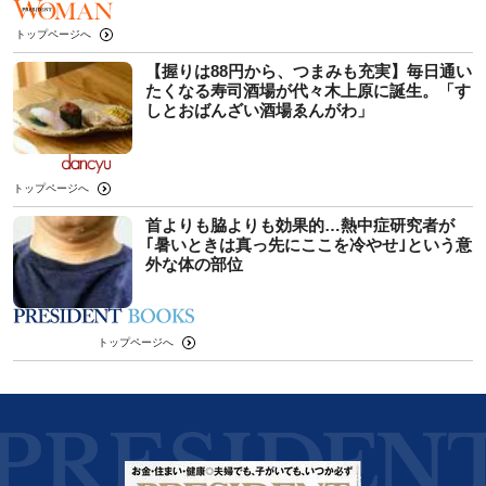
トップページへ
【握りは88円から、つまみも充実】毎日通い
たくなる寿司酒場が代々木上原に誕生。「す
しとおばんざい酒場ゑんがわ」
トップページへ
首よりも脇よりも効果的…熱中症研究者が
｢暑いときは真っ先にここを冷やせ｣という意
外な体の部位
トップページへ