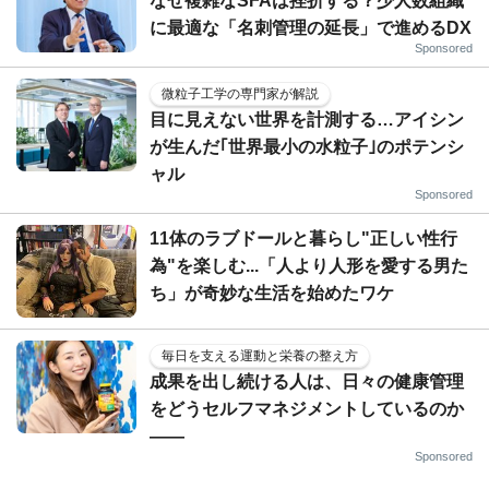
なぜ複雑なSFAは挫折する？少人数組織
に最適な「名刺管理の延長」で進めるDX
Sponsored
微粒子工学の専門家が解説
目に見えない世界を計測する…アイシン
が生んだ｢世界最小の水粒子｣のポテンシ
ャル
Sponsored
11体のラブドールと暮らし"正しい性行
為"を楽しむ...「人より人形を愛する男た
ち」が奇妙な生活を始めたワケ
毎日を支える運動と栄養の整え方
成果を出し続ける人は、日々の健康管理
をどうセルフマネジメントしているのか
——
Sponsored