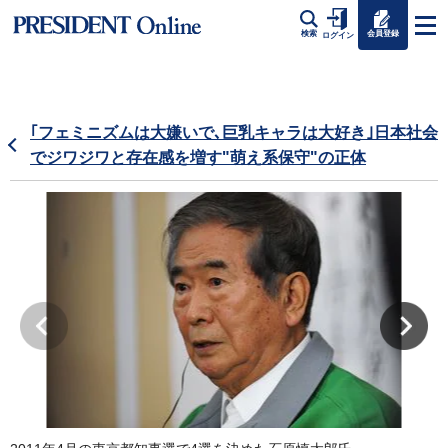
会員登録
検索
ログイン
｢フェミニズムは大嫌いで､巨乳キャラは大好き｣日本社会
でジワジワと存在感を増す"萌え系保守"の正体