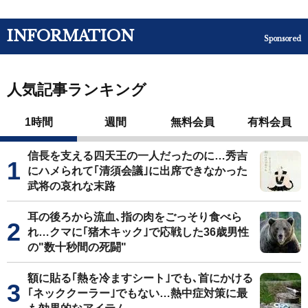
INFORMATION
Sponsored
人気記事ランキング
1時間
週間
無料会員
有料会員
信長を支える四天王の一人だったのに…秀吉
にハメられて｢清須会議｣に出席できなかった
武将の哀れな末路
耳の後ろから流血､指の肉をごっそり食べら
れ…クマに｢猪木キック｣で応戦した36歳男性
の"数十秒間の死闘"
額に貼る｢熱を冷ますシート｣でも､首にかける
｢ネッククーラー｣でもない…熱中症対策に最