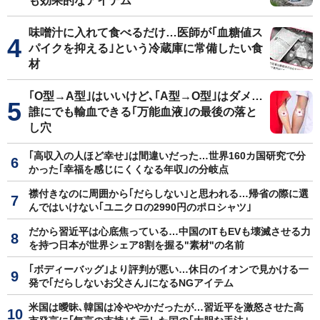
も効果的なアイテム
味噌汁に入れて食べるだけ…医師が｢血糖値ス
パイクを抑える｣という冷蔵庫に常備したい食
材
｢O型→A型｣はいいけど､｢A型→O型｣はダメ…
誰にでも輸血できる｢万能血液｣の最後の落と
し穴
｢高収入の人ほど幸せ｣は間違いだった…世界160カ国研究で分
かった｢幸福を感じにくくなる年収｣の分岐点
襟付きなのに周囲から｢だらしない｣と思われる…帰省の際に選
んではいけない｢ユニクロの2990円のポロシャツ｣
だから習近平は心底焦っている…中国のITもEVも壊滅させる力
を持つ日本が世界シェア8割を握る"素材"の名前
｢ボディーバッグ｣より評判が悪い…休日のイオンで見かける一
発で｢だらしないお父さん｣になるNGアイテム
米国は曖昧､韓国は冷ややかだったが…習近平を激怒させた高