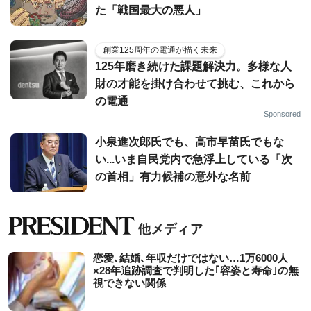
た「戦国最大の悪人」
創業125周年の電通が描く未来
125年磨き続けた課題解決力。多様な人
財の才能を掛け合わせて挑む、これから
の電通
Sponsored
小泉進次郎氏でも、高市早苗氏でもな
い...いま自民党内で急浮上している「次
の首相」有力候補の意外な名前
恋愛､結婚､年収だけではない…1万6000人
×28年追跡調査で判明した｢容姿と寿命｣の無
視できない関係