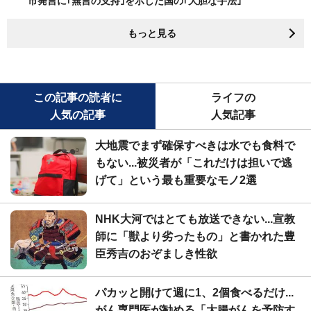
市発言に｢無言の支持｣を示した国の｢大胆な手法｣
もっと見る
この記事の読者に
ライフの
人気の記事
人気記事
大地震でまず確保すべきは水でも食料で
もない...被災者が「これだけは担いで逃
げて」という最も重要なモノ2選
NHK大河ではとても放送できない...宣教
師に「獣より劣ったもの」と書かれた豊
臣秀吉のおぞましき性欲
パカッと開けて週に1、2個食べるだけ...
がん専門医が勧める「大腸がんを予防す