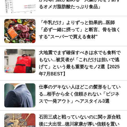
るオメガ脂肪酸たっぷり食品」
「牛乳だけ」よりずっと効果的...医師
「必ず一緒に摂って」と断言、骨を強く
する"スーパーで買える食材"
大地震でまず確保すべきは水でも食料で
もない...被災者が「これだけは担いで逃
げて」という最も重要なモノ2選【2025
年7月BEST】
仕事のデキない人ほどこの髪形をしてい
る...相手から全く信頼されない「ビジネ
スで一発アウト」ヘアスタイル3選
石田三成と戦っていないのに関ヶ原合戦
後に大出世...徳川家康が厚い信頼を置い