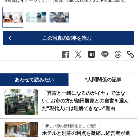
※写真はイメージです。（写真＝iStock.com／SDI Productions）
※
この写真の記事を読む
あわせて読みたい
#人間関係の記事
「秀吉と一緒になるのがイヤ」ではな
い...お市の方が柴田勝家との自害を選ん
だ"現代人には理解できない"理由
新しい形の福利厚生として活用
ホテルと別荘の利点を凝縮…経営者が選