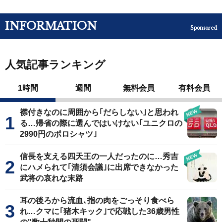
INFORMATION
Sponsored
人気記事ランキング
1時間
週間
無料会員
有料会員
襟付きなのに周囲から｢だらしない｣と思われ
る…帰省の際に選んではいけない｢ユニクロの
2990円のポロシャツ｣
信長を支える四天王の一人だったのに…秀吉
にハメられて｢清須会議｣に出席できなかった
武将の哀れな末路
耳の後ろから流血､指の肉をごっそり食べら
れ…クマに｢猪木キック｣で応戦した36歳男性