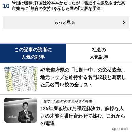
米国は曖昧､韓国は冷ややかだったが…習近平を激怒させた高
市発言に｢無言の支持｣を示した国の｢大胆な手法｣
もっと見る
この記事の読者に
社会の
人気の記事
人気記事
47都道府県の「旧制一中」の栄枯盛衰...
地元トップを維持する名門22校と凋落し
た元名門17校の全リスト
創業125周年の電通が描く未来
125年磨き続けた課題解決力。多様な人
財の才能を掛け合わせて挑む、これから
の電通
Sponsored