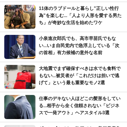
11体のラブドールと暮らし"正しい性行
為"を楽しむ...「人より人形を愛する男た
ち」が奇妙な生活を始めたワケ
小泉進次郎氏でも、高市早苗氏でもな
い...いま自民党内で急浮上している「次
の首相」有力候補の意外な名前
大地震でまず確保すべきは水でも食料で
もない...被災者が「これだけは担いで逃
げて」という最も重要なモノ2選
仕事のデキない人ほどこの髪形をしてい
る...相手から全く信頼されない「ビジネ
スで一発アウト」ヘアスタイル3選