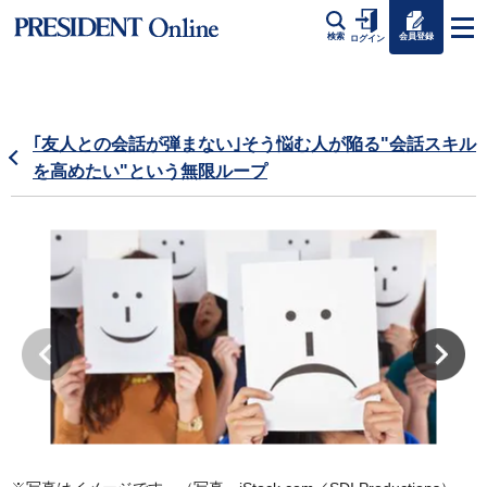
会員登録
検索
ログイン
｢友人との会話が弾まない｣そう悩む人が陥る"会話スキル
を高めたい"という無限ループ