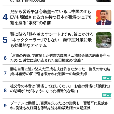
の"数十秒間の死闘"
だから習近平は心底焦っている…中国のITも
EVも壊滅させる力を持つ日本が世界シェア8
割を握る"素材"の名前
額に貼る｢熱を冷ますシート｣でも､首にかける
｢ネッククーラー｣でもない…熱中症対策に最
も効果的なアイテム
｢お市の再婚｣で露呈した秀吉の腹黒さ…清須会議の約束を守っ
たのに､滅亡に追い込まれた柴田勝家の"急所"
妻を自害に追い込んだ三成を夫は許さなかった…信長の命で結
婚､本能寺の変で引き裂かれた戦国一の熱愛夫婦
祖父母の本音は｢帰省してほしくない｣…お盆の帰省に｢孫疲れ｣
の悲鳴が上がるようになった構造的な理由
プーチンは動揺し､言葉を失ったとの指摘も…習近平に見放さ
れ､側近も友好国も停戦を迫る独裁政権の末期症状