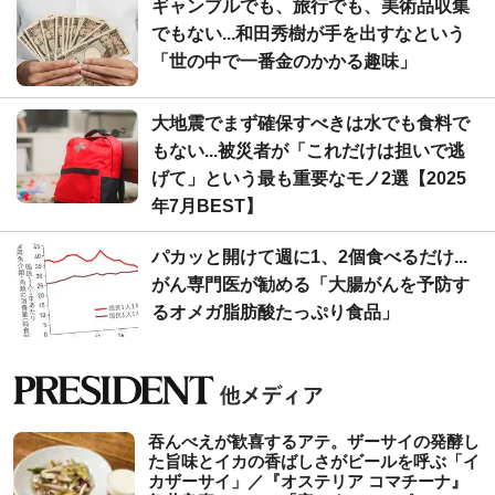
ギャンブルでも、旅行でも、美術品収集
でもない...和田秀樹が手を出すなという
「世の中で一番金のかかる趣味」
大地震でまず確保すべきは水でも食料で
もない...被災者が「これだけは担いで逃
げて」という最も重要なモノ2選【2025
年7月BEST】
パカッと開けて週に1、2個食べるだけ...
がん専門医が勧める「大腸がんを予防す
るオメガ脂肪酸たっぷり食品」
吞んべえが歓喜するアテ。ザーサイの発酵し
た旨味とイカの香ばしさがビールを呼ぶ「イ
カザーサイ」／『オステリア コマチーナ』