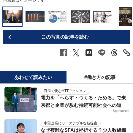
※写真はイメージです
この写真の記事を読む
あわせて読みたい
#働き方の記事
官民で挑むHTTアクション
電力を「へらす・つくる・ためる」で東
京都と企業が歩む持続可能社会への道
Sponsored
中堅企業にリーズナブルな新提案
なぜ複雑なSFAは挫折する？少人数組織