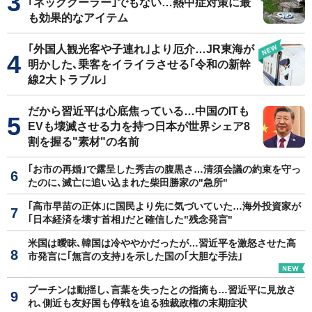
｢ネッククーラー｣でもない…熱中症対策に最
も効果的なアイテム
｢外国人観光客や子連れ｣より厄介…JR東海が
明かした､乗客をイライラさせる｢令和の新幹
線2大トラブル｣
だから習近平は心底焦っている…中国のITも
EVも壊滅させる力を持つ日本が世界シェア8
割を握る"素材"の名前
｢お市の再婚｣で露呈した秀吉の腹黒さ…清須会議の約束を守っ
たのに､滅亡に追い込まれた柴田勝家の"急所"
｢高市早苗の正体｣に国民より先に気づいていた…海外投資家が
｢日本経済を壊す首相｣だと確信した"残念発言"
米国は曖昧､韓国は冷ややかだったが…習近平を激怒させた高
市発言に｢無言の支持｣を示した国の｢大胆な手法｣
プーチンは動揺し､言葉を失ったとの指摘も…習近平に見放さ
れ､側近も友好国も停戦を迫る独裁政権の末期症状