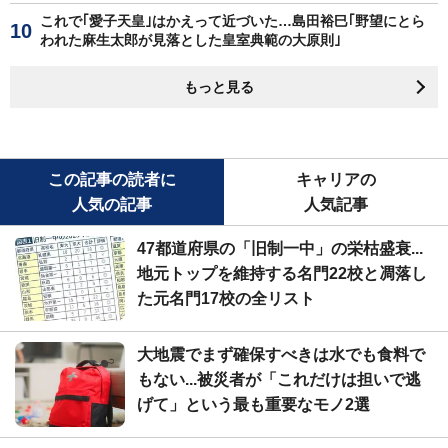
これで｢愛子天皇｣はかえって近づいた…島田裕巳｢野望にとら
われた麻生太郎が見落とした皇室典範の大原則｣
もっと見る
この記事の読者に
キャリアの
人気の記事
人気記事
47都道府県の「旧制一中」の栄枯盛衰...
地元トップを維持する名門22校と凋落し
た元名門17校の全リスト
大地震でまず確保すべきは水でも食料で
もない...被災者が「これだけは担いで逃
げて」という最も重要なモノ2選