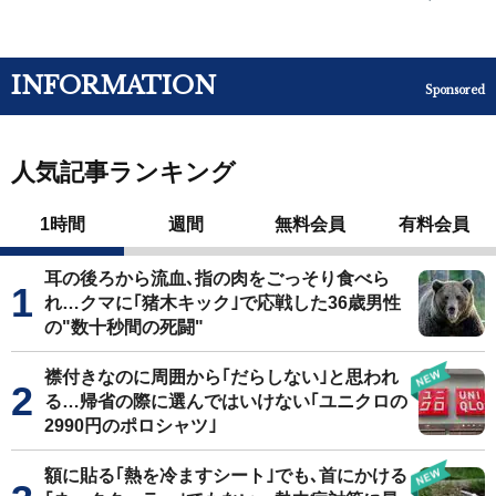
INFORMATION
Sponsored
人気記事ランキング
1時間
週間
無料会員
有料会員
耳の後ろから流血､指の肉をごっそり食べら
れ…クマに｢猪木キック｣で応戦した36歳男性
の"数十秒間の死闘"
襟付きなのに周囲から｢だらしない｣と思われ
る…帰省の際に選んではいけない｢ユニクロの
2990円のポロシャツ｣
額に貼る｢熱を冷ますシート｣でも､首にかける