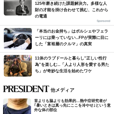
125年磨き続けた課題解決力。多様な人
財の才能を掛け合わせて挑む、これから
の電通
Sponsored
「本当のお金持ち」はポルシェやフェラ
ーリには乗っていない...FPが実際に目に
した「富裕層のクルマ」の真実
11体のラブドールと暮らし"正しい性行
為"を楽しむ...「人より人形を愛する男た
ち」が奇妙な生活を始めたワケ
首よりも脇よりも効果的…熱中症研究者が
｢暑いときは真っ先にここを冷やせ｣という意
外な体の部位