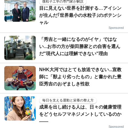
微粒子工学の専門家が解説
目に見えない世界を計測する…アイシン
が生んだ｢世界最小の水粒子｣のポテンシ
ャル
Sponsored
「秀吉と一緒になるのがイヤ」ではな
い...お市の方が柴田勝家との自害を選ん
だ"現代人には理解できない"理由
NHK大河ではとても放送できない...宣教
師に「獣より劣ったもの」と書かれた豊
臣秀吉のおぞましき性欲
毎日を支える運動と栄養の整え方
成果を出し続ける人は、日々の健康管理
をどうセルフマネジメントしているのか
——
Sponsored