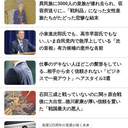
異民族に3000人の皇族が連れ去られ、収
容所送りに...「戦利品」になった女性皇
族たちがたどった悲惨な結末
小泉進次郎氏でも、高市早苗氏でもな
い...いま自民党内で急浮上している「次
の首相」有力候補の意外な名前
仕事のデキない人ほどこの髪形をしてい
る...相手から全く信頼されない「ビジネ
スで一発アウト」ヘアスタイル3選
石田三成と戦っていないのに関ヶ原合戦
後に大出世...徳川家康が厚い信頼を置い
た「戦国最大の悪人」
創業125周年の電通が描く未来