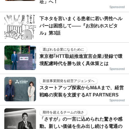
荘」へ！
Sponsored
下ネタを言いまくる患者に若い男性ヘル
パーは困惑して――『お別れホスピタ
ル』第3話
選ばれる企業になるために
東京都｢HTT取組推進宣言企業｣登録で環
境配慮時代を勝ち抜く具体策とは
Sponsored
新規事業開発を経営アジェンダへ
スタートアップ探索からM&Aまで、経営
戦略の実装を支援するAT PARTNERS
Sponsored
期待を超えるチームの強さ
「さすが」の一言に込められた驚きや感
動。新しい価値を生み出し続ける電通の