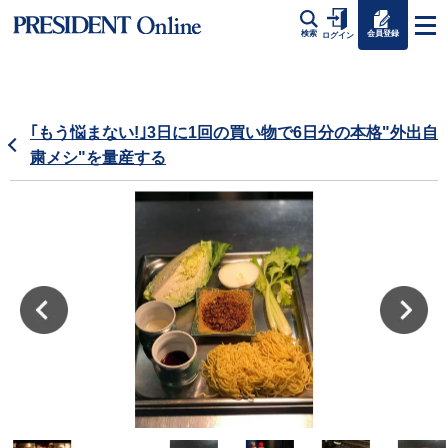
会員登録
検索
ログイン
｢もう悩まない!｣3日に1回の買い物で6日分の本格"外出自
粛メシ"を量産する