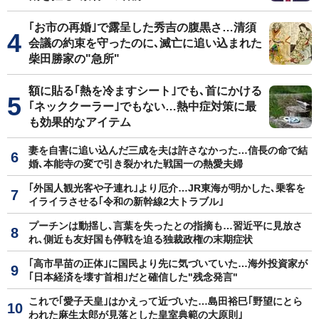
｢お市の再婚｣で露呈した秀吉の腹黒さ…清須
会議の約束を守ったのに､滅亡に追い込まれた
柴田勝家の"急所"
額に貼る｢熱を冷ますシート｣でも､首にかける
｢ネッククーラー｣でもない…熱中症対策に最
も効果的なアイテム
妻を自害に追い込んだ三成を夫は許さなかった…信長の命で結
婚､本能寺の変で引き裂かれた戦国一の熱愛夫婦
｢外国人観光客や子連れ｣より厄介…JR東海が明かした､乗客を
イライラさせる｢令和の新幹線2大トラブル｣
プーチンは動揺し､言葉を失ったとの指摘も…習近平に見放さ
れ､側近も友好国も停戦を迫る独裁政権の末期症状
｢高市早苗の正体｣に国民より先に気づいていた…海外投資家が
｢日本経済を壊す首相｣だと確信した"残念発言"
これで｢愛子天皇｣はかえって近づいた…島田裕巳｢野望にとら
われた麻生太郎が見落とした皇室典範の大原則｣