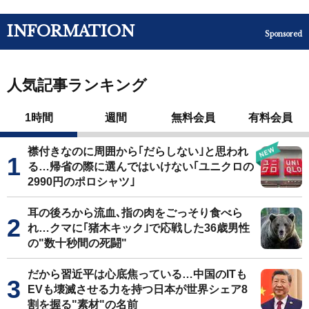
INFORMATION
Sponsored
人気記事ランキング
1時間
週間
無料会員
有料会員
襟付きなのに周囲から｢だらしない｣と思われ
る…帰省の際に選んではいけない｢ユニクロの
2990円のポロシャツ｣
耳の後ろから流血､指の肉をごっそり食べら
れ…クマに｢猪木キック｣で応戦した36歳男性
の"数十秒間の死闘"
だから習近平は心底焦っている…中国のITも
EVも壊滅させる力を持つ日本が世界シェア8
割を握る"素材"の名前