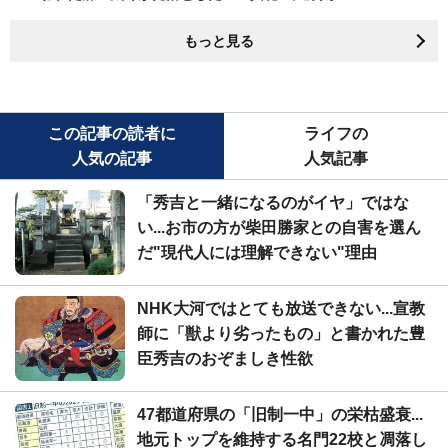
もっと見る
この記事の読者に
ライフの
人気の記事
人気記事
「秀吉と一緒になるのがイヤ」ではな
い...お市の方が柴田勝家との自害を選ん
だ"現代人には理解できない"理由
NHK大河ではとても放送できない...宣教
師に「獣より劣ったもの」と書かれた豊
臣秀吉のおぞましき性欲
47都道府県の「旧制一中」の栄枯盛衰...
地元トップを維持する名門22校と凋落し