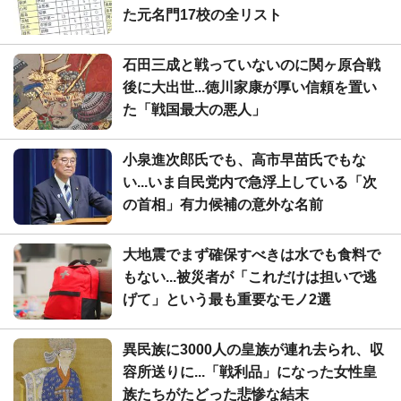
た元名門17校の全リスト
石田三成と戦っていないのに関ヶ原合戦
後に大出世...徳川家康が厚い信頼を置い
た「戦国最大の悪人」
小泉進次郎氏でも、高市早苗氏でもな
い...いま自民党内で急浮上している「次
の首相」有力候補の意外な名前
大地震でまず確保すべきは水でも食料で
もない...被災者が「これだけは担いで逃
げて」という最も重要なモノ2選
異民族に3000人の皇族が連れ去られ、収
容所送りに...「戦利品」になった女性皇
族たちがたどった悲惨な結末