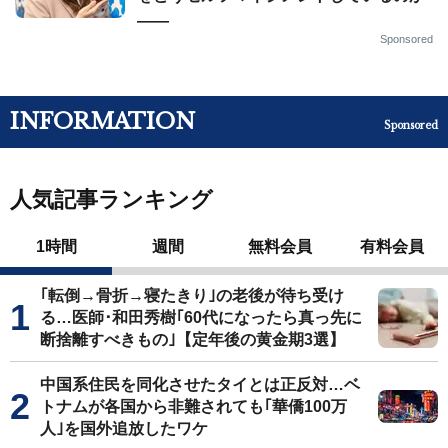
——
Sponsored
INFORMATION
Sponsored
人気記事ランキング
1時間
週間
無料会員
有料会員
｢転倒→骨折→寝たきり｣の老後が待ち受け
る…医師･和田秀樹｢60代になったら真っ先に
断捨離すべきもの｣【定年後の黄金期3選】
中国系住民を同化させたタイとは正反対…ベ
トナムが各国から非難されても｢華僑100万
人｣を国外追放したワケ