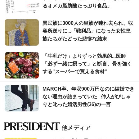
るオメガ脂肪酸たっぷり食品」
異民族に3000人の皇族が連れ去られ、収
容所送りに...「戦利品」になった女性皇
族たちがたどった悲惨な結末
「牛乳だけ」よりずっと効果的...医師
「必ず一緒に摂って」と断言、骨を強く
する"スーパーで買える食材"
MARCH卒、年収900万円なのに結婚でき
ない理由が詰まっていた...仲人がぴしゃ
りと叱った婚活男性(36)の一言