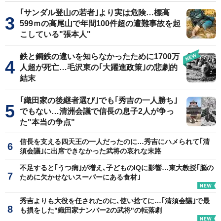
｢サンダル登山の若者｣より実は危険…標高
599ｍの高尾山で年間100件超の遭難事故を起
こしている"張本人"
鉄と鋼鉄の違いを知らなかったために1700万
人超が死亡…毛沢東の｢大躍進政策｣の悲劇的
結末
｢織田家の後継者選び｣でも｢秀吉の一人勝ち｣
でもない…清洲会議で信長の息子2人が争っ
た"本当の争点"
信長を支える四天王の一人だったのに…秀吉にハメられて｢清
須会議｣に出席できなかった武将の哀れな末路
不足すると｢うつ病｣が増え､子どものIQに影響…東大教授｢脳の
ために欠かせないスーパーにある食材｣
秀吉よりも大役を任されたのに､使い捨てに…｢清須会議｣で最
も損をした"織田家ナンバー2の武将"の転落劇