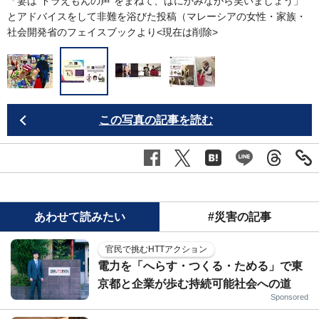
来
「妻は“ドラえもんの声”をまねて、はにかみながら笑いましょう」
が
とアドバイスをして非難を浴びた投稿（マレーシアの女性・家族・
社会開発省のフェイスブックより<現在は削除>
この写真の記事を読む
あわせて読みたい
#災害の記事
官民で挑むHTTアクション
電力を「へらす・つくる・ためる」で東
京都と企業が歩む持続可能社会への道
Sponsored