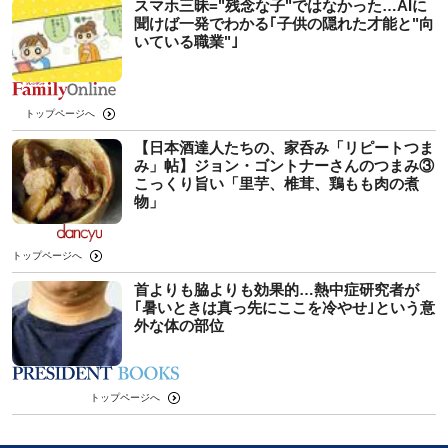
スマホ三昧="残念な子"ではなかった…AIに
聞けば一発でわかる｢子供の隠れた才能と"向
いている職業"｣
トップページへ
【日本酒達人たちの、家呑み「リピートつま
み」帖】ジョン・ゴントナーさんのつまみ③
こっくり旨い「里芋、椎茸、鶏もも肉の煮
物」
トップページへ
首よりも脇よりも効果的…熱中症研究者が
｢暑いときは真っ先にここを冷やせ｣という意
外な体の部位
トップページへ