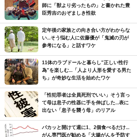
師に「獣より劣ったもの」と書かれた豊
臣秀吉のおぞましき性欲
定年後の家族との向き合い方がわからな
い...そう悩む人に佐藤優が「鬼滅の刃が
参考になる」と話すワケ
11体のラブドールと暮らし"正しい性行
為"を楽しむ...「人より人形を愛する男た
ち」が奇妙な生活を始めたワケ
「性犯罪者は全員死刑でいい」そう言っ
て母は息子の性器に手を伸ばした...表に
出ない「息子を襲う母」のリアル
パカッと開けて週に1、2個食べるだけ...
がん専門医が勧める「大腸がんを予防す