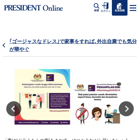
会員登録
検索
ログイン
｢ゴージャスなドレス｣で家事をすれば､外出自粛でも気分
が華やぐ