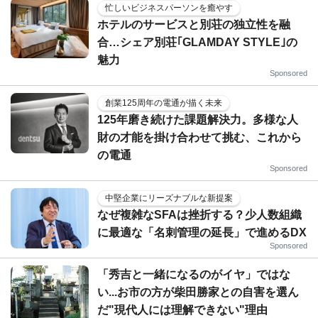
忙しいビジネスパーソンを癒やす
ホテルのサービスと別荘の独立性を融
合…シェア別荘｢GLAMDAY STYLE｣の
魅力
Sponsored
創業125周年の電通が描く未来
125年磨き続けた課題解決力。多様な人
財の才能を掛け合わせて挑む、これから
の電通
Sponsored
中堅企業にリーズナブルな新提案
なぜ複雑なSFAは挫折する？少人数組織
に最適な「名刺管理の延長」で進めるDX
Sponsored
「秀吉と一緒になるのがイヤ」ではな
い...お市の方が柴田勝家との自害を選ん
だ"現代人には理解できない"理由