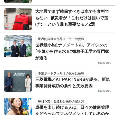
大地震でまず確保すべきは水でも食料で
もない...被災者が「これだけは担いで逃
げて」という最も重要なモノ2選
世界的自動車部品メーカーの挑戦
世界最小約1ナノメートル、アイシンの
｢空気から作る水｣に微粒子工学の専門家
が迫る
Sponsored
事業ポートフォリオの変革に挑戦
三菱電機とAT PARTNERSが語る、新規
事業開発成功の条件と失敗要因
Sponsored
毎日を支える運動と栄養の整え方
成果を出し続ける人は、日々の健康管理
をどうセルフマネジメントしているのか