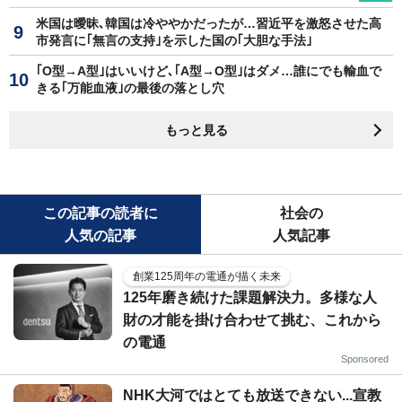
米国は曖昧､韓国は冷ややかだったが…習近平を激怒させた高
市発言に｢無言の支持｣を示した国の｢大胆な手法｣
｢O型→A型｣はいいけど､｢A型→O型｣はダメ…誰にでも輸血で
きる｢万能血液｣の最後の落とし穴
もっと見る
この記事の読者に
社会の
人気の記事
人気記事
創業125周年の電通が描く未来
125年磨き続けた課題解決力。多様な人
財の才能を掛け合わせて挑む、これから
の電通
Sponsored
NHK大河ではとても放送できない...宣教