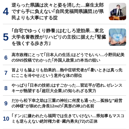
逆らった県議は次々と姿を消した…麻生太郎
ですら手に負えない｢自民党福岡県議団｣が県
民よりも大事にする掟
｢自宅でゆっくり静養｣はむしろ逆効果…東北
大学名誉教授がリハビリの主役に据えた｢腎臓
を強くする歩き方｣
高市政権にとって｢日本人の生活｣はどうでもいい…小野田紀美
のSNS投稿でわかった｢外国人政策｣の本当の狙い
首よりも脇よりも効果的…熱中症研究者が｢暑いときは真っ先
にここを冷やせ｣という意外な体の部位
やっぱり｢日本の技術｣はすごかった…習近平が恐れ､ゼレンス
キーが熱望する｢超巨大企業｣の知られざる実力
だから松下幸之助は三重の神社に何度も通った…孤独な"経営
の神様"が崇めた身長12mの｢異形の神｣の名前
｢ドン｣に嫌われたら福岡では生きていけない…県知事もマスコ
ミも逆らえない絶対権力者･藏内勇夫(72)の正体