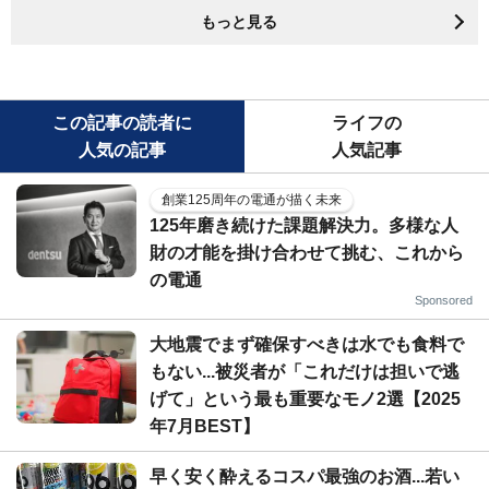
もっと見る
この記事の読者に
ライフの
人気の記事
人気記事
創業125周年の電通が描く未来
125年磨き続けた課題解決力。多様な人
財の才能を掛け合わせて挑む、これから
の電通
Sponsored
大地震でまず確保すべきは水でも食料で
もない...被災者が「これだけは担いで逃
げて」という最も重要なモノ2選【2025
年7月BEST】
早く安く酔えるコスパ最強のお酒...若い