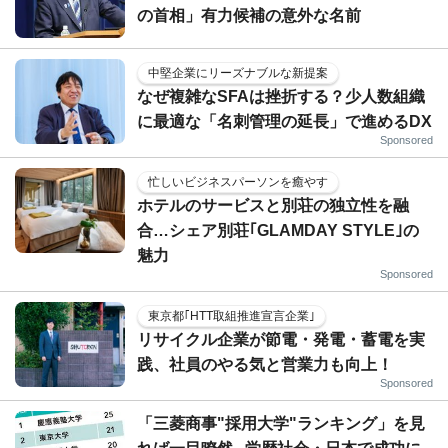
の首相」有力候補の意外な名前
中堅企業にリーズナブルな新提案
なぜ複雑なSFAは挫折する？少人数組織
に最適な「名刺管理の延長」で進めるDX
Sponsored
忙しいビジネスパーソンを癒やす
ホテルのサービスと別荘の独立性を融
合…シェア別荘｢GLAMDAY STYLE｣の
魅力
Sponsored
東京都｢HTT取組推進宣言企業｣
リサイクル企業が節電・発電・蓄電を実
践、社員のやる気と営業力も向上！
Sponsored
「三菱商事"採用大学"ランキング」を見