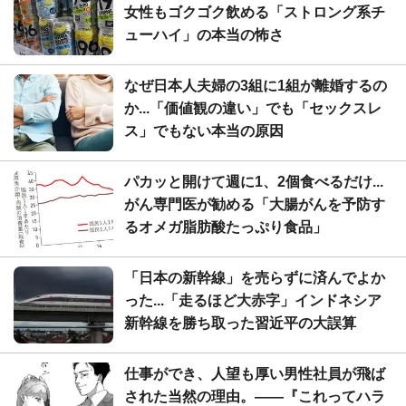
女性もゴクゴク飲める「ストロング系チ
ューハイ」の本当の怖さ
なぜ日本人夫婦の3組に1組が離婚するの
か...「価値観の違い」でも「セックスレ
ス」でもない本当の原因
パカッと開けて週に1、2個食べるだけ...
がん専門医が勧める「大腸がんを予防す
るオメガ脂肪酸たっぷり食品」
「日本の新幹線」を売らずに済んでよか
った...「走るほど大赤字」インドネシア
新幹線を勝ち取った習近平の大誤算
仕事ができ、人望も厚い男性社員が飛ば
された当然の理由。――『これってハラ