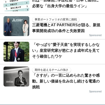
れば一目瞭然...学歴社会・日本で成功に
必要な「出身大学の最低ライン」
事業ポートフォリオの変革に挑戦
三菱電機とAT PARTNERSが語る、新規
事業開発成功の条件と失敗要因
Sponsored
「やっぱり"愛子天皇"を実現するしかな
い」皇室研究家が悠仁さま成年式を見て
そう確信したワケ
期待を超えるチームの強さ
「さすが」の一言に込められた驚きや感
動。新しい価値を生み出し続ける電通の
挑戦
Sponsored