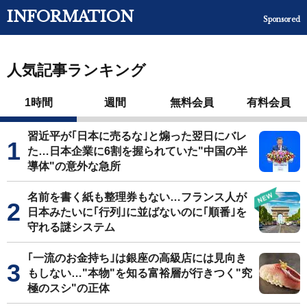
INFORMATION
Sponsored
人気記事ランキング
1時間
週間
無料会員
有料会員
習近平が｢日本に売るな｣と煽った翌日にバレ
た…日本企業に6割を握られていた"中国の半
導体"の意外な急所
名前を書く紙も整理券もない…フランス人が
日本みたいに｢行列｣に並ばないのに｢順番｣を
守れる謎システム
｢一流のお金持ち｣は銀座の高級店には見向き
もしない…"本物"を知る富裕層が行きつく"究
極のスシ"の正体