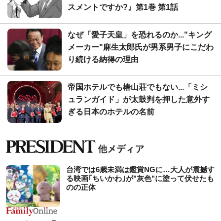
スメントですか?』第1巻 第1話
なぜ「愛子天皇」を恐れるのか..."キング
メーカー"麻生太郎氏が男系男子にこだわ
り続ける納得の理由
帝国ホテルでも椿山荘でもない...「ミシ
ュランガイド」が太鼓判を押した意外す
ぎる日本のホテルの名前
台湾では6歳未満は鑑賞NGに…大人が震撼す
る映画｢ちいかわ｣が"灰色"に塗って伏せたも
のの正体