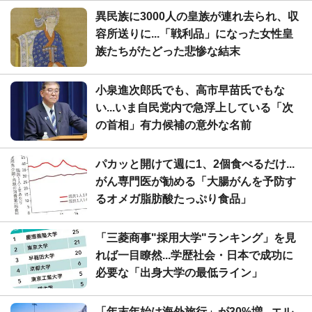
異民族に3000人の皇族が連れ去られ、収
容所送りに...「戦利品」になった女性皇
族たちがたどった悲惨な結末
小泉進次郎氏でも、高市早苗氏でもな
い...いま自民党内で急浮上している「次
の首相」有力候補の意外な名前
パカッと開けて週に1、2個食べるだけ...
がん専門医が勧める「大腸がんを予防す
るオメガ脂肪酸たっぷり食品」
「三菱商事"採用大学"ランキング」を見
れば一目瞭然...学歴社会・日本で成功に
必要な「出身大学の最低ライン」
「年末年始は海外旅行」が30%増...エル