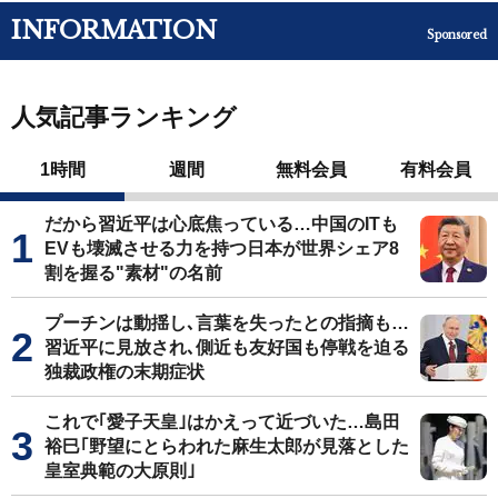
INFORMATION
Sponsored
人気記事ランキング
1時間
週間
無料会員
有料会員
だから習近平は心底焦っている…中国のITも
EVも壊滅させる力を持つ日本が世界シェア8
割を握る"素材"の名前
プーチンは動揺し､言葉を失ったとの指摘も…
習近平に見放され､側近も友好国も停戦を迫る
独裁政権の末期症状
これで｢愛子天皇｣はかえって近づいた…島田
裕巳｢野望にとらわれた麻生太郎が見落とした
皇室典範の大原則｣