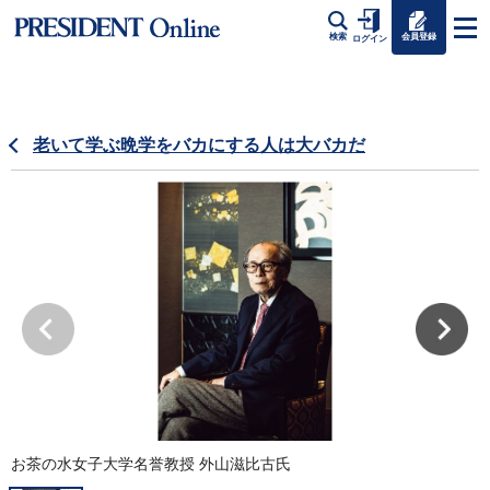
会員登録
検索
ログイン
老いて学ぶ晩学をバカにする人は大バカだ
お茶の水女子大学名誉教授 外山滋比古氏