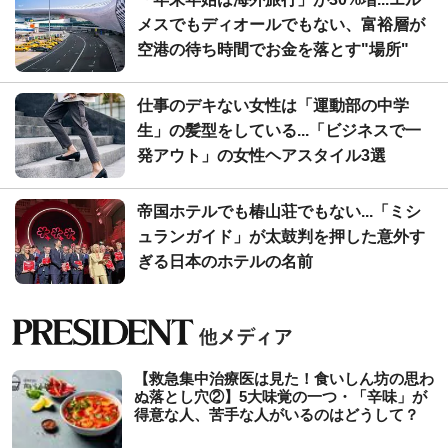
メスでもディオールでもない、富裕層が
空港の待ち時間でお金を落とす"場所"
仕事のデキない女性は「運動部の中学
生」の髪型をしている...「ビジネスで一
発アウト」の女性ヘアスタイル3選
帝国ホテルでも椿山荘でもない...「ミシ
ュランガイド」が太鼓判を押した意外す
ぎる日本のホテルの名前
【救急集中治療医は見た！食いしん坊の思わ
ぬ落とし穴②】5大味覚の一つ・「辛味」が
得意な人、苦手な人がいるのはどうして？