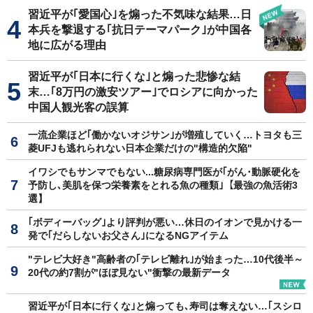
習近平が｢愛国心｣を煽った不気味な結果…日
本兵を撃退する｢抗日テーマパーク｣が中国各
地に広がる理由
習近平が｢日本に行くな｣と煽った悲惨な結
末…｢8万円の激安ツアー｣でロシアに向かった
中国人観光客の誤算
一流企業ほど｢働かないオジサン｣が増殖していく…トヨタも三
菱UFJも逃れられない日本企業だけの"構造的欠陥"
イワシでもサンマでもない...糖尿病専門医が｢がん･動脈硬化を
予防し､美肌を保つ栄養素をとれる魚の種類｣【最強の魚活術3
選】
｢ボディーバッグ｣より評判が悪い…休日のイオンで見かける一
発で｢だらしないお父さん｣になるNGアイテム
"テレビ大好き"高齢者の｢テレビ離れ｣が始まった…10代後半～
20代の約7割が"ほぼ見ない"衝撃の最新データ
習近平が｢日本に行くな｣と煽っても､寿司は奪えない…｢スシロ