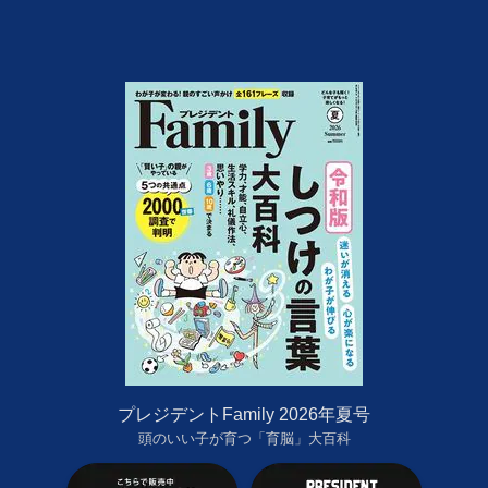
プレジデントFamily 2026年夏号
頭のいい子が育つ「育脳」大百科