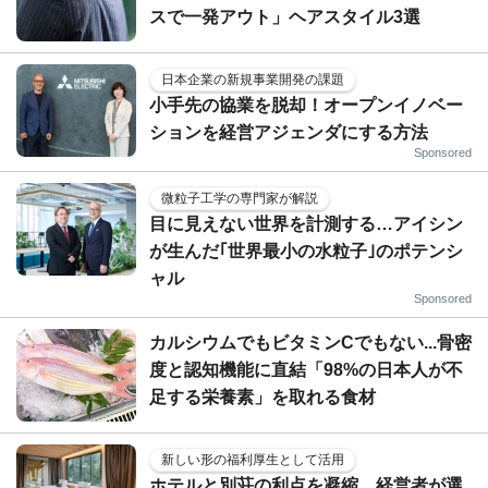
スで一発アウト」ヘアスタイル3選
日本企業の新規事業開発の課題
小手先の協業を脱却！オープンイノベー
ションを経営アジェンダにする方法
Sponsored
微粒子工学の専門家が解説
目に見えない世界を計測する…アイシン
が生んだ｢世界最小の水粒子｣のポテンシ
ャル
Sponsored
カルシウムでもビタミンCでもない...骨密
度と認知機能に直結「98%の日本人が不
足する栄養素」を取れる食材
新しい形の福利厚生として活用
ホテルと別荘の利点を凝縮…経営者が選