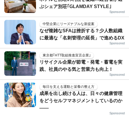
ぶシェア別荘｢GLAMDAY STYLE｣
Sponsored
中堅企業にリーズナブルな新提案
なぜ複雑なSFAは挫折する？少人数組織
に最適な「名刺管理の延長」で進めるDX
Sponsored
東京都｢HTT取組推進宣言企業｣
リサイクル企業が節電・発電・蓄電を実
践、社員のやる気と営業力も向上！
Sponsored
毎日を支える運動と栄養の整え方
成果を出し続ける人は、日々の健康管理
をどうセルフマネジメントしているのか
——
Sponsored