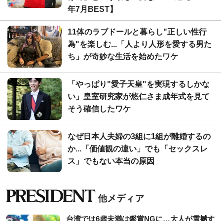
年7月BEST】
11体のラブドールと暮らし"正しい性行
為"を楽しむ...「人より人形を愛する男た
ち」が奇妙な生活を始めたワケ
「やっぱり"愛子天皇"を実現するしかな
い」皇室研究家が悠仁さま成年式を見て
そう確信したワケ
なぜ日本人夫婦の3組に1組が離婚するの
か...「価値観の違い」でも「セックスレ
ス」でもない本当の原因
台湾では6歳未満は鑑賞NGに…大人が震撼す