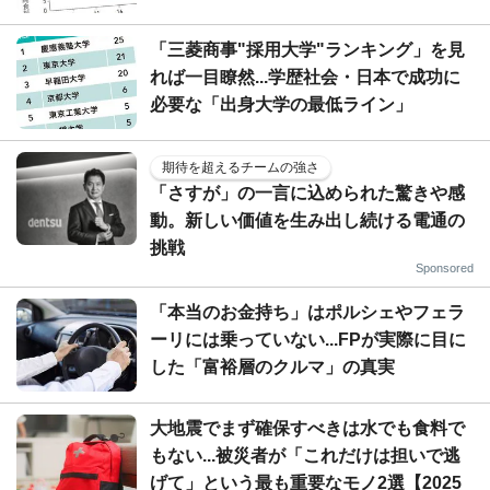
「三菱商事"採用大学"ランキング」を見
れば一目瞭然...学歴社会・日本で成功に
必要な「出身大学の最低ライン」
期待を超えるチームの強さ
「さすが」の一言に込められた驚きや感
動。新しい価値を生み出し続ける電通の
挑戦
Sponsored
「本当のお金持ち」はポルシェやフェラ
ーリには乗っていない...FPが実際に目に
した「富裕層のクルマ」の真実
大地震でまず確保すべきは水でも食料で
もない...被災者が「これだけは担いで逃
げて」という最も重要なモノ2選【2025