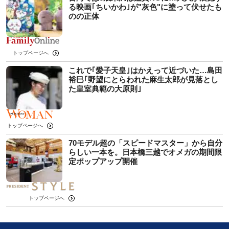
る映画｢ちいかわ｣が"灰色"に塗って伏せたも
のの正体
トップページへ
これで｢愛子天皇｣はかえって近づいた…島田
裕巳｢野望にとらわれた麻生太郎が見落とし
た皇室典範の大原則｣
トップページへ
70モデル超の「スピードマスター」から自分
らしい一本を。日本橋三越でオメガの期間限
定ポップアップ開催
トップページへ