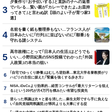
夕食作り｢お手伝いする｣と直訴の子への返答
でバレる…賢い親が｢カレーできたよ｡お皿持
ってきて｣と言わぬ訳【頭のよい子が育つ家3
選】
名前を書く紙も整理券もない…フランス人が
日本みたいに｢行列｣に並ばないのに｢順番｣を
守れる謎システム
高市政権にとって｢日本人の生活｣はどうでも
いい…小野田紀美のSNS投稿でわかった｢外国
人政策｣の本当の狙い
｢自宅でゆっくり静養｣はむしろ逆効果…東北大学名誉教授がリ
ハビリの主役に据えた｢腎臓を強くする歩き方｣
NISA､iDeCoより効果的…経営コンサルが｢最大リターンを狙え
る｣という20代が月4万円を積みたい有望な投資先
逆らった県議は次々と姿を消した…麻生太郎ですら手に負えな
い｢自民党福岡県議団｣が県民よりも大事にする掟