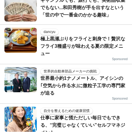
ギャンブルでも、旅行でも、美術品収集
でもない...和田秀樹が手を出すなという
「世の中で一番金のかかる趣味」
dancyu
極上黒瀬ぶりをフライと刺身で！贅沢な
フライ3種盛りが味わえる夏の限定メニ
ュー
Sponsored
世界的自動車部品メーカーの挑戦
世界最小約1ナノメートル、アイシンの
｢空気から作る水｣に微粒子工学の専門家
が迫る
Sponsored
自分を整えるための健康習慣
仕事に家事と慌ただしい毎日でもでき
る、“完璧じゃなくていい”セルフマネジ