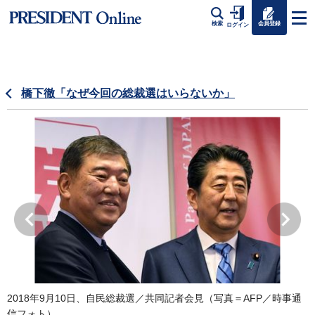
会員登録
検索
ログイン
橋下徹「なぜ今回の総裁選はいらないか」
2018年9月10日、自民総裁選／共同記者会見（写真＝AFP／時事通
信フォト）