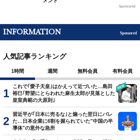
メント
Sponsored
INFORMATION
Sponsored
人気記事ランキング
1時間
週間
無料会員
有料会員
これで｢愛子天皇｣はかえって近づいた…島田
裕巳｢野望にとらわれた麻生太郎が見落とした
皇室典範の大原則｣
習近平が｢日本に売るな｣と煽った翌日にバレ
た…日本企業に6割を握られていた"中国の半
導体"の意外な急所