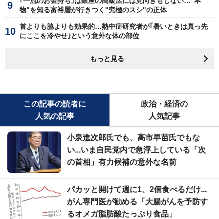
｢一流のお金持ち｣は銀座の高級店には見向きもしない…"本
物"を知る富裕層が行きつく"究極のスシ"の正体
首よりも脇よりも効果的…熱中症研究者が｢暑いときは真っ先
にここを冷やせ｣という意外な体の部位
もっと見る
この記事の読者に
政治・経済の
人気の記事
人気記事
小泉進次郎氏でも、高市早苗氏でもな
い...いま自民党内で急浮上している「次
の首相」有力候補の意外な名前
パカッと開けて週に1、2個食べるだけ...
がん専門医が勧める「大腸がんを予防す
るオメガ脂肪酸たっぷり食品」