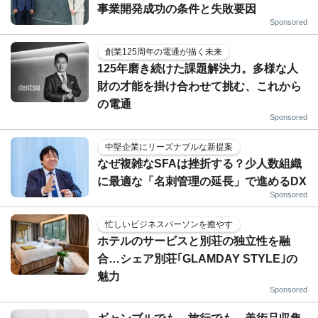
事業開発成功の条件と失敗要因
Sponsored
創業125周年の電通が描く未来
125年磨き続けた課題解決力。多様な人
財の才能を掛け合わせて挑む、これから
の電通
Sponsored
中堅企業にリーズナブルな新提案
なぜ複雑なSFAは挫折する？少人数組織
に最適な「名刺管理の延長」で進めるDX
Sponsored
忙しいビジネスパーソンを癒やす
ホテルのサービスと別荘の独立性を融
合…シェア別荘｢GLAMDAY STYLE｣の
魅力
Sponsored