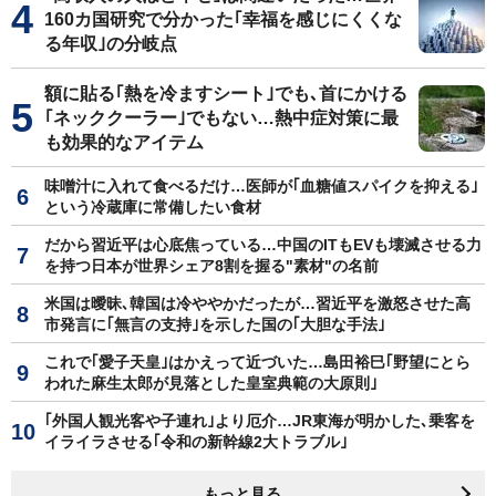
160カ国研究で分かった｢幸福を感じにくくな
る年収｣の分岐点
額に貼る｢熱を冷ますシート｣でも､首にかける
｢ネッククーラー｣でもない…熱中症対策に最
も効果的なアイテム
味噌汁に入れて食べるだけ…医師が｢血糖値スパイクを抑える｣
という冷蔵庫に常備したい食材
だから習近平は心底焦っている…中国のITもEVも壊滅させる力
を持つ日本が世界シェア8割を握る"素材"の名前
米国は曖昧､韓国は冷ややかだったが…習近平を激怒させた高
市発言に｢無言の支持｣を示した国の｢大胆な手法｣
これで｢愛子天皇｣はかえって近づいた…島田裕巳｢野望にとら
われた麻生太郎が見落とした皇室典範の大原則｣
｢外国人観光客や子連れ｣より厄介…JR東海が明かした､乗客を
イライラさせる｢令和の新幹線2大トラブル｣
もっと見る