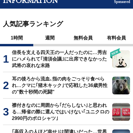
INFORMATION
Sponsored
人気記事ランキング
1時間
週間
無料会員
有料会員
信長を支える四天王の一人だったのに…秀吉
にハメられて｢清須会議｣に出席できなかった
武将の哀れな末路
耳の後ろから流血､指の肉をごっそり食べら
れ…クマに｢猪木キック｣で応戦した36歳男性
の"数十秒間の死闘"
襟付きなのに周囲から｢だらしない｣と思われ
る…帰省の際に選んではいけない｢ユニクロの
2990円のポロシャツ｣
｢高収入の人ほど幸せ｣は間違いだった…世界