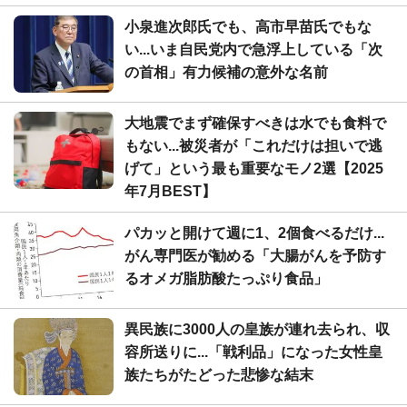
小泉進次郎氏でも、高市早苗氏でもな
い...いま自民党内で急浮上している「次
の首相」有力候補の意外な名前
大地震でまず確保すべきは水でも食料で
もない...被災者が「これだけは担いで逃
げて」という最も重要なモノ2選【2025
年7月BEST】
パカッと開けて週に1、2個食べるだけ...
がん専門医が勧める「大腸がんを予防す
るオメガ脂肪酸たっぷり食品」
異民族に3000人の皇族が連れ去られ、収
容所送りに...「戦利品」になった女性皇
族たちがたどった悲惨な結末