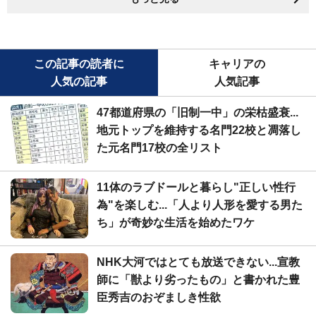
この記事の読者に
キャリアの
人気の記事
人気記事
47都道府県の「旧制一中」の栄枯盛衰...
地元トップを維持する名門22校と凋落し
た元名門17校の全リスト
11体のラブドールと暮らし"正しい性行
為"を楽しむ...「人より人形を愛する男た
ち」が奇妙な生活を始めたワケ
NHK大河ではとても放送できない...宣教
師に「獣より劣ったもの」と書かれた豊
臣秀吉のおぞましき性欲