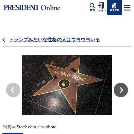
会員登録
検索
ログイン
トランプみたいな性格の人はウヨウヨいる
写真＝iStock.com／br-photo
写