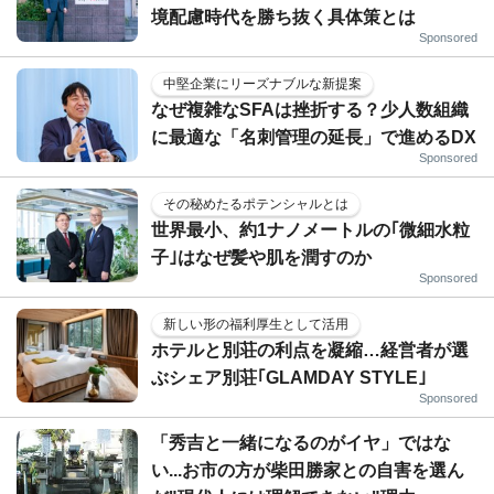
境配慮時代を勝ち抜く具体策とは
Sponsored
中堅企業にリーズナブルな新提案
なぜ複雑なSFAは挫折する？少人数組織
に最適な「名刺管理の延長」で進めるDX
Sponsored
その秘めたるポテンシャルとは
世界最小、約1ナノメートルの｢微細水粒
子｣はなぜ髪や肌を潤すのか
Sponsored
新しい形の福利厚生として活用
ホテルと別荘の利点を凝縮…経営者が選
ぶシェア別荘｢GLAMDAY STYLE｣
Sponsored
「秀吉と一緒になるのがイヤ」ではな
い...お市の方が柴田勝家との自害を選ん