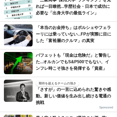
れば一目瞭然...学歴社会・日本で成功に
必要な「出身大学の最低ライン」
「本当のお金持ち」はポルシェやフェラ
ーリには乗っていない...FPが実際に目に
した「富裕層のクルマ」の真実
バフェットも「現金は危険だ」と警告し
た...オルカンでもS&P500でもない、イ
ンフレ時こそ強さを発揮する「資産」
期待を超えるチームの強さ
「さすが」の一言に込められた驚きや感
動。新しい価値を生み出し続ける電通の
挑戦
Sponsored