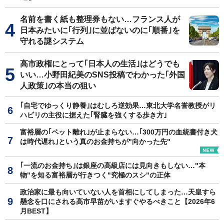
名前を書く紙も整理券もない…フランス人が
日本みたいに｢行列｣に並ばないのに｢順番｣を
守れる謎システム
高市政権にとって｢日本人の生活｣はどうでも
いい…小野田紀美のSNS投稿でわかった｢外国
人政策｣の本当の狙い
｢自宅でゆっくり静養｣はむしろ逆効果…東北大学名誉教授がリ
ハビリの主役に据えた｢腎臓を強くする歩き方｣
富裕層の｢ペット離れ｣が止まらない…｢300万円の血統書付き犬
は時代遅れ｣という真のお金持ちが"向かった先"
｢一流のお金持ち｣は銀座の高級店には見向きもしない…"本
物"を知る富裕層が行きつく"究極のスシ"の正体
政治家に最も向いていない人を首相にしてしまった…天皇すら
懸念を口にされる高市早苗がいますぐやるべきこと【2026年6
月BEST】