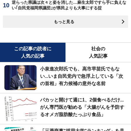
逆らった県議は次々と姿を消した…麻生太郎ですら手に負えな
い｢自民党福岡県議団｣が県民よりも大事にする掟
もっと見る
この記事の読者に
社会の
人気の記事
人気記事
小泉進次郎氏でも、高市早苗氏でもな
い...いま自民党内で急浮上している「次
の首相」有力候補の意外な名前
パカッと開けて週に1、2個食べるだけ...
がん専門医が勧める「大腸がんを予防す
るオメガ脂肪酸たっぷり食品」
「三菱商事"採用大学"ランキング」を見