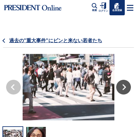
会員登録
検索
ログイン
過去の"重大事件"にピンと来ない若者たち