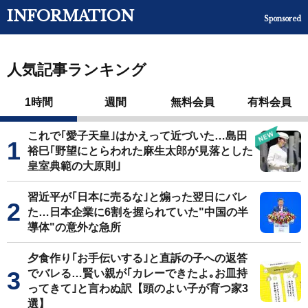
INFORMATION
Sponsored
人気記事ランキング
1時間
週間
無料会員
有料会員
これで｢愛子天皇｣はかえって近づいた…島田
裕巳｢野望にとらわれた麻生太郎が見落とした
皇室典範の大原則｣
習近平が｢日本に売るな｣と煽った翌日にバレ
た…日本企業に6割を握られていた"中国の半
導体"の意外な急所
夕食作り｢お手伝いする｣と直訴の子への返答
でバレる…賢い親が｢カレーできたよ｡お皿持
ってきて｣と言わぬ訳【頭のよい子が育つ家3
選】