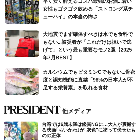
早く安く酔えるコスパ最強のお酒...若い
女性もゴクゴク飲める「ストロング系チ
ューハイ」の本当の怖さ
大地震でまず確保すべきは水でも食料で
もない...被災者が「これだけは担いで逃
げて」という最も重要なモノ2選【2025
年7月BEST】
カルシウムでもビタミンCでもない...骨密
度と認知機能に直結「98%の日本人が不
足する栄養素」を取れる食材
台湾では6歳未満は鑑賞NGに…大人が震撼す
る映画｢ちいかわ｣が"灰色"に塗って伏せたも
のの正体