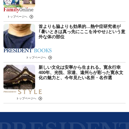
トップページへ
首よりも脇よりも効果的…熱中症研究者が
｢暑いときは真っ先にここを冷やせ｣という意
外な体の部位
トップページへ
新しい文化は安寧から生まれる。寛永行幸
400年、光悦、宗達、遠州らが彩った寛永文
化の魅力と、今年見たい名所・名作選
トップページへ