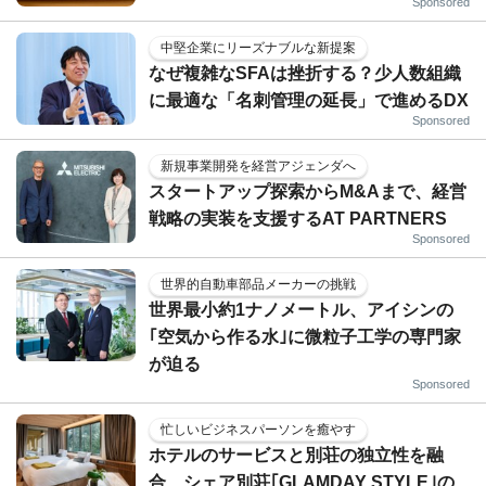
Sponsored
中堅企業にリーズナブルな新提案
なぜ複雑なSFAは挫折する？少人数組織
に最適な「名刺管理の延長」で進めるDX
Sponsored
新規事業開発を経営アジェンダへ
スタートアップ探索からM&Aまで、経営
戦略の実装を支援するAT PARTNERS
Sponsored
世界的自動車部品メーカーの挑戦
世界最小約1ナノメートル、アイシンの
｢空気から作る水｣に微粒子工学の専門家
が迫る
Sponsored
忙しいビジネスパーソンを癒やす
ホテルのサービスと別荘の独立性を融
合…シェア別荘｢GLAMDAY STYLE｣の