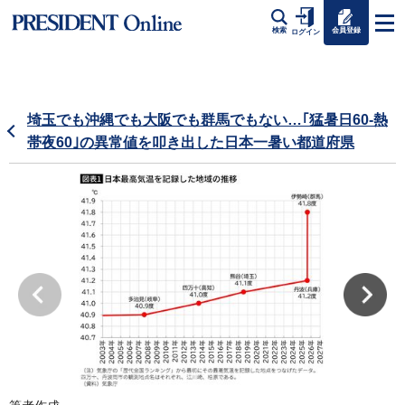
会員登録
検索
ログイン
埼玉でも沖縄でも大阪でも群馬でもない…｢猛暑日60-熱
帯夜60｣の異常値を叩き出した日本一暑い都道府県