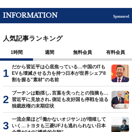
INFORMATION
Sponsored
人気記事ランキング
1時間
週間
無料会員
有料会員
だから習近平は心底焦っている…中国のITも
EVも壊滅させる力を持つ日本が世界シェア8
割を握る"素材"の名前
プーチンは動揺し､言葉を失ったとの指摘も…
習近平に見放され､側近も友好国も停戦を迫る
独裁政権の末期症状
一流企業ほど｢働かないオジサン｣が増殖して
いく…トヨタも三菱UFJも逃れられない日本