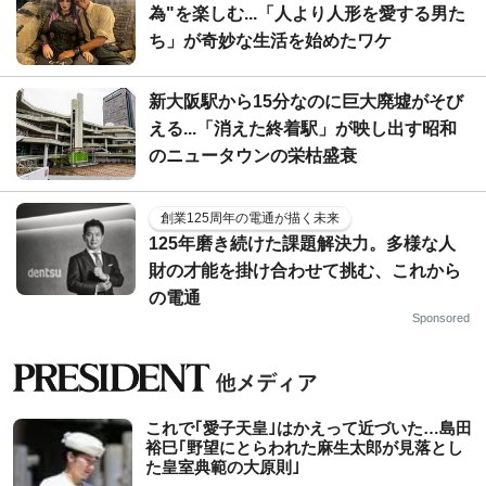
為"を楽しむ...「人より人形を愛する男た
ち」が奇妙な生活を始めたワケ
新大阪駅から15分なのに巨大廃墟がそび
える...「消えた終着駅」が映し出す昭和
のニュータウンの栄枯盛衰
創業125周年の電通が描く未来
125年磨き続けた課題解決力。多様な人
財の才能を掛け合わせて挑む、これから
の電通
Sponsored
これで｢愛子天皇｣はかえって近づいた…島田
裕巳｢野望にとらわれた麻生太郎が見落とし
た皇室典範の大原則｣