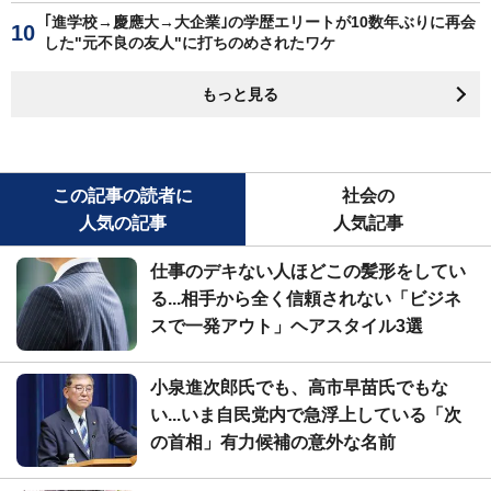
｢進学校→慶應大→大企業｣の学歴エリートが10数年ぶりに再会
した"元不良の友人"に打ちのめされたワケ
もっと見る
この記事の読者に
社会の
人気の記事
人気記事
仕事のデキない人ほどこの髪形をしてい
る...相手から全く信頼されない「ビジネ
スで一発アウト」ヘアスタイル3選
小泉進次郎氏でも、高市早苗氏でもな
い...いま自民党内で急浮上している「次
の首相」有力候補の意外な名前