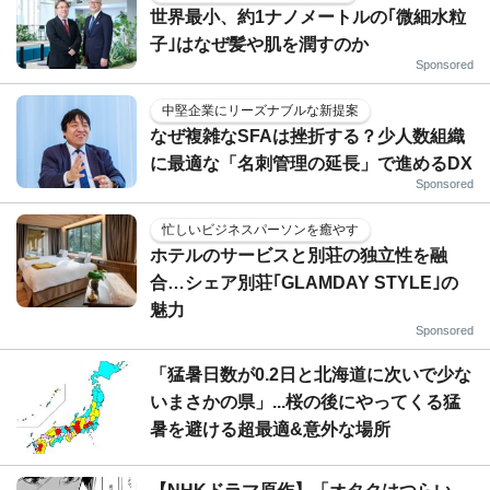
世界最小、約1ナノメートルの｢微細水粒
子｣はなぜ髪や肌を潤すのか
Sponsored
中堅企業にリーズナブルな新提案
なぜ複雑なSFAは挫折する？少人数組織
に最適な「名刺管理の延長」で進めるDX
Sponsored
忙しいビジネスパーソンを癒やす
ホテルのサービスと別荘の独立性を融
合…シェア別荘｢GLAMDAY STYLE｣の
魅力
Sponsored
「猛暑日数が0.2日と北海道に次いで少な
いまさかの県」...桜の後にやってくる猛
暑を避ける超最適&意外な場所