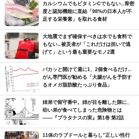
カルシウムでもビタミンCでもない...骨密
度と認知機能に直結「98%の日本人が不
足する栄養素」を取れる食材
大地震でまず確保すべきは水でも食料で
もない...被災者が「これだけは担いで逃
げて」という最も重要なモノ2選
パカッと開けて週に1、2個食べるだけ...
がん専門医が勧める「大腸がんを予防す
るオメガ脂肪酸たっぷり食品」
姉弟で留守番中。姉が目を離した隙に、
幼い弟が食べてしまった危険物とは
――『プラタナスの実』第1巻 第2話
11体のラブドールと暮らし"正しい性行