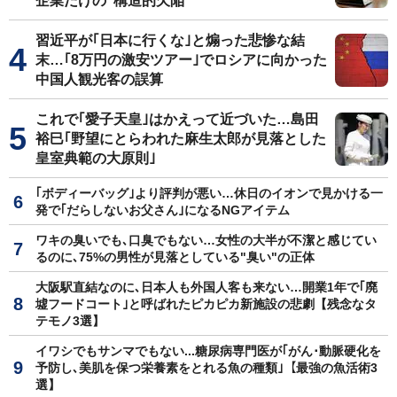
企業だけの"構造的欠陥"
習近平が｢日本に行くな｣と煽った悲惨な結
末…｢8万円の激安ツアー｣でロシアに向かった
中国人観光客の誤算
これで｢愛子天皇｣はかえって近づいた…島田
裕巳｢野望にとらわれた麻生太郎が見落とした
皇室典範の大原則｣
｢ボディーバッグ｣より評判が悪い…休日のイオンで見かける一
発で｢だらしないお父さん｣になるNGアイテム
ワキの臭いでも､口臭でもない…女性の大半が不潔と感じてい
るのに､75%の男性が見落としている"臭い"の正体
大阪駅直結なのに､日本人も外国人客も来ない…開業1年で｢廃
墟フードコート｣と呼ばれたピカピカ新施設の悲劇【残念なタ
テモノ3選】
イワシでもサンマでもない...糖尿病専門医が｢がん･動脈硬化を
予防し､美肌を保つ栄養素をとれる魚の種類｣【最強の魚活術3
選】