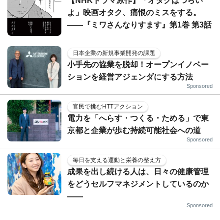
【NHKドラマ原作】「オタクはつらい
よ」映画オタク、痛恨のミスをする。
――『ミワさんなりすます』第1巻 第3話
日本企業の新規事業開発の課題
小手先の協業を脱却！オープンイノベー
ションを経営アジェンダにする方法
Sponsored
官民で挑むHTTアクション
電力を「へらす・つくる・ためる」で東
京都と企業が歩む持続可能社会への道
Sponsored
毎日を支える運動と栄養の整え方
成果を出し続ける人は、日々の健康管理
をどうセルフマネジメントしているのか
——
Sponsored