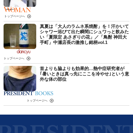
トップページへ
真夏は「大人のラムネ系焼酎」を！汗かいて
シャワー浴びて出た瞬間にシュワっと飲みた
い「夏限定 あさぎりの花」／「鳥酎 神田大
手町」中瀬店長の激推し銘柄vol.1
トップページへ
首よりも脇よりも効果的…熱中症研究者が
｢暑いときは真っ先にここを冷やせ｣という意
外な体の部位
トップページへ