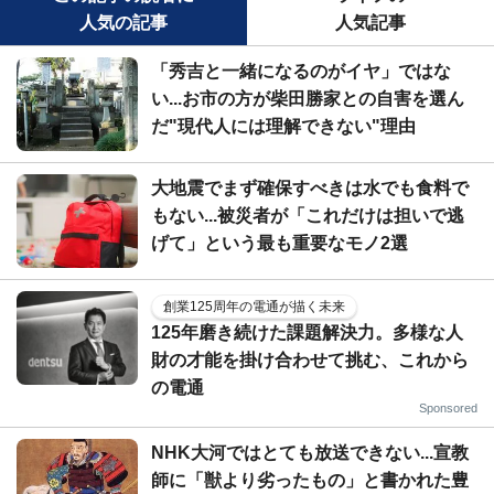
人気の記事
人気記事
「秀吉と一緒になるのがイヤ」ではな
い...お市の方が柴田勝家との自害を選ん
だ"現代人には理解できない"理由
大地震でまず確保すべきは水でも食料で
もない...被災者が「これだけは担いで逃
げて」という最も重要なモノ2選
創業125周年の電通が描く未来
125年磨き続けた課題解決力。多様な人
財の才能を掛け合わせて挑む、これから
の電通
Sponsored
NHK大河ではとても放送できない...宣教
師に「獣より劣ったもの」と書かれた豊