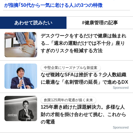
が指摘｢50代から一気に老ける人｣の3つの特徴
あわせて読みたい
#健康管理の記事
デスクワークをするだけで健康は蝕まれ
る...「週末の運動だけでは不十分」座り
すぎのリスクを軽減する方法
中堅企業にリーズナブルな新提案
なぜ複雑なSFAは挫折する？少人数組織
に最適な「名刺管理の延長」で進めるDX
Sponsored
創業125周年の電通が描く未来
125年磨き続けた課題解決力。多様な人
財の才能を掛け合わせて挑む、これから
の電通
Sponsored