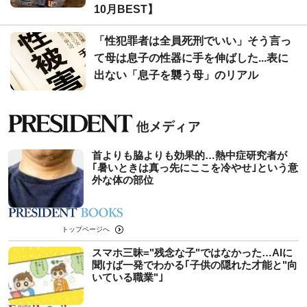
10月BEST】
「性犯罪者は全員死刑でいい」そう言っ
て母は息子の性器に手を伸ばした...表に
出ない「息子を襲う母」のリアル
首よりも脇よりも効果的…熱中症研究者が
｢暑いときは真っ先にここを冷やせ｣という意
外な体の部位
トップページへ
スマホ三昧="残念な子"ではなかった…AIに
聞けば一発でわかる｢子供の隠れた才能と"向
いている職業"｣