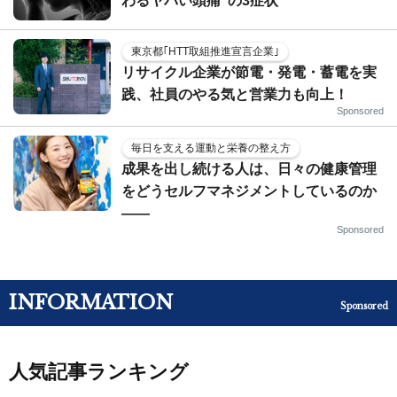
わるヤバい頭痛"の3症状
東京都｢HTT取組推進宣言企業｣
リサイクル企業が節電・発電・蓄電を実
践、社員のやる気と営業力も向上！
Sponsored
毎日を支える運動と栄養の整え方
成果を出し続ける人は、日々の健康管理
をどうセルフマネジメントしているのか
——
Sponsored
INFORMATION
Sponsored
人気記事ランキング