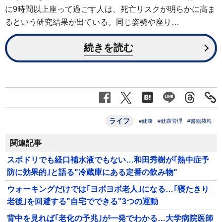
に9時間以上座って過ごす人は、死亡リスクが明らかに高ま
るという研究結果が出ている。同じ姿勢や座り…
続きを読む
ライフ
#健康
#健康管理
#書籍抜粋
関連記事
スポドリでも経口補水液でもない…和田秀樹が｢熱中症予
防に効果的｣と語る"冷蔵庫にある定番の飲み物"
ウォーキングだけでは｢ヨボヨボ老人｣になる…｢寝たきり
老後｣を回避する"自宅でできる"3つの運動
背中を見れば｢老化の予兆｣が一発でわかる…大学病院医師