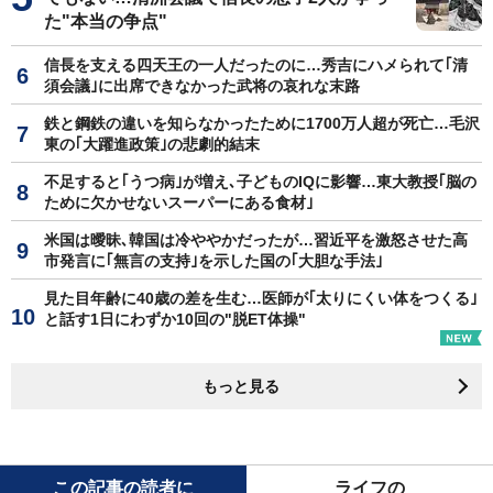
た"本当の争点"
信長を支える四天王の一人だったのに…秀吉にハメられて｢清
須会議｣に出席できなかった武将の哀れな末路
鉄と鋼鉄の違いを知らなかったために1700万人超が死亡…毛沢
東の｢大躍進政策｣の悲劇的結末
不足すると｢うつ病｣が増え､子どものIQに影響…東大教授｢脳の
ために欠かせないスーパーにある食材｣
米国は曖昧､韓国は冷ややかだったが…習近平を激怒させた高
市発言に｢無言の支持｣を示した国の｢大胆な手法｣
見た目年齢に40歳の差を生む…医師が｢太りにくい体をつくる｣
と話す1日にわずか10回の"脱ET体操"
もっと見る
この記事の読者に
ライフの