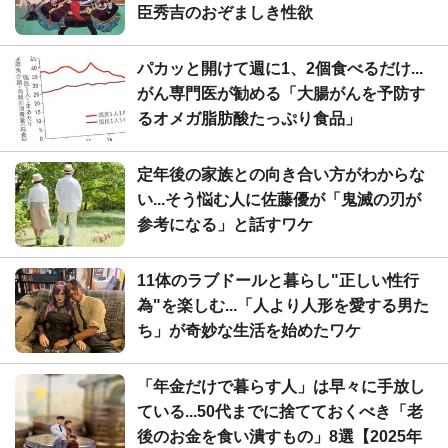
臣秀吉のおぞましき性欲
パカッと開けて週に1、2個食べるだけ...
がん専門医が勧める「大腸がんを予防す
るオメガ脂肪酸たっぷり食品」
定年後の家族との向き合い方がわからな
い...そう悩む人に佐藤優が「鬼滅の刃が
参考になる」と話すワケ
11体のラブドールと暮らし"正しい性行
為"を楽しむ...「人より人形を愛する男た
ち」が奇妙な生活を始めたワケ
「年金だけで暮らす人」は早々に手放し
ている...50代までに捨てておくべき「老
後のお金を食い潰すもの」8選【2025年