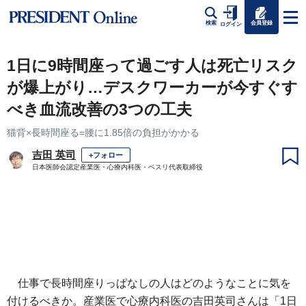
会員登録
検索
ログイン
1日に9時間座って過ごす人は死亡リスク
が爆上がり…デスクワーカーが今すぐす
べき血流改善の3つの工夫
猫背×長時間座る=腰に1.85倍の負担がかかる
吉田 英司
+フォロー
日本医師会認定産業医・心療内科医・ベスリ代表取締役
仕事で長時間座りっぱなしの人はどのようなことに気を
付けるべきか。産業医で心療内科医の吉田英司さんは「1日