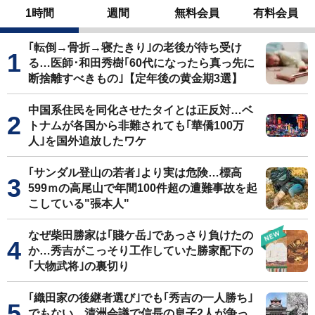
1時間
週間
無料会員
有料会員
｢転倒→骨折→寝たきり｣の老後が待ち受け
る…医師･和田秀樹｢60代になったら真っ先に
断捨離すべきもの｣【定年後の黄金期3選】
中国系住民を同化させたタイとは正反対…ベ
トナムが各国から非難されても｢華僑100万
人｣を国外追放したワケ
｢サンダル登山の若者｣より実は危険…標高
599ｍの高尾山で年間100件超の遭難事故を起
こしている"張本人"
なぜ柴田勝家は｢賤ケ岳｣であっさり負けたの
か…秀吉がこっそり工作していた勝家配下の
｢大物武将｣の裏切り
｢織田家の後継者選び｣でも｢秀吉の一人勝ち｣
でもない…清洲会議で信長の息子2人が争っ