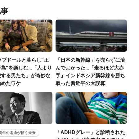
記事
ラブドールと暮らし"正
「日本の新幹線」を売らずに済
為"を楽しむ...「人より
んでよかった...「走るほど大赤
愛する男たち」が奇妙な
字」インドネシア新幹線を勝ち
始めたワケ
取った習近平の大誤算
「ADHDグレー」と診断された
5周年の電通が描く未来