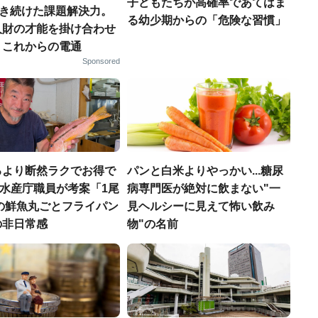
子どもたちが高確率であてはま
磨き続けた課題解決力。
る幼少期からの「危険な習慣」
人財の才能を掛け合わせ
、これからの電通
Sponsored
るより断然ラクでお得で
パンと白米よりやっかい...糖尿
.元水産庁職員が考案「1尾
病専門医が絶対に飲まない"一
円の鮮魚丸ごとフライパン
見ヘルシーに見えて怖い飲み
の非日常感
物"の名前