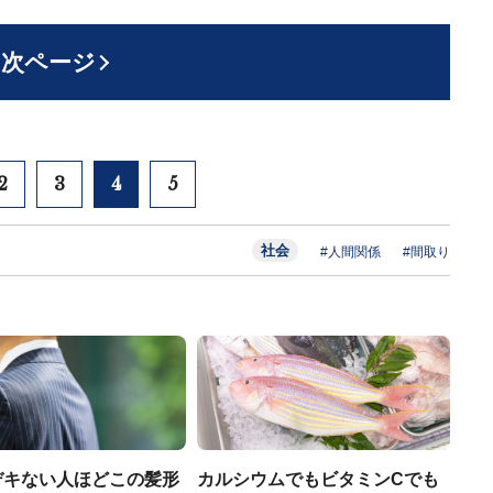
次ページ
2
3
4
5
社会
#人間関係
#間取り
デキない人ほどこの髪形
カルシウムでもビタミンCでも