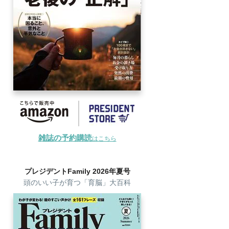
雑誌の予約購読
はこちら
プレジデントFamily 2026年夏号
頭のいい子が育つ「育脳」大百科