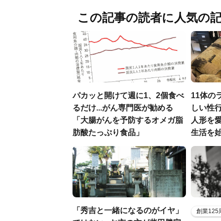
この記事の読者に人気の
パカッと開けて週に1、2個食べ
11体の
るだけ...がん専門医が勧める
しい性行
「大腸がんを予防するオメガ脂
人形を
肪酸たっぷり食品」
生活を
「秀吉と一緒になるのがイヤ」
創業12