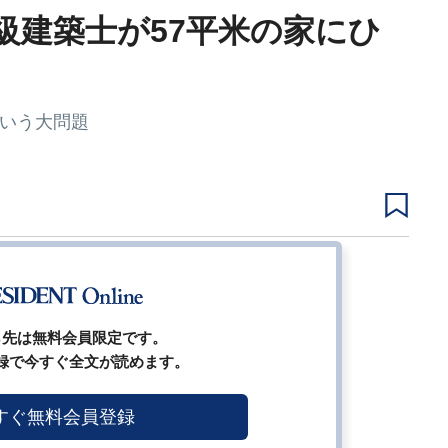
級建築士が57平米の家にひ
という大問題
2
3
4
5
次ページ
ら先は無料会員限定です。
録で今すぐ全文が読めます。
すぐ無料会員登録