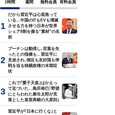
1時間
週間
無料会員
有料会員
だから習近平は心底焦って
いる…中国のITもEVも壊滅
させる力を持つ日本が世界
シェア8割を握る"素材"の名
前
プーチンは動揺し､言葉を失
ったとの指摘も…習近平に
見放され､側近も友好国も停
戦を迫る独裁政権の末期症
状
これで｢愛子天皇｣はかえっ
て近づいた…島田裕巳｢野望
にとらわれた麻生太郎が見
落とした皇室典範の大原則｣
習近平が｢日本に行くな｣と