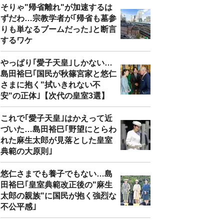
そりゃ"帰省離れ"が加速するは
ずだわ…宗教学者が｢帰省も墓参
りも単なるブームだった｣と断言
するワケ
やっぱり｢愛子天皇｣しかない…
島田裕巳｢国民が秋篠宮家と悠仁
さまに抱く"拭いきれない不
安"の正体｣【次代の皇室3選】
これで｢愛子天皇｣はかえって近
づいた…島田裕巳｢野望にとらわ
れた麻生太郎が見落とした皇室
典範の大原則｣
悠仁さまでも養子でもない…島
田裕巳｢皇室典範改正後の"麻生
太郎の親族"に国民が抱く強烈な
不公平感｣