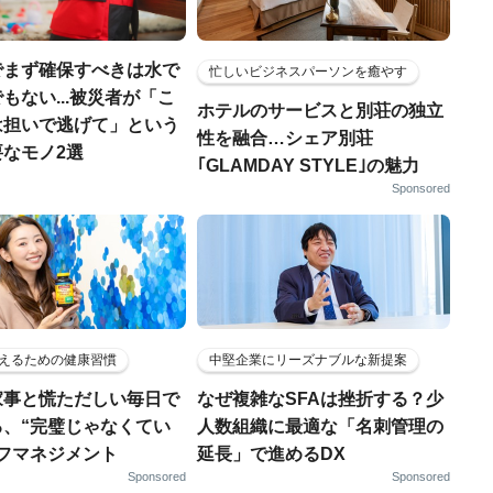
でまず確保すべきは水で
忙しいビジネスパーソンを癒やす
もない...被災者が「こ
ホテルのサービスと別荘の独立
は担いで逃げて」という
性を融合…シェア別荘
なモノ2選
｢GLAMDAY STYLE｣の魅力
Sponsored
えるための健康習慣
中堅企業にリーズナブルな新提案
家事と慌ただしい毎日で
なぜ複雑なSFAは挫折する？少
る、“完璧じゃなくてい
人数組織に最適な「名刺管理の
ルフマネジメント
延長」で進めるDX
Sponsored
Sponsored