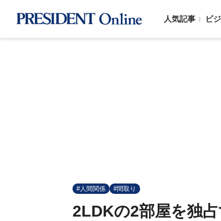
人気記事
ビジ
#人間関係
#間取り
2LDKの2部屋を独