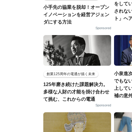
をしてい
小手先の協業を脱却！オープン
されな
イノベーションを経営アジェン
ト」ヘ
ダにする方法
Sponsored
小泉進
創業125周年の電通が描く未来
でもない
125年磨き続けた課題解決力。
上して
多様な人財の才能を掛け合わせ
補の意
て挑む、これからの電通
Sponsored