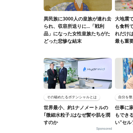
異民族に3000人の皇族が連れ去
大地震
られ、収容所送りに...「戦利
も食料で
品」になった女性皇族たちがた
れだけ
どった悲惨な結末
最も重要
その秘めたるポテンシャルとは
自分を整
世界最小、約1ナノメートルの
仕事に
｢微細水粒子｣はなぜ髪や肌を潤
もでき
すのか
い”セ
Sponsored