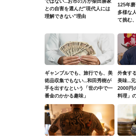
ではない...お市の方が柴田勝家
125年
との自害を選んだ"現代人には
多様な
理解できない"理由
て挑む
ギャンブルでも、旅行でも、美
外食す
術品収集でもない...和田秀樹が
美味..
手を出すなという「世の中で一
2000
番金のかかる趣味」
料理」