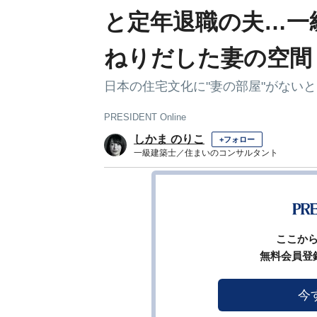
と定年退職の夫…一
ねりだした妻の空間
日本の住宅文化に"妻の部屋"がない
PRESIDENT Online
しかま のりこ
+フォロー
一級建築士／住まいのコンサルタント
1
前ページ
ここか
無料会員登
今