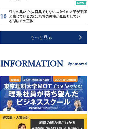
ワキの臭いでも､口臭でもない…女性の大半が不潔
と感じているのに､75%の男性が見落としてい
る"臭い"の正体
もっと見る
INFORMATION
Sponsored