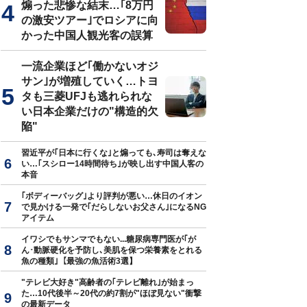
煽った悲惨な結末…｢8万円
の激安ツアー｣でロシアに向
かった中国人観光客の誤算
一流企業ほど｢働かないオジ
サン｣が増殖していく…トヨ
タも三菱UFJも逃れられな
い日本企業だけの"構造的欠
陥"
習近平が｢日本に行くな｣と煽っても､寿司は奪えな
い…｢スシロー14時間待ち｣が映し出す中国人客の
本音
｢ボディーバッグ｣より評判が悪い…休日のイオン
で見かける一発で｢だらしないお父さん｣になるNG
アイテム
イワシでもサンマでもない...糖尿病専門医が｢が
ん･動脈硬化を予防し､美肌を保つ栄養素をとれる
魚の種類｣【最強の魚活術3選】
"テレビ大好き"高齢者の｢テレビ離れ｣が始まっ
た…10代後半～20代の約7割が"ほぼ見ない"衝撃
の最新データ