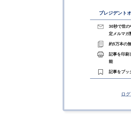
プレジデントオ
30秒で世
定メルマガ
約5万本の
記事を印刷
能
記事をブッ
ログ