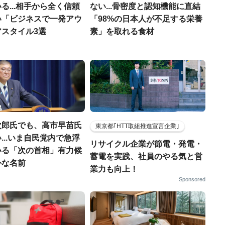
る...相手から全く信頼
ない...骨密度と認知機能に直結
い「ビジネスで一発アウ
「98%の日本人が不足する栄養
アスタイル3選
素」を取れる食材
次郎氏でも、高市早苗氏
東京都｢HTT取組推進宣言企業｣
...いま自民党内で急浮
リサイクル企業が節電・発電・
いる「次の首相」有力候
蓄電を実践、社員のやる気と営
外な名前
業力も向上！
Sponsored