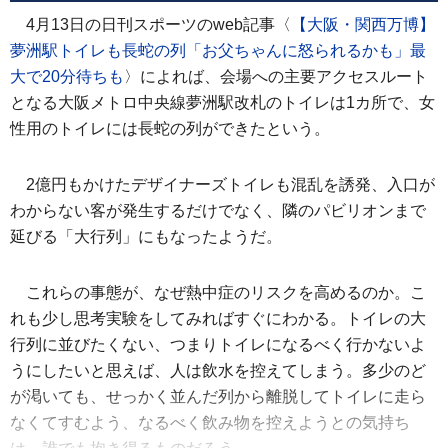
4月13日の日刊スポーツのweb記事〈
【大阪・関西万博】
夢洲駅トイレも長蛇の列「お父ちゃんに怒られるかも」最
大で20分待ちも
〉によれば、会場への主要アクセスルート
となる大阪メトロ中央線夢洲駅改札のトイレは1カ所で、女
性用のトイレには長蛇の列ができたという。
2億円もかけたデザイナーズトイレも混乱を誘発、入口が
わからない客が発生するだけでなく、隣のパビリオンまで
延びる「大行列」にもなったようだ。
これらの事態が、なぜ熱中症のリスクを高めるのか。こ
れも少し思考実験をしてみればすぐにわかる。トイレの大
行列に並びたくない、つまりトイレになるべく行かないよ
うにしたいと思えば、人は飲水を控えてしまう。多少のど
が渇いても、せっかく並んだ列から離脱してトイレに走ら
なくてすむよう、なるべく飲み物を控えようとの気持ち