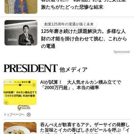
族たちがたどった悲惨な結末
創業125周年の電通が描く未来
125年磨き続けた課題解決力。多様な人
財の才能を掛け合わせて挑む、これから
の電通
Sponsored
AIが試算！ 大人気オルカン積み立てで
「2000万円超」、本当の確率
トップページへ
吞んべえが歓喜するアテ。ザーサイの発酵し
た旨味とイカの香ばしさがビールを呼ぶ「イ