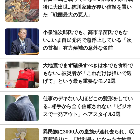
後に大出世...徳川家康が厚い信頼を置い
た「戦国最大の悪人」
小泉進次郎氏でも、高市早苗氏でもな
い...いま自民党内で急浮上している「次
の首相」有力候補の意外な名前
大地震でまず確保すべきは水でも食料で
もない...被災者が「これだけは担いで逃
げて」という最も重要なモノ2選
仕事のデキない人ほどこの髪形をしてい
る...相手から全く信頼されない「ビジネ
スで一発アウト」ヘアスタイル3選
異民族に3000人の皇族が連れ去られ、収
容所送りに...「戦利品」になった女性皇