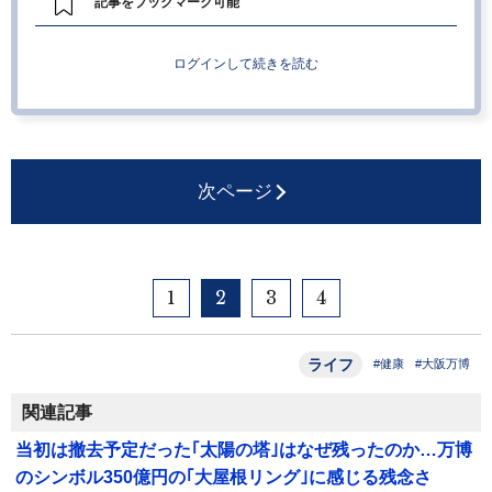
記事をブックマーク可能
ログインして続きを読む
次ページ
1
2
3
4
ライフ
#健康
#大阪万博
関連記事
当初は撤去予定だった｢太陽の塔｣はなぜ残ったのか…万博
のシンボル350億円の｢大屋根リング｣に感じる残念さ