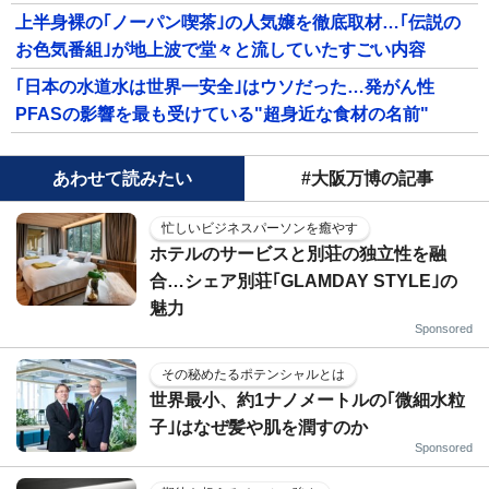
上半身裸の｢ノーパン喫茶｣の人気嬢を徹底取材…｢伝説の
お色気番組｣が地上波で堂々と流していたすごい内容
｢日本の水道水は世界一安全｣はウソだった…発がん性
PFASの影響を最も受けている"超身近な食材の名前"
あわせて読みたい
#大阪万博の記事
忙しいビジネスパーソンを癒やす
ホテルのサービスと別荘の独立性を融
合…シェア別荘｢GLAMDAY STYLE｣の
魅力
Sponsored
その秘めたるポテンシャルとは
世界最小、約1ナノメートルの｢微細水粒
子｣はなぜ髪や肌を潤すのか
Sponsored