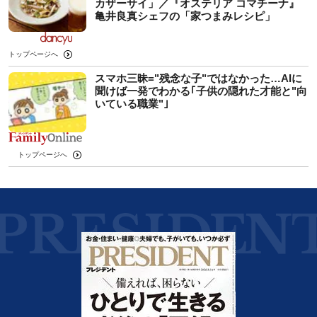
カザーサイ」／『オステリア コマチーナ』
⻲井良真シェフの「家つまみレシピ」
トップページへ
スマホ三昧="残念な子"ではなかった…AIに
聞けば一発でわかる｢子供の隠れた才能と"向
いている職業"｣
トップページへ