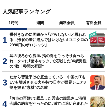
人気記事ランキング
1時間
週間
無料会員
有料会員
襟付きなのに周囲から｢だらしない｣と思われ
る…帰省の際に選んではいけない｢ユニクロの
2990円のポロシャツ｣
耳の後ろから流血､指の肉をごっそり食べら
れ…クマに｢猪木キック｣で応戦した36歳男性
の"数十秒間の死闘"
だから習近平は心底焦っている…中国のITも
EVも壊滅させる力を持つ日本が世界シェア8
割を握る"素材"の名前
｢お市の再婚｣で露呈した秀吉の腹黒さ…清須
会議の約束を守ったのに､滅亡に追い込まれた