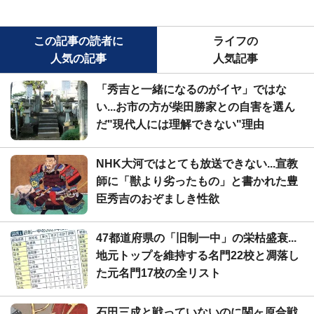
この記事の読者に
ライフの
人気の記事
人気記事
「秀吉と一緒になるのがイヤ」ではな
い...お市の方が柴田勝家との自害を選ん
だ"現代人には理解できない"理由
NHK大河ではとても放送できない...宣教
師に「獣より劣ったもの」と書かれた豊
臣秀吉のおぞましき性欲
47都道府県の「旧制一中」の栄枯盛衰...
地元トップを維持する名門22校と凋落し
た元名門17校の全リスト
石田三成と戦っていないのに関ヶ原合戦