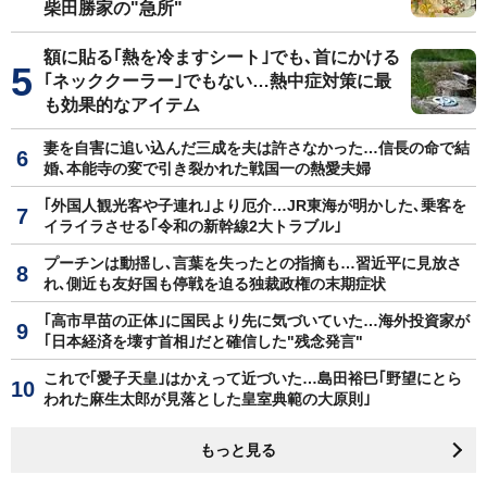
柴田勝家の"急所"
額に貼る｢熱を冷ますシート｣でも､首にかける
｢ネッククーラー｣でもない…熱中症対策に最
も効果的なアイテム
妻を自害に追い込んだ三成を夫は許さなかった…信長の命で結
婚､本能寺の変で引き裂かれた戦国一の熱愛夫婦
｢外国人観光客や子連れ｣より厄介…JR東海が明かした､乗客を
イライラさせる｢令和の新幹線2大トラブル｣
プーチンは動揺し､言葉を失ったとの指摘も…習近平に見放さ
れ､側近も友好国も停戦を迫る独裁政権の末期症状
｢高市早苗の正体｣に国民より先に気づいていた…海外投資家が
｢日本経済を壊す首相｣だと確信した"残念発言"
これで｢愛子天皇｣はかえって近づいた…島田裕巳｢野望にとら
われた麻生太郎が見落とした皇室典範の大原則｣
もっと見る