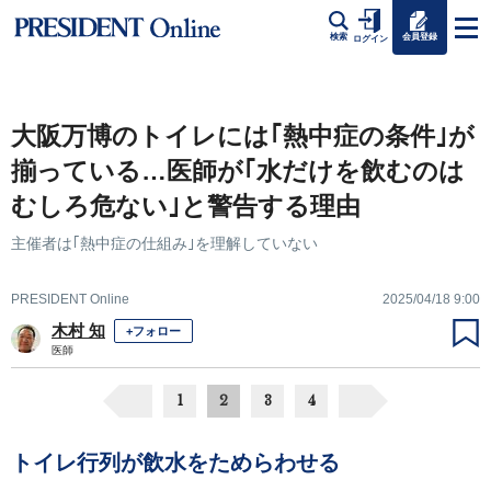
会員登録
検索
ログイン
大阪万博のトイレには｢熱中症の条件｣が
揃っている…医師が｢水だけを飲むのは
むしろ危ない｣と警告する理由
主催者は｢熱中症の仕組み｣を理解していない
PRESIDENT Online
2025/04/18 9:00
木村 知
+フォロー
医師
1
2
3
4
トイレ行列が飲水をためらわせる