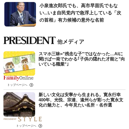
小泉進次郎氏でも、高市早苗氏でもな
い...いま自民党内で急浮上している「次
の首相」有力候補の意外な名前
スマホ三昧="残念な子"ではなかった…AIに
聞けば一発でわかる｢子供の隠れた才能と"向
いている職業"｣
トップページへ
新しい文化は安寧から生まれる。寛永行幸
400年、光悦、宗達、遠州らが彩った寛永文
化の魅力と、今年見たい名所・名作選
トップページへ