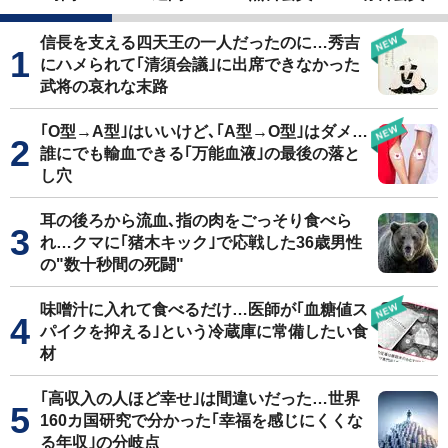
信長を支える四天王の一人だったのに…秀吉
にハメられて｢清須会議｣に出席できなかった
武将の哀れな末路
｢O型→A型｣はいいけど､｢A型→O型｣はダメ…
誰にでも輸血できる｢万能血液｣の最後の落と
し穴
耳の後ろから流血､指の肉をごっそり食べら
れ…クマに｢猪木キック｣で応戦した36歳男性
の"数十秒間の死闘"
味噌汁に入れて食べるだけ…医師が｢血糖値ス
パイクを抑える｣という冷蔵庫に常備したい食
材
｢高収入の人ほど幸せ｣は間違いだった…世界
160カ国研究で分かった｢幸福を感じにくくな
る年収｣の分岐点