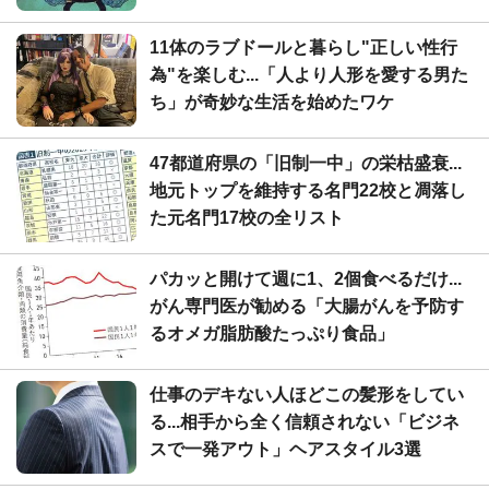
11体のラブドールと暮らし"正しい性行
為"を楽しむ...「人より人形を愛する男た
ち」が奇妙な生活を始めたワケ
47都道府県の「旧制一中」の栄枯盛衰...
地元トップを維持する名門22校と凋落し
た元名門17校の全リスト
パカッと開けて週に1、2個食べるだけ...
がん専門医が勧める「大腸がんを予防す
るオメガ脂肪酸たっぷり食品」
仕事のデキない人ほどこの髪形をしてい
る...相手から全く信頼されない「ビジネ
スで一発アウト」ヘアスタイル3選