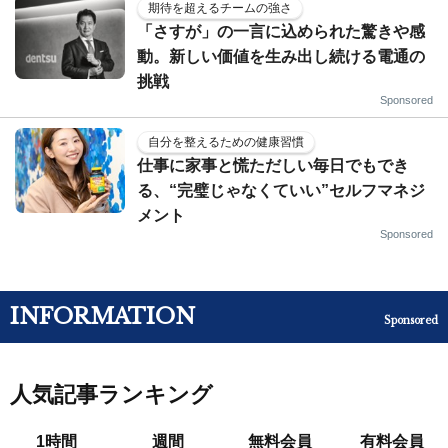
期待を超えるチームの強さ
「さすが」の一言に込められた驚きや感
動。新しい価値を生み出し続ける電通の
挑戦
Sponsored
自分を整えるための健康習慣
仕事に家事と慌ただしい毎日でもでき
る、“完璧じゃなくていい”セルフマネジ
メント
Sponsored
INFORMATION
Sponsored
人気記事ランキング
1時間
週間
無料会員
有料会員