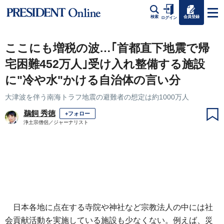
会員登録
検索
ログイン
ここにも増税の波…｢首都直下地震で帰
宅困難452万人｣受け入れ整備する施設
に"冷や水"かける自治体の言い分
大津波を伴う南海トラフ地震の避難者の想定は約1000万人
鵜飼 秀徳
+フォロー
浄土宗僧侶／ジャーナリスト
日本各地に点在する寺院や神社など宗教法人の中には社
会貢献活動を実施している施設も少なくない。例えば、災