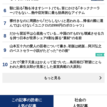
額に貼る｢熱を冷ますシート｣でも､首にかける｢ネッククーラ
ー｣でもない…熱中症対策に最も効果的なアイテム
襟付きなのに周囲から｢だらしない｣と思われる…帰省の際に選
んではいけない｢ユニクロの2990円のポロシャツ｣
だから習近平は心底焦っている…中国のITもEVも壊滅させる力
を持つ日本が世界シェア8割を握る"素材"の名前
山本五十六の愛人の芸者について書き､初版は絶版…阿川弘之
のベストセラー小説がたどった"その後"
これで｢愛子天皇｣はかえって近づいた…島田裕巳｢野望にとら
われた麻生太郎が見落とした皇室典範の大原則｣
もっと見る
この記事の読者に
社会の
人気の記事
人気記事