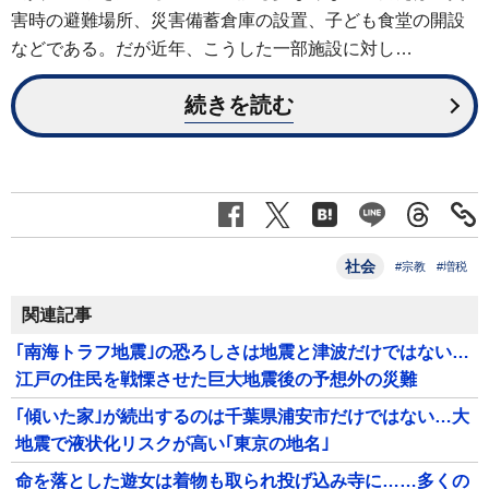
害時の避難場所、災害備蓄倉庫の設置、子ども食堂の開設
などである。だが近年、こうした一部施設に対し…
続きを読む
社会
#宗教
#増税
関連記事
｢南海トラフ地震｣の恐ろしさは地震と津波だけではない…
江戸の住民を戦慄させた巨大地震後の予想外の災難
｢傾いた家｣が続出するのは千葉県浦安市だけではない…大
地震で液状化リスクが高い｢東京の地名｣
命を落とした遊女は着物も取られ投げ込み寺に……多くの