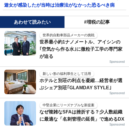
遊女が感染したが当時は治療法がなかった恐るべき病
あわせて読みたい
#増税の記事
世界的自動車部品メーカーの挑戦
世界最小約1ナノメートル、アイシンの
｢空気から作る水｣に微粒子工学の専門家
が迫る
Sponsored
新しい形の福利厚生として活用
ホテルと別荘の利点を凝縮…経営者が選
ぶシェア別荘｢GLAMDAY STYLE｣
Sponsored
中堅企業にリーズナブルな新提案
なぜ複雑なSFAは挫折する？少人数組織
に最適な「名刺管理の延長」で進めるDX
Sponsored