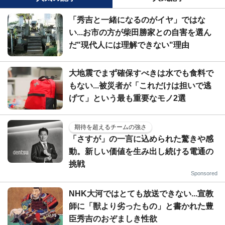
「秀吉と一緒になるのがイヤ」ではな
い...お市の方が柴田勝家との自害を選ん
だ"現代人には理解できない"理由
大地震でまず確保すべきは水でも食料で
もない...被災者が「これだけは担いで逃
げて」という最も重要なモノ2選
期待を超えるチームの強さ
「さすが」の一言に込められた驚きや感
動。新しい価値を生み出し続ける電通の
挑戦
Sponsored
NHK大河ではとても放送できない...宣教
師に「獣より劣ったもの」と書かれた豊
臣秀吉のおぞましき性欲