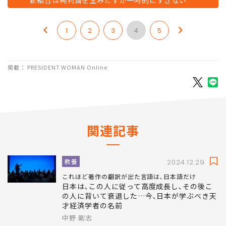
新結合は純利潤を生みだすが一時的にすぎない
1
2
3
4
5
掲載： PRESIDENT WOMAN Online
関連記事
教養
2024.12.29
これほど著作の翻訳が出た言語は､日本語だけ
日本は､この人に従って高度成長し､その後こ
の人に背いて衰退した…今､日本が学ぶべき天
才経済学者の名前
中野 剛志