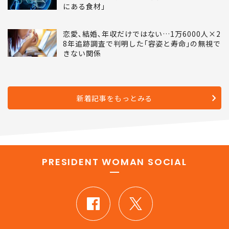
にある食材｣
恋愛､結婚､年収だけではない…1万6000人×2
8年追跡調査で判明した｢容姿と寿命｣の無視で
きない関係
新着記事をもっとみる
PRESIDENT WOMAN SOCIAL