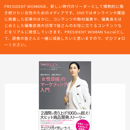
PRESIDENT WOMANは、新しい時代のリーダーとして情熱的に働
き続けたい女性のためのメディアです。SNSではオンラインや雑誌
に掲載した記事のほかに、コンテンツの取材風景や、編集長をは
じめとした編集部員の日常で皆さんのお役に立てるコンテンツな
どをリアルに発信していきます。PRESIDENT WOMAN Socialとし
て、読者の皆さんと一緒に成長したいと思いますので、ぜひフォロ
ーください。