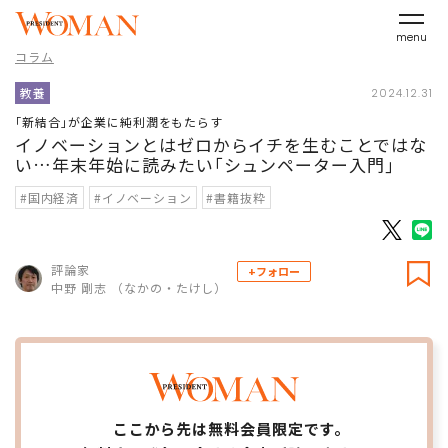
menu
コラム
教養
2024.12.31
｢新結合｣が企業に純利潤をもたらす
イノベーションとはゼロからイチを生むことではな
い…年末年始に読みたい｢シュンペーター入門｣
#国内経済
#イノベーション
#書籍抜粋
評論家
+フォロー
中野 剛志 （なかの・たけし）
ここから先は無料会員限定です。