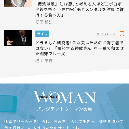
｢糖質は敵｣｢油は悪｣と考える人ほどヨボヨボ
老後を招く…専門家｢脳とメンタルを健康に維
持する食べ方｣
守田 和弘
ライフ
2026.07.31
ドラえもん研究者｢スネ夫はただのお調子者で
はない｣…｢激怒する神成さん｣を一瞬で和ませ
た謝罪フレーズ
横山 泰行
プレジデントウーマン会員
仕事でリーダーを目指し、高みを目指して生きる。情熱を持って
働き続けたい、女性のためのサイトです。