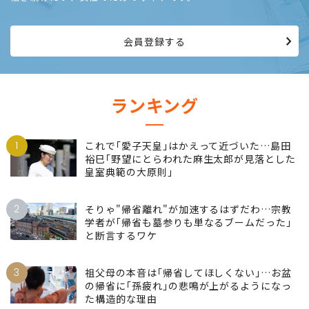
会員登録する
ランキング
1
これで｢愛子天皇｣はかえって近づいた…島田
裕巳｢野望にとらわれた麻生太郎が見落とした
皇室典範の大原則｣
2
そりゃ"帰省離れ"が加速するはずだわ…宗教
学者が｢帰省も墓参りも単なるブームだった｣
と断言するワケ
3
祖父母の本音は｢帰省してほしくない｣…お盆
の帰省に｢孫疲れ｣の悲鳴が上がるようになっ
た構造的な理由