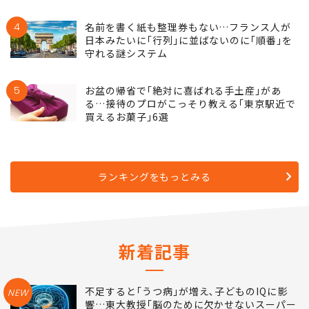
4
名前を書く紙も整理券もない…フランス人が
日本みたいに｢行列｣に並ばないのに｢順番｣を
守れる謎システム
5
お盆の帰省で｢絶対に喜ばれる手土産｣があ
る…接待のプロがこっそり教える｢東京駅近で
買えるお菓子｣6選
ランキングをもっとみる
新着記事
不足すると｢うつ病｣が増え､子どものIQに影
NEW
響…東大教授｢脳のために欠かせないスーパー