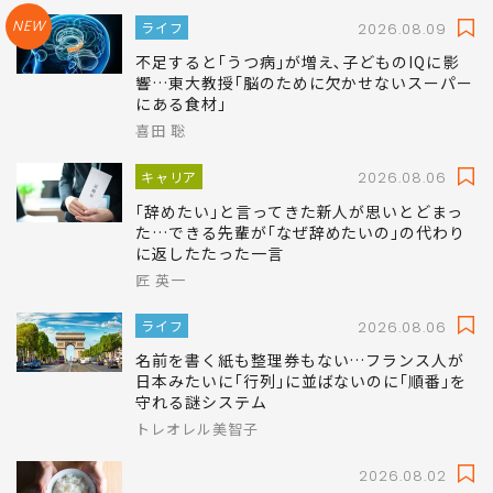
NEW
ライフ
2026.08.09
不足すると｢うつ病｣が増え､子どものIQに影
響…東大教授｢脳のために欠かせないスーパー
にある食材｣
喜田 聡
キャリア
2026.08.06
｢辞めたい｣と言ってきた新人が思いとどまっ
た…できる先輩が｢なぜ辞めたいの｣の代わり
に返したたった一言
匠 英一
ライフ
2026.08.06
名前を書く紙も整理券もない…フランス人が
日本みたいに｢行列｣に並ばないのに｢順番｣を
守れる謎システム
トレオレル美智子
2026.08.02