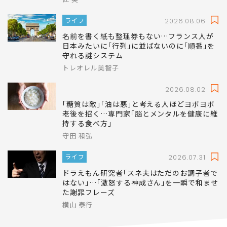
ライフ
2026.08.06
名前を書く紙も整理券もない…フランス人が
日本みたいに｢行列｣に並ばないのに｢順番｣を
守れる謎システム
トレオレル美智子
2026.08.02
｢糖質は敵｣｢油は悪｣と考える人ほどヨボヨボ
老後を招く…専門家｢脳とメンタルを健康に維
持する食べ方｣
守田 和弘
ライフ
2026.07.31
ドラえもん研究者｢スネ夫はただのお調子者で
はない｣…｢激怒する神成さん｣を一瞬で和ませ
た謝罪フレーズ
横山 泰行