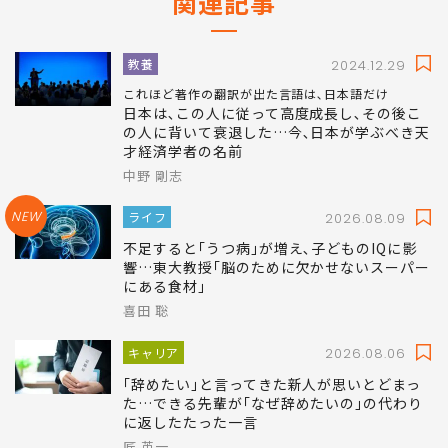
関連記事
教養
2024.12.29
これほど著作の翻訳が出た言語は､日本語だけ
日本は､この人に従って高度成長し､その後こ
の人に背いて衰退した…今､日本が学ぶべき天
才経済学者の名前
中野 剛志
NEW
ライフ
2026.08.09
不足すると｢うつ病｣が増え､子どものIQに影
響…東大教授｢脳のために欠かせないスーパー
にある食材｣
喜田 聡
キャリア
2026.08.06
｢辞めたい｣と言ってきた新人が思いとどまっ
た…できる先輩が｢なぜ辞めたいの｣の代わり
に返したたった一言
匠 英一