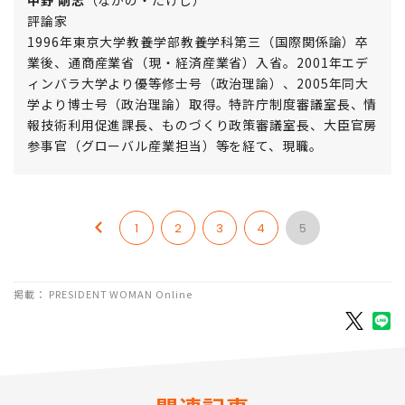
中野 剛志
（なかの・たけし）
評論家
1996年東京大学教養学部教養学科第三（国際関係論）卒
業後、通商産業省（現・経済産業省）入省。2001年エデ
ィンバラ大学より優等修士号（政治理論）、2005年同大
学より博士号（政治理論）取得。特許庁制度審議室長、情
報技術利用促進課長、ものづくり政策審議室長、大臣官房
参事官（グローバル産業担当）等を経て、現職。
1
2
3
4
5
掲載： PRESIDENT WOMAN Online