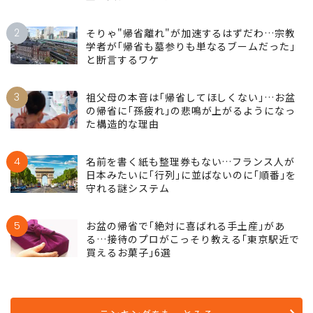
2
そりゃ"帰省離れ"が加速するはずだわ…宗教
学者が｢帰省も墓参りも単なるブームだった｣
と断言するワケ
3
祖父母の本音は｢帰省してほしくない｣…お盆
の帰省に｢孫疲れ｣の悲鳴が上がるようになっ
た構造的な理由
4
名前を書く紙も整理券もない…フランス人が
日本みたいに｢行列｣に並ばないのに｢順番｣を
守れる謎システム
5
お盆の帰省で｢絶対に喜ばれる手土産｣があ
る…接待のプロがこっそり教える｢東京駅近で
買えるお菓子｣6選