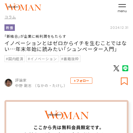
menu
コラム
教養
2024.12.31
｢新結合｣が企業に純利潤をもたらす
イノベーションとはゼロからイチを生むことではな
い…年末年始に読みたい｢シュンペーター入門｣
#国内経済
#イノベーション
#書籍抜粋
評論家
+フォロー
中野 剛志 （なかの・たけし）
ここから先は無料会員限定です。