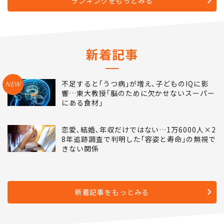
ランキングをもっとみる
新着記事
不足すると｢うつ病｣が増え､子どものIQに影
NEW
響…東大教授｢脳のために欠かせないスーパー
にある食材｣
恋愛､結婚､年収だけではない…1万6000人×2
8年追跡調査で判明した｢容姿と寿命｣の無視で
きない関係
新着記事をもっとみる