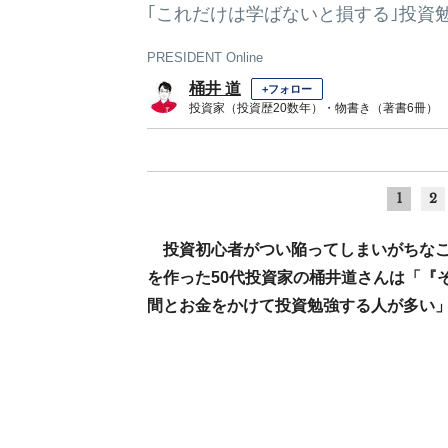
｢これだけは学ばないと損する｣投資
PRESIDENT Online
桶井 道
+フォロー
投資家（投資歴20数年）・物書き（著書6冊）
1
2
投資初心者がつい陥ってしまいがちなこ
を作った50代投資家の桶井道さんは「『
間とお金をかけて投資勉強する人が多い