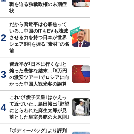
戦を迫る独裁政権の末期症
状
だから習近平は心底焦って
いる…中国のITもEVも壊滅
させる力を持つ日本が世界
シェア8割を握る"素材"の名
前
習近平が｢日本に行くな｣と
煽った悲惨な結末…｢8万円
の激安ツアー｣でロシアに向
かった中国人観光客の誤算
これで｢愛子天皇｣はかえっ
て近づいた…島田裕巳｢野望
にとらわれた麻生太郎が見
落とした皇室典範の大原則｣
｢ボディーバッグ｣より評判