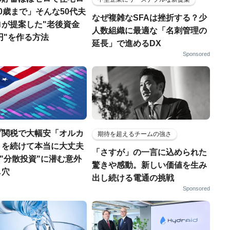
0歳まで」そんな50代夫
なぜ複雑なSFAは挫折する？少
ロが提案した"老後資金
人数組織に最適な「名刺管理の
万円"を作る方法
延長」で進めるDX
Sponsored
プ関税で大幅安「オルカ
期待を超えるチームの強さ
」を続けて本当に大丈夫
「さすが」の一言に込められた
.."分散投資"に潜む意外
驚きや感動。新しい価値を生み
し穴
出し続ける電通の挑戦
Sponsored