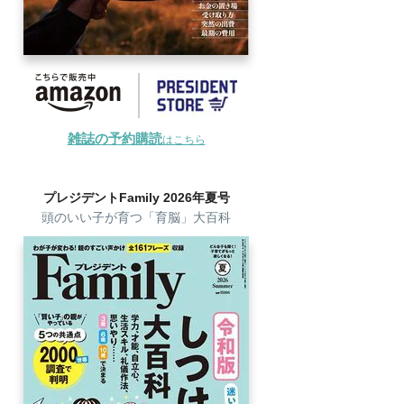
雑誌の予約購読
はこちら
プレジデントFamily 2026年夏号
頭のいい子が育つ「育脳」大百科