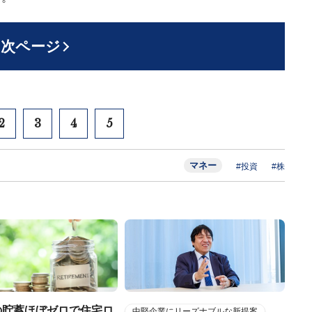
次ページ
2
3
4
5
マネー
#投資
#株
の貯蓄ほぼゼロで住宅ロ
中堅企業にリーズナブルな新提案