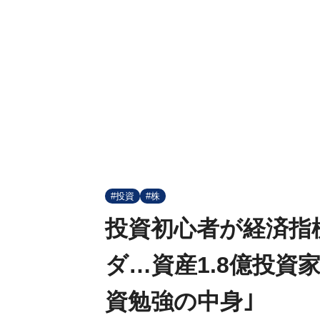
#投資
#株
投資初心者が経済指
ダ…資産1.8億投資
資勉強の中身｣