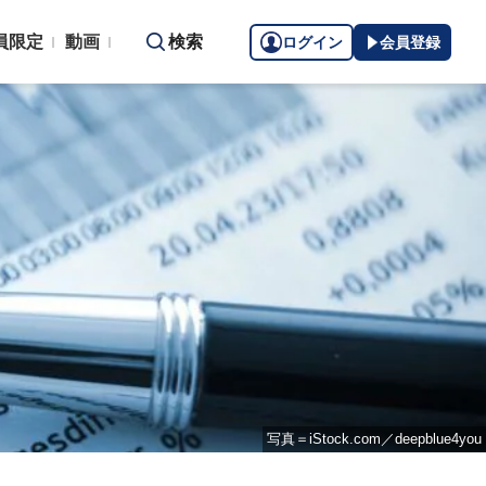
員限定
動画
検索
ログイン
会員登録
写真＝iStock.com／deepblue4you