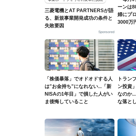
ーンは8
三菱電機とAT PARTNERSが語
婦にプ
る、新規事業開発成功の条件と
3000
失敗要因
Sponsored
「株価暴落」でオドオドする人
トラン
は"お金持ち"になれない...「新
ン投資
NISAの1年目」で損した人がい
なのか.
ま後悔していること
な落と