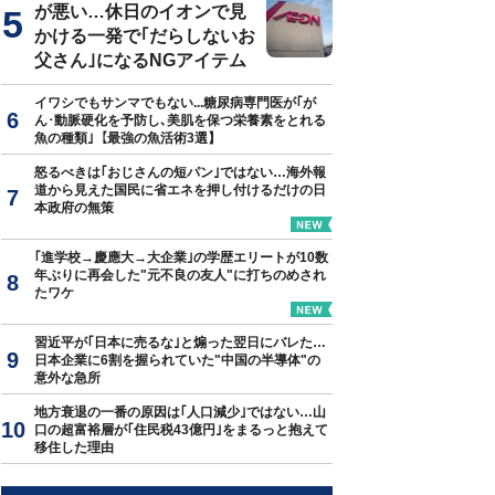
が悪い…休日のイオンで見
かける一発で｢だらしないお
父さん｣になるNGアイテム
イワシでもサンマでもない...糖尿病専門医が｢が
ん･動脈硬化を予防し､美肌を保つ栄養素をとれる
魚の種類｣【最強の魚活術3選】
怒るべきは｢おじさんの短パン｣ではない…海外報
道から見えた国民に省エネを押し付けるだけの日
本政府の無策
｢進学校→慶應大→大企業｣の学歴エリートが10数
年ぶりに再会した"元不良の友人"に打ちのめされ
たワケ
習近平が｢日本に売るな｣と煽った翌日にバレた…
日本企業に6割を握られていた"中国の半導体"の
意外な急所
地方衰退の一番の原因は｢人口減少｣ではない…山
口の超富裕層が｢住民税43億円｣をまるっと抱えて
移住した理由