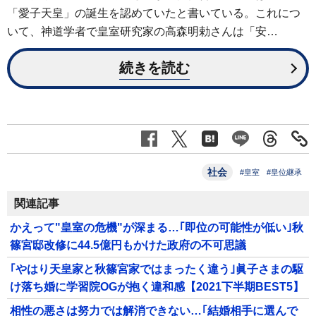
「愛子天皇」の誕生を認めていたと書いている。これにつ
いて、神道学者で皇室研究家の高森明勅さんは「安…
続きを読む
社会
#皇室
#皇位継承
関連記事
かえって"皇室の危機"が深まる…｢即位の可能性が低い｣秋
篠宮邸改修に44.5億円もかけた政府の不可思議
｢やはり天皇家と秋篠宮家ではまったく違う｣眞子さまの駆
け落ち婚に学習院OGが抱く違和感【2021下半期BEST5】
相性の悪さは努力では解消できない…｢結婚相手に選んで