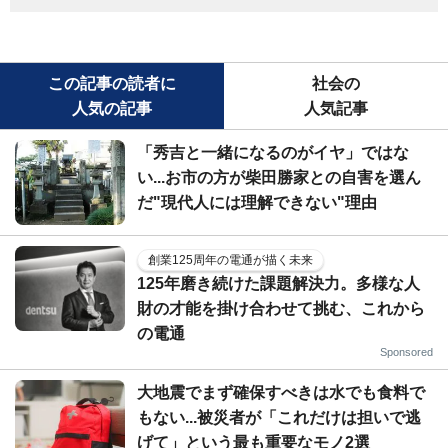
この記事の読者に
社会の
人気の記事
人気記事
「秀吉と一緒になるのがイヤ」ではな
い...お市の方が柴田勝家との自害を選ん
だ"現代人には理解できない"理由
創業125周年の電通が描く未来
125年磨き続けた課題解決力。多様な人
財の才能を掛け合わせて挑む、これから
の電通
Sponsored
大地震でまず確保すべきは水でも食料で
もない...被災者が「これだけは担いで逃
げて」という最も重要なモノ2選