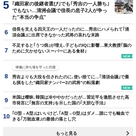
｢織田家の後継者選び｣でも｢秀吉の一人勝ち｣
でもない…清洲会議で信長の息子2人が争っ
た"本当の争点"
信長を支える四天王の一人だったのに…秀吉にハメられて｢清
須会議｣に出席できなかった武将の哀れな末路
不足すると｢うつ病｣が増え､子どものIQに影響…東大教授｢脳の
ために欠かせないスーパーにある食材｣
律儀に持ち場を守った代償
秀吉よりも大役を任されたのに､使い捨てに…｢清須会議｣で最
も損をした"織田家ナンバー2の武将"の転落劇
米国は曖昧､韓国は冷ややかだったが…習近平を激怒させた高
市発言に｢無言の支持｣を示した国の｢大胆な手法｣
｢O型→A型｣はいいけど､｢A型→O型｣はダメ…誰にでも輸血で
きる｢万能血液｣の最後の落とし穴
もっと見る