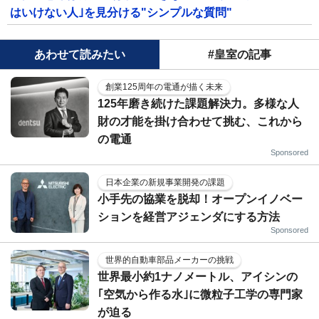
はいけない人｣を見分ける"シンプルな質問"
あわせて読みたい
#皇室の記事
創業125周年の電通が描く未来
125年磨き続けた課題解決力。多様な人
財の才能を掛け合わせて挑む、これから
の電通
Sponsored
日本企業の新規事業開発の課題
小手先の協業を脱却！オープンイノベー
ションを経営アジェンダにする方法
Sponsored
世界的自動車部品メーカーの挑戦
世界最小約1ナノメートル、アイシンの
｢空気から作る水｣に微粒子工学の専門家
が迫る