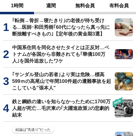
1時間
週間
無料会員
有料会員
｢転倒→骨折→寝たきり｣の老後が待ち受け
る…医師･和田秀樹｢60代になったら真っ先に
断捨離すべきもの｣【定年後の黄金期3選】
中国系住民を同化させたタイとは正反対…ベ
トナムが各国から非難されても｢華僑100万
人｣を国外追放したワケ
｢サンダル登山の若者｣より実は危険…標高
599ｍの高尾山で年間100件超の遭難事故を起
こしている"張本人"
鉄と鋼鉄の違いを知らなかったために1700万
人超が死亡…毛沢東の｢大躍進政策｣の悲劇的
結末
結論は"先送り"だった