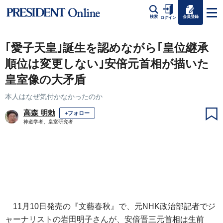
会員登録
検索
ログイン
｢愛子天皇｣誕生を認めながら｢皇位継承
順位は変更しない｣安倍元首相が描いた
皇室像の大矛盾
本人はなぜ気付かなかったのか
高森 明勅
+フォロー
神道学者、皇室研究者
11月10日発売の『文藝春秋』で、元NHK政治部記者でジ
ャーナリストの岩田明子さんが、安倍晋三元首相は生前