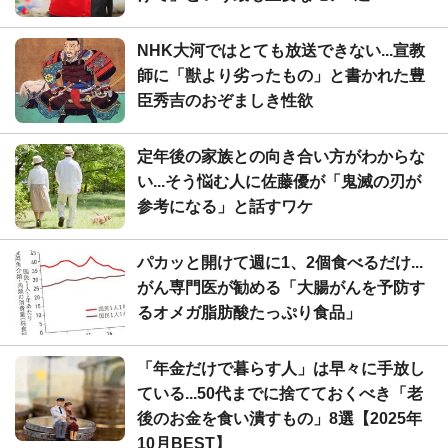
NHK大河ではとても放送できない...宣教
師に「獣より劣ったもの」と書かれた豊
臣秀吉のおぞましき性欲
定年後の家族との向き合い方がわからな
い...そう悩む人に佐藤優が「鬼滅の刃が
参考になる」と話すワケ
パカッと開けて週に1、2個食べるだけ...
がん専門医が勧める「大腸がんを予防す
るオメガ脂肪酸たっぷり食品」
「年金だけで暮らす人」は早々に手放し
ている...50代までに捨てておくべき「老
後のお金を食い潰すもの」8選【2025年
10月BEST】