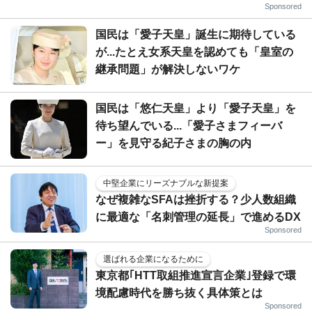
Sponsored
国民は「愛子天皇」誕生に期待している
が...たとえ女系天皇を認めても「皇室の
継承問題」が解決しないワケ
国民は「悠仁天皇」より「愛子天皇」を
待ち望んでいる...「愛子さまフィーバ
ー」を見守る紀子さまの胸の内
中堅企業にリーズナブルな新提案
なぜ複雑なSFAは挫折する？少人数組織
に最適な「名刺管理の延長」で進めるDX
Sponsored
選ばれる企業になるために
東京都｢HTT取組推進宣言企業｣登録で環
境配慮時代を勝ち抜く具体策とは
Sponsored