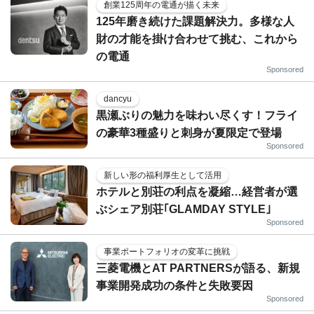
創業125周年の電通が描く未来
125年磨き続けた課題解決力。多様な人
財の才能を掛け合わせて挑む、これから
の電通
Sponsored
dancyu
黒瀬ぶりの魅力を味わい尽くす！フライ
の豪華3種盛りと刺身が夏限定で登場
Sponsored
新しい形の福利厚生として活用
ホテルと別荘の利点を凝縮…経営者が選
ぶシェア別荘｢GLAMDAY STYLE｣
Sponsored
事業ポートフォリオの変革に挑戦
三菱電機とAT PARTNERSが語る、新規
事業開発成功の条件と失敗要因
Sponsored