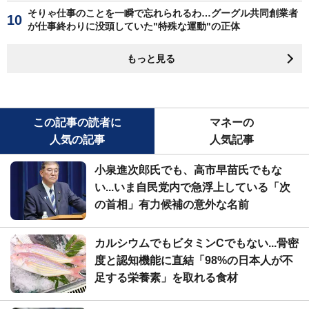
そりゃ仕事のことを一瞬で忘れられるわ…グーグル共同創業者
が仕事終わりに没頭していた"特殊な運動"の正体
もっと見る
この記事の読者に
マネーの
人気の記事
人気記事
小泉進次郎氏でも、高市早苗氏でもな
い...いま自民党内で急浮上している「次
の首相」有力候補の意外な名前
カルシウムでもビタミンCでもない...骨密
度と認知機能に直結「98%の日本人が不
足する栄養素」を取れる食材