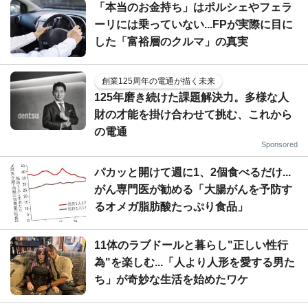
「本当のお金持ち」はポルシェやフェラ
ーリには乗っていない...FPが実際に目に
した「富裕層のクルマ」の真実
創業125周年の電通が描く未来
125年磨き続けた課題解決力。多様な人
財の才能を掛け合わせて挑む、これから
の電通
Sponsored
パカッと開けて週に1、2個食べるだけ...
がん専門医が勧める「大腸がんを予防す
るオメガ脂肪酸たっぷり食品」
11体のラブドールと暮らし"正しい性行
為"を楽しむ...「人より人形を愛する男た
ち」が奇妙な生活を始めたワケ