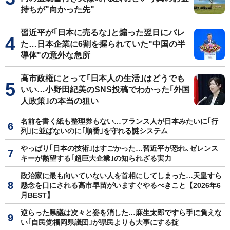
持ちが"向かった先"
習近平が｢日本に売るな｣と煽った翌日にバレ
た…日本企業に6割を握られていた"中国の半
導体"の意外な急所
高市政権にとって｢日本人の生活｣はどうでも
いい…小野田紀美のSNS投稿でわかった｢外国
人政策｣の本当の狙い
名前を書く紙も整理券もない…フランス人が日本みたいに｢行
列｣に並ばないのに｢順番｣を守れる謎システム
やっぱり｢日本の技術｣はすごかった…習近平が恐れ､ゼレンス
キーが熱望する｢超巨大企業｣の知られざる実力
政治家に最も向いていない人を首相にしてしまった…天皇すら
懸念を口にされる高市早苗がいますぐやるべきこと【2026年6
月BEST】
逆らった県議は次々と姿を消した…麻生太郎ですら手に負えな
い｢自民党福岡県議団｣が県民よりも大事にする掟