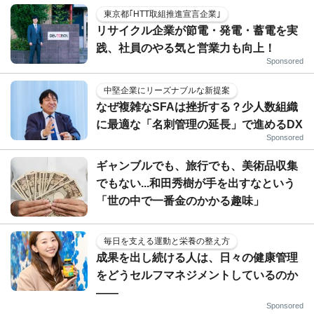
東京都｢HTT取組推進宣言企業｣
リサイクル企業が節電・発電・蓄電を実
践、社員のやる気と営業力も向上！
Sponsored
中堅企業にリーズナブルな新提案
なぜ複雑なSFAは挫折する？少人数組織
に最適な「名刺管理の延長」で進めるDX
Sponsored
ギャンブルでも、旅行でも、美術品収集
でもない...和田秀樹が手を出すなという
「世の中で一番金のかかる趣味」
毎日を支える運動と栄養の整え方
成果を出し続ける人は、日々の健康管理
をどうセルフマネジメントしているのか
——
Sponsored