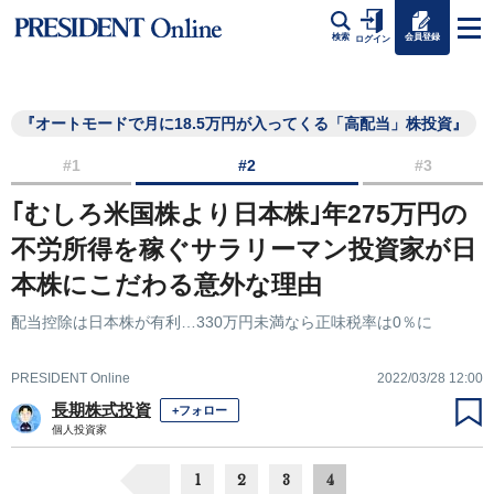
会員登録
検索
ログイン
『オートモードで月に18.5万円が入ってくる「高配当」株投資』
#1
#2
#3
｢むしろ米国株より日本株｣年275万円の
不労所得を稼ぐサラリーマン投資家が日
本株にこだわる意外な理由
配当控除は日本株が有利…330万円未満なら正味税率は0％に
PRESIDENT Online
2022/03/28 12:00
長期株式投資
+フォロー
個人投資家
1
2
3
4