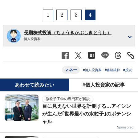
1
2
3
4
長期株式投資（ちょうきかぶしきとうし）
個人投資家
マネー
#個人投資家
#書籍抜粋
#投資
あわせて読みたい
#個人投資家の記事
微粒子工学の専門家が解説
目に見えない世界を計測する…アイシン
が生んだ｢世界最小の水粒子｣のポテンシ
ャル
Sponsored