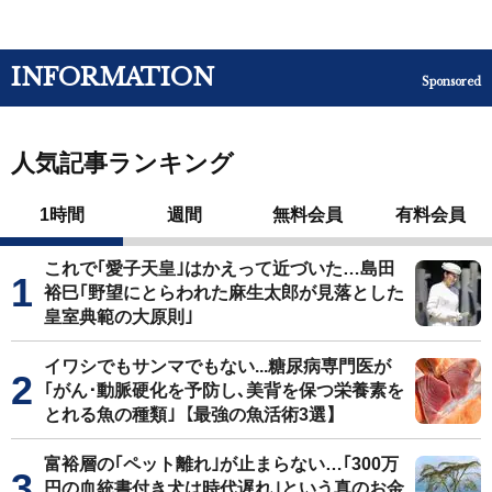
INFORMATION
Sponsored
人気記事ランキング
1時間
週間
無料会員
有料会員
これで｢愛子天皇｣はかえって近づいた…島田
裕巳｢野望にとらわれた麻生太郎が見落とした
皇室典範の大原則｣
イワシでもサンマでもない...糖尿病専門医が
｢がん･動脈硬化を予防し､美背を保つ栄養素を
とれる魚の種類｣【最強の魚活術3選】
富裕層の｢ペット離れ｣が止まらない…｢300万
円の血統書付き犬は時代遅れ｣という真のお金