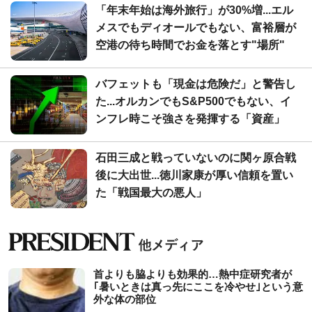
「年末年始は海外旅行」が30%増...エル
メスでもディオールでもない、富裕層が
空港の待ち時間でお金を落とす"場所"
バフェットも「現金は危険だ」と警告し
た...オルカンでもS&P500でもない、イ
ンフレ時こそ強さを発揮する「資産」
石田三成と戦っていないのに関ヶ原合戦
後に大出世...徳川家康が厚い信頼を置い
た「戦国最大の悪人」
首よりも脇よりも効果的…熱中症研究者が
｢暑いときは真っ先にここを冷やせ｣という意
外な体の部位