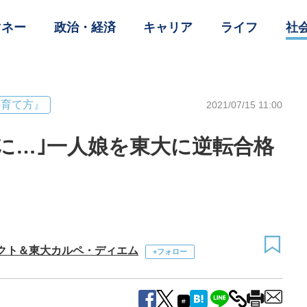
マネー
政治・経済
キャリア
ライフ
社
の育て方』
2021/07/15 11:00
に…｣一人娘を東大に逆転合格
クト＆東大カルペ・ディエム
+フォロー
#