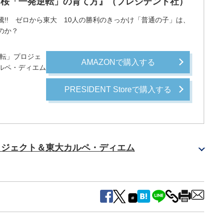
ン桜「一発逆転」の育て方』（プレジデント社）
騰!! ゼロから東大 10人の勝利のきっかけ「普通の子」は、
のか？
転」プロジェ
AMAZONで購入する
ルペ・ディエム
PRESIDENT Storeで購入する
ロジェクト＆東大カルペ・ディエム
#