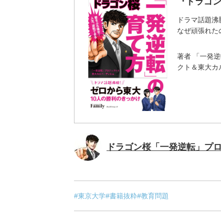
『ドラゴ
ドラマ話題沸
なぜ頑張れた
著者
「一発逆
クト＆東大カ
ドラゴン桜「一発逆転」プ
#東京大学
#書籍抜粋
#教育問題