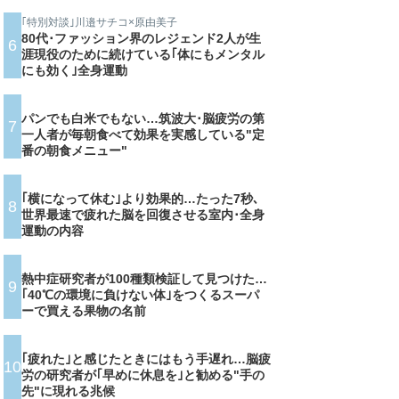
｢特別対談｣川邉サチコ×原由美子
80代･ファッション界のレジェンド2人が生
6
涯現役のために続けている｢体にもメンタル
にも効く｣全身運動
パンでも白米でもない…筑波大･脳疲労の第
7
一人者が毎朝食べて効果を実感している"定
番の朝食メニュー"
｢横になって休む｣より効果的…たった7秒､
8
世界最速で疲れた脳を回復させる室内･全身
運動の内容
熱中症研究者が100種類検証して見つけた…
9
｢40℃の環境に負けない体｣をつくるスーパ
ーで買える果物の名前
｢疲れた｣と感じたときにはもう手遅れ…脳疲
10
労の研究者が｢早めに休息を｣と勧める"手の
先"に現れる兆候