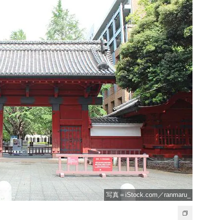
写真＝iStock.com／ranmaru_