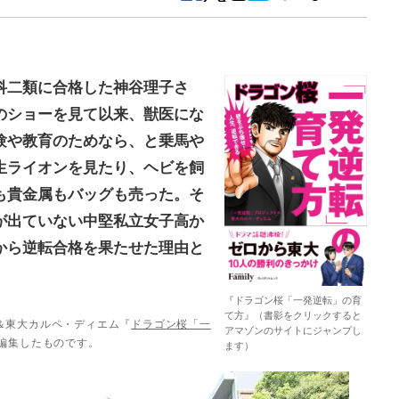
科二類に合格した神谷理子さ
のショーを見て以来、獣医にな
験や教育のためなら、と乗馬や
生ライオンを見たり、ヘビを飼
も貴金属もバッグも売った。そ
が出ていない中堅私立女子高か
から逆転合格を果たせた理由と
『ドラゴン桜「一発逆転」の育
て方』（書影をクリックすると
＆東大カルペ・ディエム『
ドラゴン桜「一
アマゾンのサイトにジャンプし
編集したものです。
ます）