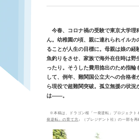
今春、コロナ禍の受験で東京大学理
ん。幼稚園の頃、親に連れられイルカ
ることが人生の目標に。母親は娘の経
魚釣りをさせ、家族で海外在住時は野
ったり。そうした費用捻出のため指輪
して、例年、難関国公立大への合格者
ら現役で超難関突破。孤立無援の状況
は――。
※本稿は、ドラゴン桜「一発逆転」プロジェクト
発逆転」の育て方
』（プレジデント社）の一部を再