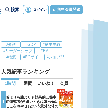
会
検索
無料会員登録
ログイン
#介護
#GDP
#民主主義
#リーダーシップ
#EV
#物流
#ECサイト
#ジョブ型
人気記事ランキング
1時間
週間
いいね！
会員
NEW
首よりも脇よりも効果的…熱中
1
症研究者が｢暑いときは真っ先に
ここを冷やせ｣という意外な体の