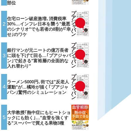
部位
住宅ローン破産激増､消費税率
2
30%…インフレ日本を襲う"最悪
のシナリオ"でも若者の8割が｢幸
せ｣のワケ
銀行マンが元ニートの億万長者
3
に頭を下げて回る…｢プアジャパ
ン｣で起きる"富裕層の全面的な
入れ替わり"
ラーメン5000円､街では"反老人
4
運動"が…橘玲が描く｢プアジャ
パン｣驚愕のシミュレーション
大学教授｢熱中症にもヒートショ
5
ックにも効く｣…"血管を強くす
る"スーパーで買える果物3種