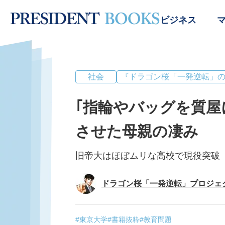
ビジネス
社会
『ドラゴン桜「一発逆転」
｢指輪やバッグを質屋
させた母親の凄み
旧帝大はほぼムリな高校で現役突破
ドラゴン桜「一発逆転」プロジェ
#東京大学
#書籍抜粋
#教育問題