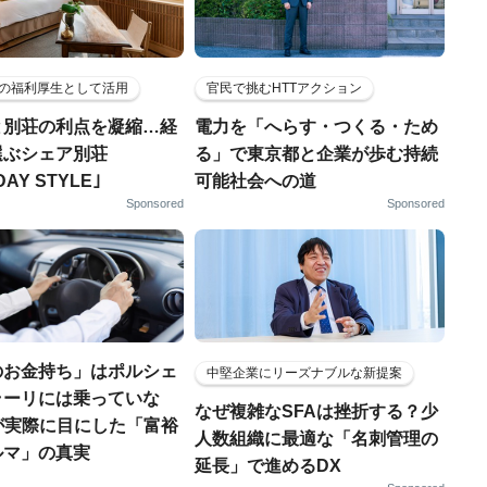
の福利厚生として活用
官民で挑むHTTアクション
と別荘の利点を凝縮…経
電力を「へらす・つくる・ため
選ぶシェア別荘
る」で東京都と企業が歩む持続
DAY STYLE｣
可能社会への道
Sponsored
Sponsored
のお金持ち」はポルシェ
中堅企業にリーズナブルな新提案
ラーリには乗っていな
なぜ複雑なSFAは挫折する？少
FPが実際に目にした「富裕
人数組織に最適な「名刺管理の
ルマ」の真実
延長」で進めるDX