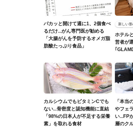
パカッと開けて週に1、2個食べ
新しい形
るだけ...がん専門医が勧める
ホテル
「大腸がんを予防するオメガ脂
営者が
肪酸たっぷり食品」
｢GLAM
カルシウムでもビタミンCでも
「本当
ない...骨密度と認知機能に直結
やフェ
「98%の日本人が不足する栄養
い...
素」を取れる食材
層のク