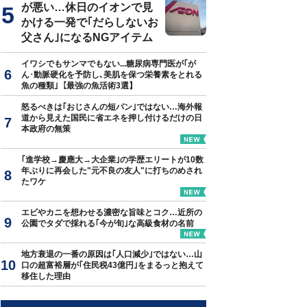
が悪い…休日のイオンで見
かける一発で｢だらしないお
父さん｣になるNGアイテム
イワシでもサンマでもない...糖尿病専門医が｢が
ん･動脈硬化を予防し､美肌を保つ栄養素をとれる
魚の種類｣【最強の魚活術3選】
怒るべきは｢おじさんの短パン｣ではない…海外報
道から見えた国民に省エネを押し付けるだけの日
本政府の無策
｢進学校→慶應大→大企業｣の学歴エリートが10数
年ぶりに再会した"元不良の友人"に打ちのめされ
たワケ
エビやカニを想わせる濃密な旨味とコク…近所の
公園でタダで採れる｢今が旬｣な高級食材の名前
地方衰退の一番の原因は｢人口減少｣ではない…山
口の超富裕層が｢住民税43億円｣をまるっと抱えて
移住した理由