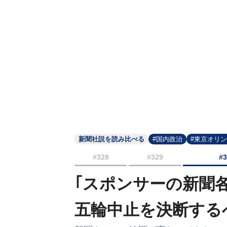
新聞社説を読み比べる
#国内政治
#東京オリ
#328
#329
#
｢スポンサーの新聞
五輪中止を決断する