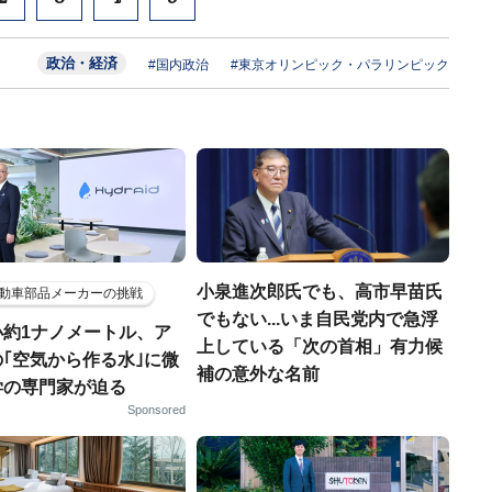
政治・経済
#国内政治
#東京オリンピック・パラリンピック
小泉進次郎氏でも、高市早苗氏
動車部品メーカーの挑戦
でもない...いま自民党内で急浮
小約1ナノメートル、ア
上している「次の首相」有力候
｢空気から作る水｣に微
補の意外な名前
学の専門家が迫る
Sponsored