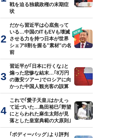
戦を迫る独裁政権の末期症
状
だから習近平は心底焦って
いる…中国のITもEVも壊滅
させる力を持つ日本が世界
シェア8割を握る"素材"の名
前
習近平が｢日本に行くな｣と
煽った悲惨な結末…｢8万円
の激安ツアー｣でロシアに向
かった中国人観光客の誤算
これで｢愛子天皇｣はかえっ
て近づいた…島田裕巳｢野望
にとらわれた麻生太郎が見
落とした皇室典範の大原則｣
｢ボディーバッグ｣より評判