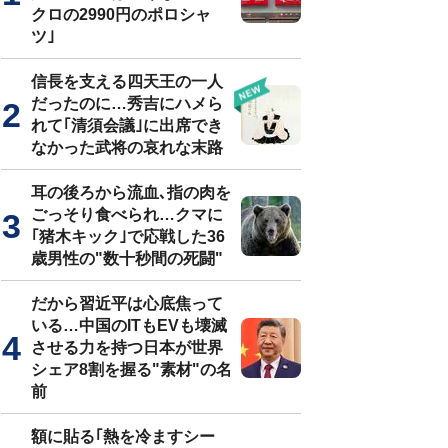
クロの2990円のポロシャ
ツ｣
信長を支える四天王の一人
だったのに…秀吉にハメら
れて｢清須会議｣に出席でき
なかった武将の哀れな末路
耳の後ろから流血､指の肉を
ごっそり食べられ…クマに
｢猪木キック｣で応戦した36
歳男性の"数十秒間の死闘"
だから習近平は心底焦って
いる…中国のITもEVも壊滅
させる力を持つ日本が世界
シェア8割を握る"素材"の名
前
額に貼る｢熱を冷ますシー