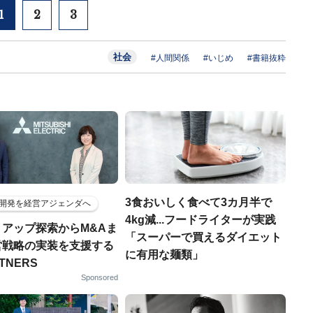
1
2
3
社会
#人間関係
#いじめ
#書籍抜粋
3食おいしく食べて3カ月半で
開発を経営アジェンダへ
4kg減...フードライターが実践
トアップ探索からM&Aま
「スーパーで買えるダイエット
営戦略の実装を支援する
に有用な麺類」
RTNERS
Sponsored