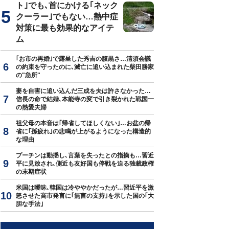
ト｣でも､首にかける｢ネック
クーラー｣でもない…熱中症
対策に最も効果的なアイテ
ム
｢お市の再婚｣で露呈した秀吉の腹黒さ…清須会議
の約束を守ったのに､滅亡に追い込まれた柴田勝家
の"急所"
妻を自害に追い込んだ三成を夫は許さなかった…
信長の命で結婚､本能寺の変で引き裂かれた戦国一
の熱愛夫婦
祖父母の本音は｢帰省してほしくない｣…お盆の帰
省に｢孫疲れ｣の悲鳴が上がるようになった構造的
な理由
プーチンは動揺し､言葉を失ったとの指摘も…習近
平に見放され､側近も友好国も停戦を迫る独裁政権
の末期症状
米国は曖昧､韓国は冷ややかだったが…習近平を激
怒させた高市発言に｢無言の支持｣を示した国の｢大
胆な手法｣