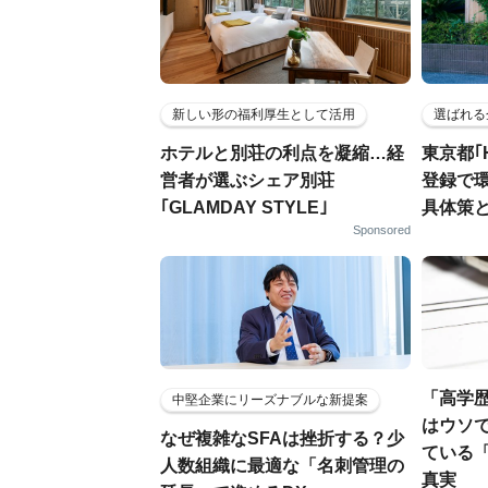
新しい形の福利厚生として活用
選ばれる
ホテルと別荘の利点を凝縮…経
東京都｢
営者が選ぶシェア別荘
登録で
｢GLAMDAY STYLE｣
具体策
Sponsored
「高学
中堅企業にリーズナブルな新提案
はウソで
なぜ複雑なSFAは挫折する？少
ている
人数組織に最適な「名刺管理の
真実