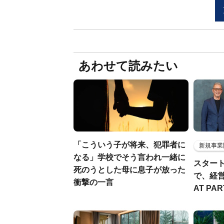
あわせて読みたい
「こういう子が将来、犯罪者に
新規事業
なる」学校でそう言われ一緒に
スター
死のうとした母に息子が放った
で、経
衝撃の一言
AT PA