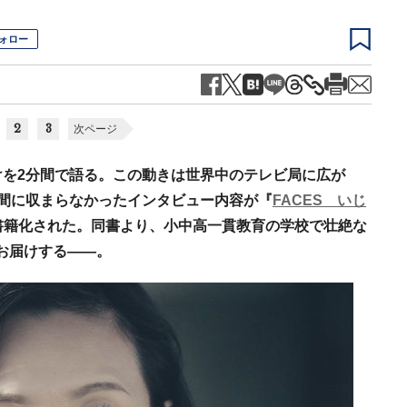
フォロー
2
3
次ページ
を2分間で語る。この動きは世界中のテレビ局に広が
間に収まらなかったインタビュー内容が『
FACES いじ
て書籍化された。同書より、小中高一貫教育の学校で壮絶な
をお届けする――。