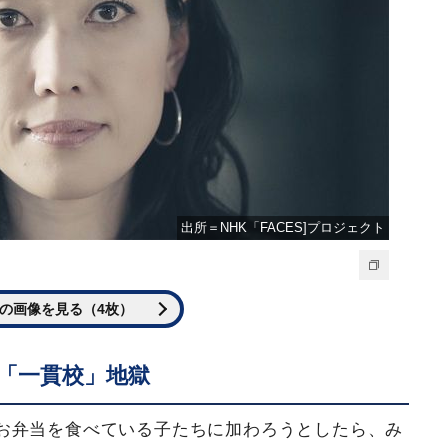
出所＝NHK「FACES]プロジェクト
の画像を見る（4枚）
「一貫校」地獄
お弁当を食べている子たちに加わろうとしたら、み