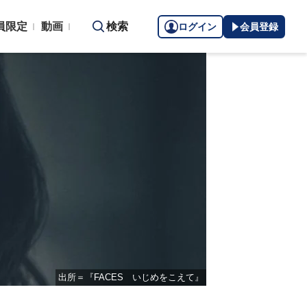
員限定
動画
検索
ログイン
会員登録
出所＝『FACES いじめをこえて』