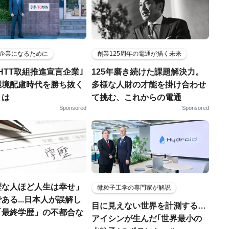
企業になるために
創業125周年の電通が描く未来
HTT取組推進宣言企業｣
125年磨き続けた課題解決力。
環境配慮時代を勝ち抜く
多様な人財の才能を掛け合わせ
とは
て挑む、これからの電通
Sponsored
Sponsored
歴な人ほど人生は幸せ」
微粒子工学の専門家が解説
ある...日本人が誤解し
目に見えない世界を計測する…
「最終学歴」の不都合な
アイシンが生んだ｢世界最小の