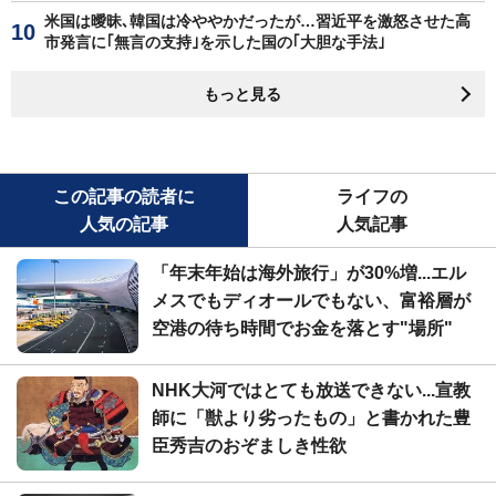
米国は曖昧､韓国は冷ややかだったが…習近平を激怒させた高
市発言に｢無言の支持｣を示した国の｢大胆な手法｣
もっと見る
この記事の読者に
ライフの
人気の記事
人気記事
「年末年始は海外旅行」が30%増...エル
メスでもディオールでもない、富裕層が
空港の待ち時間でお金を落とす"場所"
NHK大河ではとても放送できない...宣教
師に「獣より劣ったもの」と書かれた豊
臣秀吉のおぞましき性欲