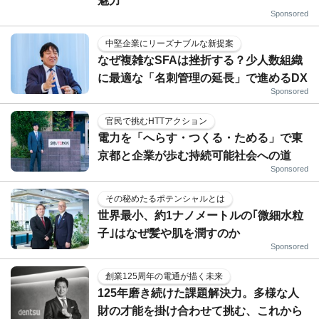
魅力
Sponsored
中堅企業にリーズナブルな新提案
なぜ複雑なSFAは挫折する？少人数組織
に最適な「名刺管理の延長」で進めるDX
Sponsored
官民で挑むHTTアクション
電力を「へらす・つくる・ためる」で東
京都と企業が歩む持続可能社会への道
Sponsored
その秘めたるポテンシャルとは
世界最小、約1ナノメートルの｢微細水粒
子｣はなぜ髪や肌を潤すのか
Sponsored
創業125周年の電通が描く未来
125年磨き続けた課題解決力。多様な人
財の才能を掛け合わせて挑む、これから