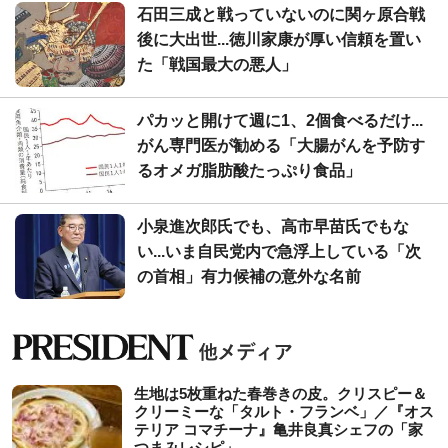
石田三成と戦っていないのに関ヶ原合戦
後に大出世...徳川家康が厚い信頼を置い
た「戦国最大の悪人」
パカッと開けて週に1、2個食べるだけ...
がん専門医が勧める「大腸がんを予防す
るオメガ脂肪酸たっぷり食品」
小泉進次郎氏でも、高市早苗氏でもな
い...いま自民党内で急浮上している「次
の首相」有力候補の意外な名前
生地は5枚重ねた春巻きの皮。クリスピー＆
クリーミーな「タルト・フランベ」／『オス
テリア コマチーナ』亀井良真シェフの「家
つまみレシピ」