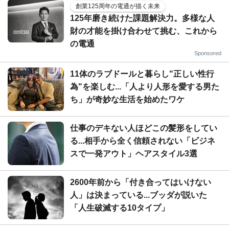
創業125周年の電通が描く未来
125年磨き続けた課題解決力。多様な人
財の才能を掛け合わせて挑む、これから
の電通
Sponsored
11体のラブドールと暮らし"正しい性行
為"を楽しむ...「人より人形を愛する男た
ち」が奇妙な生活を始めたワケ
仕事のデキない人ほどこの髪形をしてい
る...相手から全く信頼されない「ビジネ
スで一発アウト」ヘアスタイル3選
2600年前から「付き合ってはいけない
人」は決まっている...ブッダが説いた
「人生破滅する10タイプ」