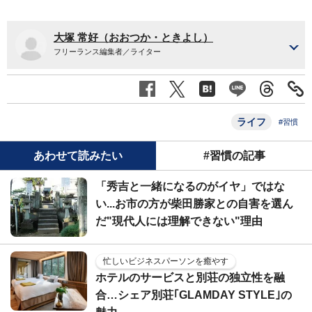
大塚 常好（おおつか・ときよし）
フリーランス編集者／ライター
ライフ
#習慣
あわせて読みたい
#習慣の記事
「秀吉と一緒になるのがイヤ」ではな
い...お市の方が柴田勝家との自害を選ん
だ"現代人には理解できない"理由
忙しいビジネスパーソンを癒やす
ホテルのサービスと別荘の独立性を融
合…シェア別荘｢GLAMDAY STYLE｣の