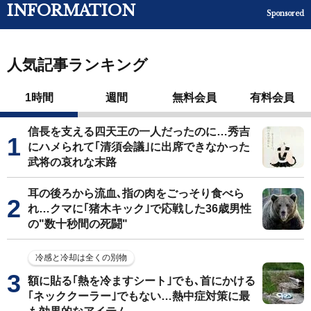
INFORMATION
Sponsored
人気記事ランキング
1時間
週間
無料会員
有料会員
信長を支える四天王の一人だったのに…秀吉
にハメられて｢清須会議｣に出席できなかった
武将の哀れな末路
耳の後ろから流血､指の肉をごっそり食べら
れ…クマに｢猪木キック｣で応戦した36歳男性
の"数十秒間の死闘"
冷感と冷却は全くの別物
額に貼る｢熱を冷ますシート｣でも､首にかける
｢ネッククーラー｣でもない…熱中症対策に最