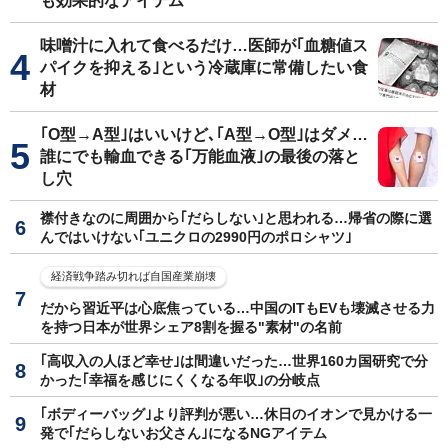
も効果的なアイテム
味噌汁に入れて食べるだけ…医師が｢血糖値ス
パイクを抑える｣という冷蔵庫に常備したい食
材
｢O型→A型｣はいいけど､｢A型→O型｣はダメ…
誰にでも輸血できる｢万能血液｣の最後の落と
し穴
襟付きなのに周囲から｢だらしない｣と思われる…帰省の際に選
んではいけない｢ユニクロの2990円のポロシャツ｣
経済戦争踏み切れば自国産業崩壊
だから習近平は心底焦っている…中国のITもEVも壊滅させる力
を持つ日本が世界シェア8割を握る"素材"の名前
｢高収入の人ほど幸せ｣は間違いだった…世界160カ国研究で分
かった｢幸福を感じにくくなる年収｣の分岐点
｢ボディーバッグ｣より評判が悪い…休日のイオンで見かける一
発で｢だらしないお父さん｣になるNGアイテム