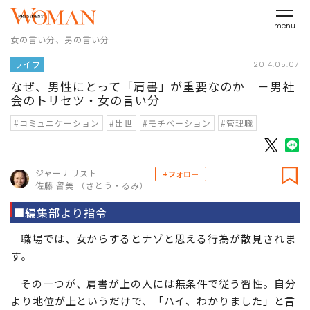
menu
女の言い分、男の言い分
ライフ
2014.05.07
なぜ、男性にとって「肩書」が重要なのか －男社
会のトリセツ・女の言い分
#コミュニケーション
#出世
#モチベーション
#管理職
ジャーナリスト
+フォロー
佐藤 留美 （さとう・るみ）
■編集部より指令
職場では、女からするとナゾと思える行為が散見されま
す。
その一つが、肩書が上の人には無条件で従う習性。自分
より地位が上というだけで、「ハイ、わかりました」と言