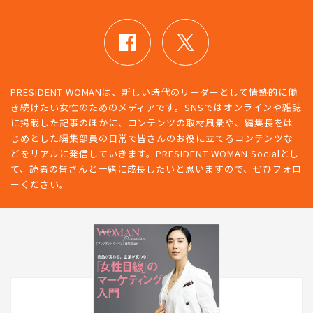
PRESIDENT WOMANは、新しい時代のリーダーとして情熱的に働
き続けたい女性のためのメディアです。SNSではオンラインや雑誌
に掲載した記事のほかに、コンテンツの取材風景や、編集長をは
じめとした編集部員の日常で皆さんのお役に立てるコンテンツな
どをリアルに発信していきます。PRESIDENT WOMAN Socialとし
て、読者の皆さんと一緒に成長したいと思いますので、ぜひフォロ
ーください。