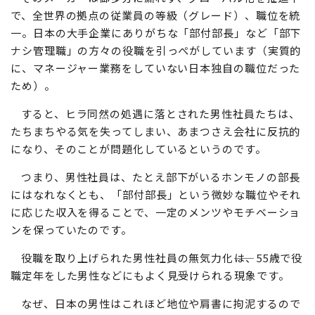
で、全世界の拠点の従業員の等級（グレード）、職位を統
一。日本の大手企業にありがちな「部付部長」など「部下
ナシ管理職」の方々の役職を引っぺがしています（実質的
に、マネージャー業務をしていない日本独自の職位だった
ため）。
すると、ヒラ同然の処遇に落とされた男性社員たちは、
たちまちやる気を失ってしまい、あまつさえ会社に反抗的
になり、そのことが問題化しているというのです。
つまり、男性社員は、たとえ部下がいるホンモノの部長
にはなれなくとも、「部付部長」という微妙な職位やそれ
に応じた収入を得ることで、一定のメンツやモチベーショ
ンを保っていたのです。
役職を取り上げられた男性社員の無気力化――は、55歳で役
職定年をした男性などにもよく見受けられる現象です。
なぜ、日本の男性はこれほど地位や肩書に拘泥するので