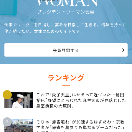
プレジデントウーマン会員
仕事でリーダーを目指し、高みを目指して生きる。情熱を持って
働き続けたい、女性のためのサイトです。
会員登録する
ランキング
1
これで｢愛子天皇｣はかえって近づいた…島田
裕巳｢野望にとらわれた麻生太郎が見落とした
皇室典範の大原則｣
2
そりゃ"帰省離れ"が加速するはずだわ…宗教
学者が｢帰省も墓参りも単なるブームだった｣