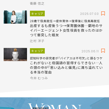
衛藤 信之
キャリア
2025.07.03
28歳で役員就任→産休育休→復帰後に役員再就任
出産するも産後うつ→保育園休園…窮地のサ
イバーエージェント女性役員を救ったのはか
つて衝突した戦友
辻村 洋子
キャリア
2025.06.11
認知科学の研究者が｢バイアスは不可欠｣と語るワケ
これがないと母国語の習得すらできない…人
の頭の中が｢思い込みと偏見｣に満ち溢れてい
る本当の理由
今井 むつみ