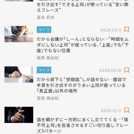
を引き出す｢できる上司｣が使っている"言い換
えフレーズ"
釜本 莉奈
ライフ
2026.02.11
だから会議が｢しーん｣とならない…"時間をム
ダにしない上司"が座っている､｢上座｣でも｢下
座｣でもない位置
高原 美由紀
ライフ
2026.02.10
だから部下と"世間話"しか話せない…面談で
本音を引き出すのがうまい上司が座っている
｢真正面｣以外の場所
高原 美由紀
2025.12.17
話を聞かずに一方的にまくし立ててくる…｢理
不尽上司｣を反省させるすごい切り返しフレー
ズ3パターン