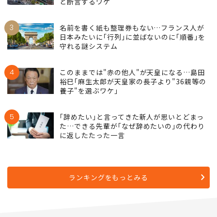
と断言するワケ
3
名前を書く紙も整理券もない…フランス人が
日本みたいに｢行列｣に並ばないのに｢順番｣を
守れる謎システム
4
このままでは"赤の他人"が天皇になる…島田
裕巳｢麻生太郎が天皇家の長子より"36親等の
養子"を選ぶワケ｣
5
｢辞めたい｣と言ってきた新人が思いとどまっ
た…できる先輩が｢なぜ辞めたいの｣の代わり
に返したたった一言
ランキングをもっとみる