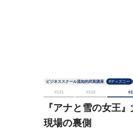
ビジネススクール流知的武装講座
#ディズニー
#131
#132
#
『アナと雪の女王』
現場の裏側