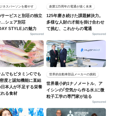
ジネスパーソンを癒やす
創業125周年の電通が描く未来
のサービスと別荘の独立
125年磨き続けた課題解決力。
合…シェア別荘
多様な人財の才能を掛け合わせ
DAY STYLE｣の魅力
て挑む、これからの電通
Sponsored
Sponsored
ウムでもビタミンCでも
世界的自動車部品メーカーの挑戦
.骨密度と認知機能に直結
世界最小約1ナノメートル、ア
の日本人が不足する栄養
イシンの｢空気から作る水｣に微
取れる食材
粒子工学の専門家が迫る
Sponsored