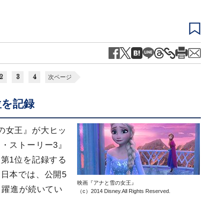
2
3
4
次ページ
位を記録
の女王』が大ヒッ
・ストーリー3』
第1位を記録する
日本では、公開5
映画『アナと雪の女王』
、躍進が続いてい
（c）2014 Disney.All Rights Reserved.