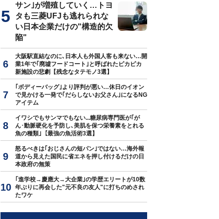
サン｣が増殖していく…トヨ
タも三菱UFJも逃れられな
い日本企業だけの"構造的欠
陥"
大阪駅直結なのに､日本人も外国人客も来ない…開
業1年で｢廃墟フードコート｣と呼ばれたピカピカ
新施設の悲劇【残念なタテモノ3選】
｢ボディーバッグ｣より評判が悪い…休日のイオン
で見かける一発で｢だらしないお父さん｣になるNG
アイテム
イワシでもサンマでもない...糖尿病専門医が｢が
ん･動脈硬化を予防し､美肌を保つ栄養素をとれる
魚の種類｣【最強の魚活術3選】
怒るべきは｢おじさんの短パン｣ではない…海外報
道から見えた国民に省エネを押し付けるだけの日
本政府の無策
｢進学校→慶應大→大企業｣の学歴エリートが10数
年ぶりに再会した"元不良の友人"に打ちのめされ
たワケ