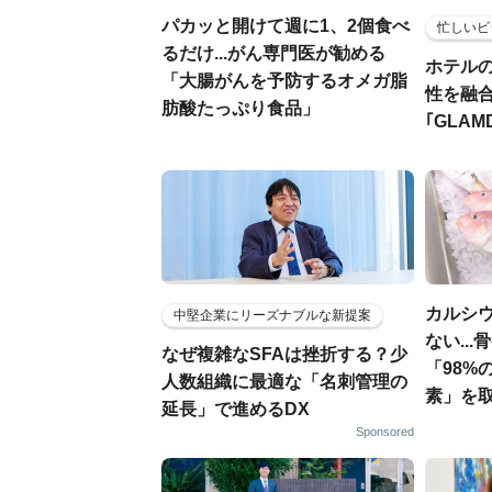
パカッと開けて週に1、2個食べ
忙しいビ
るだけ...がん専門医が勧める
ホテル
「大腸がんを予防するオメガ脂
性を融
肪酸たっぷり食品」
｢GLAM
カルシ
中堅企業にリーズナブルな新提案
ない..
なぜ複雑なSFAは挫折する？少
「98%
人数組織に最適な「名刺管理の
素」を
延長」で進めるDX
Sponsored