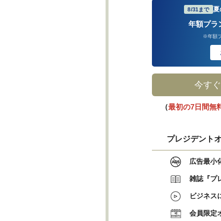
夏
8/31まで
年額プラ
※年額
今すぐ
（
最初の7日間無
プレジデントオ
広告最小
雑誌『プ
ビジネス
会員限定