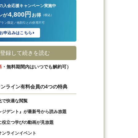
の入会応援キャンペーン実施中
4,800円
ンが
お得
（税込）
プラン限定／他割引との併用不可
お申込みはこちら
登録して続きを読む
料
・無料期間内はいつでも解約可）
ンライン有料会員の4つの特典
化で快適な閲覧
レジデント』が最新号から読み放題
に役立つ学びの動画が見放題
オンラインイベント