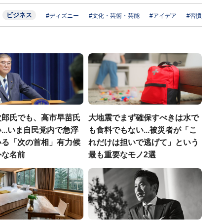
ビジネス
#ディズニー
#文化・芸術・芸能
#アイデア
#習慣
次郎氏でも、高市早苗氏
大地震でまず確保すべきは水で
...いま自民党内で急浮
も食料でもない...被災者が「こ
いる「次の首相」有力候
れだけは担いで逃げて」という
外な名前
最も重要なモノ2選