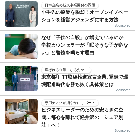
日本企業の新規事業開発の課題
小手先の協業を脱却！オープンイノベー
ションを経営アジェンダにする方法
Sponsored
なぜ「子供の自殺」が増えているのか...
学校カウンセラーが「眠そうな子が危な
い」と警鐘を鳴らす理由
選ばれる企業になるために
東京都｢HTT取組推進宣言企業｣登録で環
境配慮時代を勝ち抜く具体策とは
Sponsored
専用デスクが細やかにサポート
ビジネスリーダーのための安らぎの空
間…都心を離れて軽井沢の「シェア別
荘」へ！
Sponsored