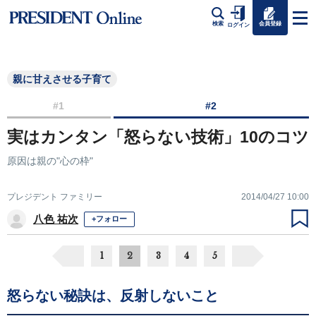
会員登録
検索
ログイン
親に甘えさせる子育て
#1
#2
実はカンタン「怒らない技術」10のコツ
原因は親の"心の枠"
プレジデント ファミリー
2014/04/27 10:00
八色 祐次
+フォロー
1
2
3
4
5
怒らない秘訣は、反射しないこと