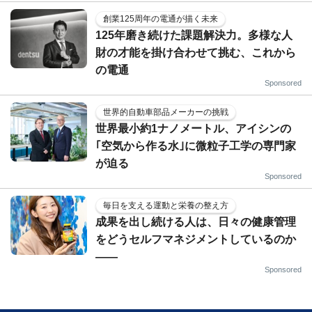
創業125周年の電通が描く未来
125年磨き続けた課題解決力。多様な人
財の才能を掛け合わせて挑む、これから
の電通
Sponsored
世界的自動車部品メーカーの挑戦
世界最小約1ナノメートル、アイシンの
｢空気から作る水｣に微粒子工学の専門家
が迫る
Sponsored
毎日を支える運動と栄養の整え方
成果を出し続ける人は、日々の健康管理
をどうセルフマネジメントしているのか
——
Sponsored