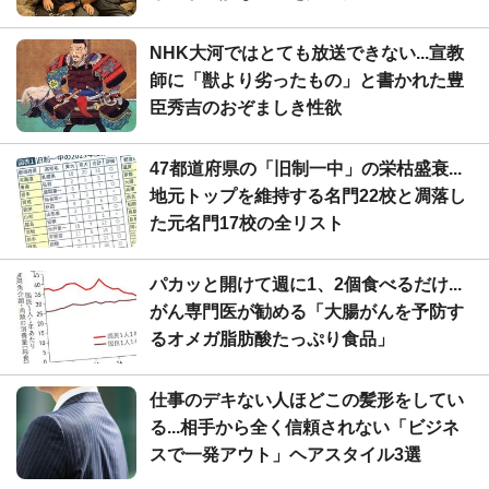
NHK大河ではとても放送できない...宣教
師に「獣より劣ったもの」と書かれた豊
臣秀吉のおぞましき性欲
47都道府県の「旧制一中」の栄枯盛衰...
地元トップを維持する名門22校と凋落し
た元名門17校の全リスト
パカッと開けて週に1、2個食べるだけ...
がん専門医が勧める「大腸がんを予防す
るオメガ脂肪酸たっぷり食品」
仕事のデキない人ほどこの髪形をしてい
る...相手から全く信頼されない「ビジネ
スで一発アウト」ヘアスタイル3選