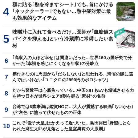
額に貼る｢熱を冷ますシート｣でも､首にかける
｢ネッククーラー｣でもない…熱中症対策に最
も効果的なアイテム
味噌汁に入れて食べるだけ…医師が｢血糖値ス
パイクを抑える｣という冷蔵庫に常備したい食
材
｢高収入の人ほど幸せ｣は間違いだった…世界160カ国研究で分
かった｢幸福を感じにくくなる年収｣の分岐点
襟付きなのに周囲から｢だらしない｣と思われる…帰省の際に選
んではいけない｢ユニクロの2990円のポロシャツ｣
だから習近平は心底焦っている…中国のITもEVも壊滅させる力
を持つ日本が世界シェア8割を握る"素材"の名前
台湾では6歳未満は鑑賞NGに…大人が震撼する映画｢ちいかわ｣
が"灰色"に塗って伏せたものの正体
これで｢愛子天皇｣はかえって近づいた…島田裕巳｢野望にとら
われた麻生太郎が見落とした皇室典範の大原則｣