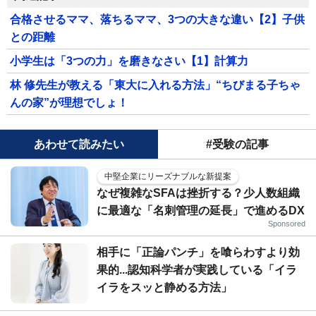
合格させるママ、落ちるママ、3つの大きな違い【2】子供
との距離
小学生は「3つの力」を磨きなさい【1】計算力
林 修先生が教える「東大に入れる方法」“ちびまる子ちゃ
んの家”が理想でしょ！
あわせて読みたい
#受験の記事
中堅企業にリーズナブルな新提案
なぜ複雑なSFAは挫折する？少人数組織
に最適な「名刺管理の延長」で進めるDX
Sponsored
相手に「正論パンチ」を喰らわすより効
果的...認知科学者が実践している「イラ
イラをスッと静める方法」