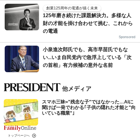
創業125周年の電通が描く未来
125年磨き続けた課題解決力。多様な人
財の才能を掛け合わせて挑む、これから
の電通
Sponsored
小泉進次郎氏でも、高市早苗氏でもな
い...いま自民党内で急浮上している「次
の首相」有力候補の意外な名前
スマホ三昧="残念な子"ではなかった…AIに
聞けば一発でわかる｢子供の隠れた才能と"向
いている職業"｣
トップページへ