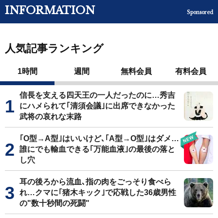
INFORMATION
Sponsored
人気記事ランキング
1時間
週間
無料会員
有料会員
信長を支える四天王の一人だったのに…秀吉
にハメられて｢清須会議｣に出席できなかった
武将の哀れな末路
｢O型→A型｣はいいけど､｢A型→O型｣はダメ…
誰にでも輸血できる｢万能血液｣の最後の落と
し穴
耳の後ろから流血､指の肉をごっそり食べら
れ…クマに｢猪木キック｣で応戦した36歳男性
の"数十秒間の死闘"