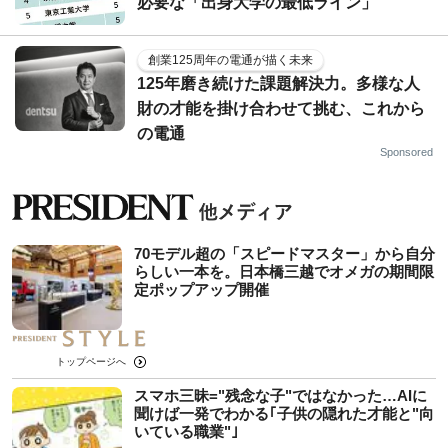
必要な「出身大学の最低ライン」
創業125周年の電通が描く未来
125年磨き続けた課題解決力。多様な人
財の才能を掛け合わせて挑む、これから
の電通
Sponsored
70モデル超の「スピードマスター」から自分
らしい一本を。日本橋三越でオメガの期間限
定ポップアップ開催
トップページへ
スマホ三昧="残念な子"ではなかった…AIに
聞けば一発でわかる｢子供の隠れた才能と"向
いている職業"｣