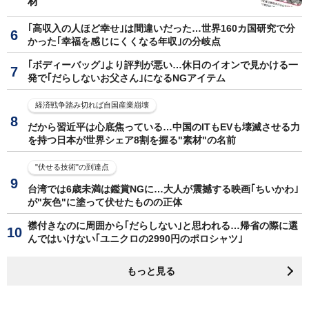
材
｢高収入の人ほど幸せ｣は間違いだった…世界160カ国研究で分
かった｢幸福を感じにくくなる年収｣の分岐点
｢ボディーバッグ｣より評判が悪い…休日のイオンで見かける一
発で｢だらしないお父さん｣になるNGアイテム
経済戦争踏み切れば自国産業崩壊
だから習近平は心底焦っている…中国のITもEVも壊滅させる力
を持つ日本が世界シェア8割を握る"素材"の名前
"伏せる技術"の到達点
台湾では6歳未満は鑑賞NGに…大人が震撼する映画｢ちいかわ｣
が"灰色"に塗って伏せたものの正体
襟付きなのに周囲から｢だらしない｣と思われる…帰省の際に選
んではいけない｢ユニクロの2990円のポロシャツ｣
もっと見る