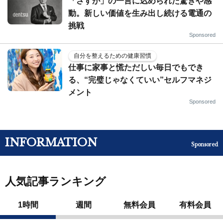
「さすが」の一言に込められた驚きや感
動。新しい価値を生み出し続ける電通の
挑戦
Sponsored
自分を整えるための健康習慣
仕事に家事と慌ただしい毎日でもでき
る、“完璧じゃなくていい”セルフマネジ
メント
Sponsored
INFORMATION
Sponsored
人気記事ランキング
1時間
週間
無料会員
有料会員