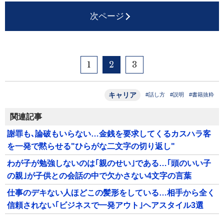
次ページ
1
2
3
キャリア
#話し方
#説明
#書籍抜粋
関連記事
謝罪も､論破もいらない…金銭を要求してくるカスハラ客
を一発で黙らせる"ひらがな二文字の切り返し"
わが子が勉強しないのは｢親のせい｣である…｢頭のいい子
の親｣が子供との会話の中で欠かさない4文字の言葉
仕事のデキない人ほどこの髪形をしている…相手から全く
信頼されない｢ビジネスで一発アウト｣ヘアスタイル3選