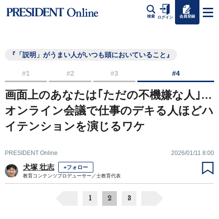
会員登録
検索
ログイン
『「説明」がうまい人がいつも頭においていること』
#1
#2
#3
#4
画面上のあなたは｢ただの不機嫌な人｣…
オンライン会議で仕事のデキる人ほどハ
イテンションを演じるワケ
PRESIDENT Online
2026/01/11 8:00
犬塚 壮志
+フォロー
教育コンテンツプロデューサー／士教育代表
1
2
3