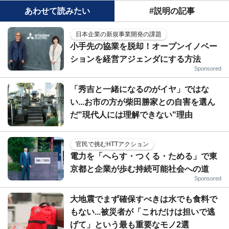
あわせて読みたい
#説明の記事
日本企業の新規事業開発の課題
小手先の協業を脱却！オープンイノベー
ションを経営アジェンダにする方法
Sponsored
「秀吉と一緒になるのがイヤ」ではな
い...お市の方が柴田勝家との自害を選ん
だ"現代人には理解できない"理由
官民で挑むHTTアクション
電力を「へらす・つくる・ためる」で東
京都と企業が歩む持続可能社会への道
Sponsored
大地震でまず確保すべきは水でも食料で
もない...被災者が「これだけは担いで逃
げて」という最も重要なモノ2選