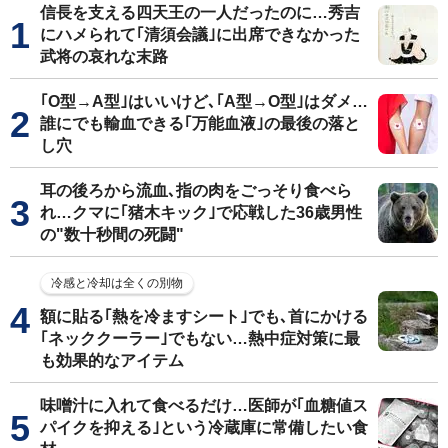
信長を支える四天王の一人だったのに…秀吉
にハメられて｢清須会議｣に出席できなかった
武将の哀れな末路
｢O型→A型｣はいいけど､｢A型→O型｣はダメ…
誰にでも輸血できる｢万能血液｣の最後の落と
し穴
耳の後ろから流血､指の肉をごっそり食べら
れ…クマに｢猪木キック｣で応戦した36歳男性
の"数十秒間の死闘"
冷感と冷却は全くの別物
額に貼る｢熱を冷ますシート｣でも､首にかける
｢ネッククーラー｣でもない…熱中症対策に最
も効果的なアイテム
味噌汁に入れて食べるだけ…医師が｢血糖値ス
パイクを抑える｣という冷蔵庫に常備したい食