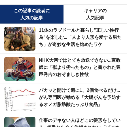
この記事の読者に
キャリアの
人気の記事
人気記事
11体のラブドールと暮らし"正しい性行
為"を楽しむ...「人より人形を愛する男た
ち」が奇妙な生活を始めたワケ
NHK大河ではとても放送できない...宣教
師に「獣より劣ったもの」と書かれた豊
臣秀吉のおぞましき性欲
パカッと開けて週に1、2個食べるだけ...
がん専門医が勧める「大腸がんを予防す
るオメガ脂肪酸たっぷり食品」
仕事のデキない人ほどこの髪形をしてい