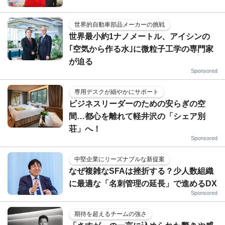
世界的自動車部品メーカーの挑戦
世界最小約1ナノメートル、アイシンの
｢空気から作る水｣に微粒子工学の専門家
が迫る
Sponsored
専用デスクが細やかにサポート
ビジネスリーダーのための安らぎの空
間…都心を離れて軽井沢の「シェア別
荘」へ！
Sponsored
中堅企業にリーズナブルな新提案
なぜ複雑なSFAは挫折する？少人数組織
に最適な「名刺管理の延長」で進めるDX
Sponsored
期待を超えるチームの強さ