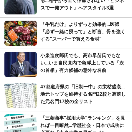
る...相手から全く信頼されない「ビジネ
スで一発アウト」ヘアスタイル3選
「牛乳だけ」よりずっと効果的...医師
「必ず一緒に摂って」と断言、骨を強く
する"スーパーで買える食材"
小泉進次郎氏でも、高市早苗氏でもな
い...いま自民党内で急浮上している「次
の首相」有力候補の意外な名前
47都道府県の「旧制一中」の栄枯盛衰...
地元トップを維持する名門22校と凋落し
た元名門17校の全リスト
「三菱商事"採用大学"ランキング」を見
れば一目瞭然...学歴社会・日本で成功に