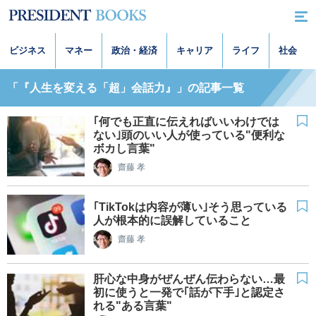
ビジネス
マネー
政治・経済
キャリア
ライフ
社会
「『人生を変える「超」会話力』」の記事一覧
｢何でも正直に伝えればいいわけでは
ない｣頭のいい人が使っている"便利な
ボカし言葉"
齋藤 孝
｢TikTokは内容が薄い｣そう思っている
人が根本的に誤解していること
齋藤 孝
肝心な中身がぜんぜん伝わらない…最
初に使うと一発で｢話が下手｣と認定さ
れる"ある言葉"