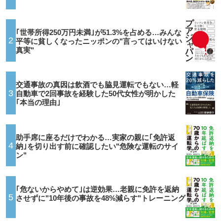
｢世帯所得250万円未満｣が51.3%を占める…みんな
2
平等に貧しくなったニッポンの"言ってはいけない
真実"
交通事故の真因は飲酒でも脇見運転でもない…軽
3
自動車で2回事故を経験した50代女性が明かした
｢本当の理由｣
助手席に座るだけでわかる…実家の親に｢免許返
4
納｣を切り出す前に確認したい"危険な運転のサイ
ン"
｢危ないからやめて｣は逆効果…老親に免許を返納
5
させずに"10年後の事故を48%減らす"トレーニング