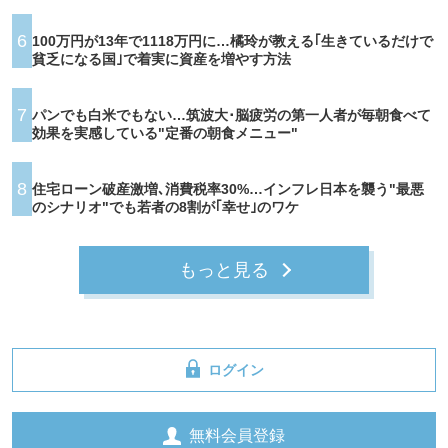
6
100万円が13年で1118万円に…橘玲が教える｢生きているだけで
貧乏になる国｣で着実に資産を増やす方法
7
パンでも白米でもない…筑波大･脳疲労の第一人者が毎朝食べて
効果を実感している"定番の朝食メニュー"
8
住宅ローン破産激増､消費税率30%…インフレ日本を襲う"最悪
のシナリオ"でも若者の8割が｢幸せ｣のワケ
もっと見る
ログイン
無料会員登録