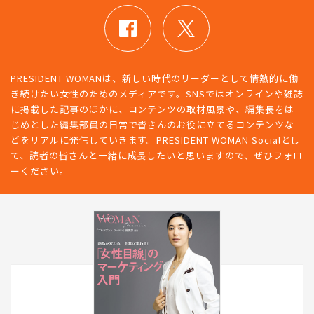
PRESIDENT WOMANは、新しい時代のリーダーとして情熱的に働
き続けたい女性のためのメディアです。SNSではオンラインや雑誌
に掲載した記事のほかに、コンテンツの取材風景や、編集長をは
じめとした編集部員の日常で皆さんのお役に立てるコンテンツな
どをリアルに発信していきます。PRESIDENT WOMAN Socialとし
て、読者の皆さんと一緒に成長したいと思いますので、ぜひフォロ
ーください。