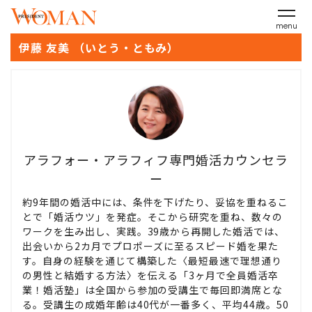
menu
伊藤 友美 （いとう・ともみ）
アラフォー・アラフィフ専門婚活カウンセラ
ー
約9年間の婚活中には、条件を下げたり、妥協を重ねるこ
とで「婚活ウツ」を発症。そこから研究を重ね、数々の
ワークを生み出し、実践。39歳から再開した婚活では、
出会いから2カ月でプロポーズに至るスピード婚を果た
す。自身の経験を通じて構築した〈最短最速で理想通り
の男性と結婚する方法〉を伝える「3ヶ月で全員婚活卒
業！婚活塾」は全国から参加の受講生で毎回即満席とな
る。受講生の成婚年齢は40代が一番多く、平均44歳。50