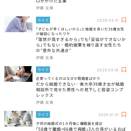
ロがかけた言葉
伊藤 友美
ライフ
2025.03.31
｢子どもが早くほしいから｣と結婚を急いだ36歳女性
が破談になったワケ
｢理想が高すぎるから｣でも｢妥協ができないか
ら｣でもない…婚約破棄を繰り返す女性たち
の"意外な共通点"
伊藤 友美
ライフ
2025.03.18
近寄ってくるのはなぜか既婚者ばかり
だから結婚できない…東大卒39歳才女が結婚
相談所で見せた男性への見下しと容姿コンプ
レックス
伊藤 友美
ライフ
2025.01.31
子供の結婚式の1カ月後に離婚届を提出
｢58歳で離婚￫66歳で再婚｣3人の孫がいるおば