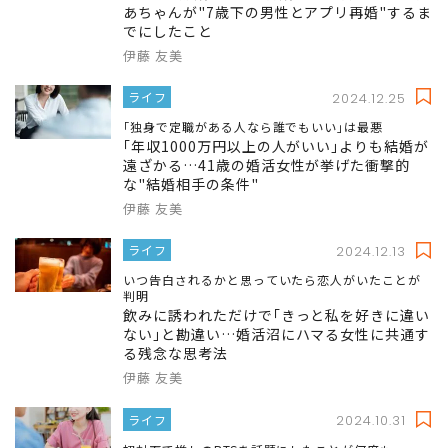
あちゃんが"7歳下の男性とアプリ再婚"するま
でにしたこと
伊藤 友美
ライフ
2024.12.25
｢独身で定職がある人なら誰でもいい｣は最悪
｢年収1000万円以上の人がいい｣よりも結婚が
遠ざかる…41歳の婚活女性が挙げた衝撃的
な"結婚相手の条件"
伊藤 友美
ライフ
2024.12.13
いつ告白されるかと思っていたら恋人がいたことが
判明
飲みに誘われただけで｢きっと私を好きに違い
ない｣と勘違い…婚活沼にハマる女性に共通す
る残念な思考法
伊藤 友美
ライフ
2024.10.31