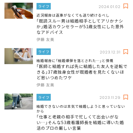
ライフ
2024.01.02
近況報告は返事がなくても送り続けるべし
｢既読スルー男は結婚相手としてアリかナシ
か｣婚活カウンセラーが51歳女性にした意外
なアドバイス
伊藤 友美
ライフ
2023.12.31
結婚報告に｢結婚爆弾を落とされた…｣と憤慨
｢医師と結婚すれば先に結婚した友人を逆転で
きる｣37歳独身女性が既婚者を見たくないほ
ど思いつめたワケ
伊藤 友美
ライフ
2023.11.29
結婚できないのは本気で結婚しようと思っていない
から
｢仕事と老親の相手で忙しくて出会いがな
い…｣そんな53歳看護師長を結婚に導いた婚
活のプロの厳しい言葉