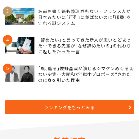
3
名前を書く紙も整理券もない…フランス人が
日本みたいに｢行列｣に並ばないのに｢順番｣を
守れる謎システム
4
｢辞めたい｣と言ってきた新人が思いとどまっ
た…できる先輩が｢なぜ辞めたいの｣の代わり
に返したたった一言
5
｢風､薫る｣佐野晶哉が演じるシマケンめぐる切
ない史実…大関和が"獄中プロポーズ"された
のに身を引いた理由
ランキングをもっとみる