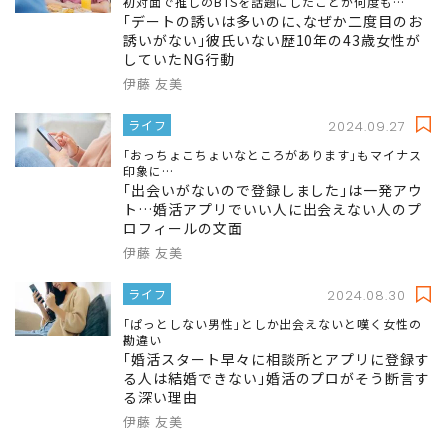
初対面で推しのBTSを話題にしたことが何度も…
｢デートの誘いは多いのに､なぜか二度目のお
誘いがない｣彼氏いない歴10年の43歳女性が
していたNG行動
伊藤 友美
ライフ
2024.09.27
｢おっちょこちょいなところがあります｣もマイナス
印象に…
｢出会いがないので登録しました｣は一発アウ
ト…婚活アプリでいい人に出会えない人のプ
ロフィールの文面
伊藤 友美
ライフ
2024.08.30
｢ぱっとしない男性｣としか出会えないと嘆く女性の
勘違い
｢婚活スタート早々に相談所とアプリに登録す
る人は結婚できない｣婚活のプロがそう断言す
る深い理由
伊藤 友美