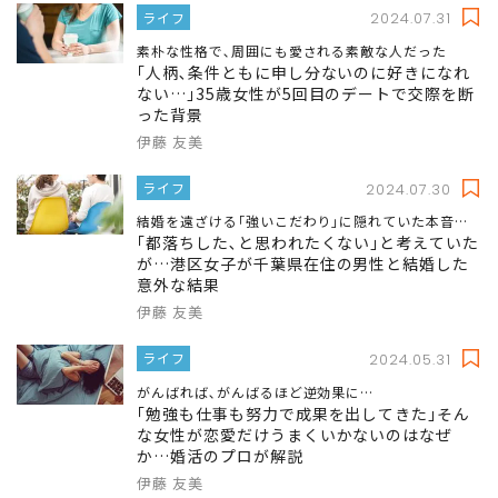
ライフ
2024.07.31
素朴な性格で､周囲にも愛される素敵な人だった
｢人柄､条件ともに申し分ないのに好きになれ
ない…｣35歳女性が5回目のデートで交際を断
った背景
伊藤 友美
ライフ
2024.07.30
結婚を遠ざける｢強いこだわり｣に隠れていた本音…
｢都落ちした､と思われたくない｣と考えていた
が…港区女子が千葉県在住の男性と結婚した
意外な結果
伊藤 友美
ライフ
2024.05.31
がんばれば､がんばるほど逆効果に…
｢勉強も仕事も努力で成果を出してきた｣そん
な女性が恋愛だけうまくいかないのはなぜ
か…婚活のプロが解説
伊藤 友美