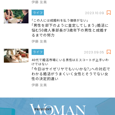
伊藤 友美
ライフ
2023.10.09
｢この人には成婚料を払う価値がない｣
｢男性を部下のように査定してしまう｣婚活に
悩む50歳人事部長が3歳年下の男性と成婚す
るまでの努力
伊藤 友美
ライフ
2023.09.05
40代で婚活市場にいる男性はエスコートが上手いわ
けではない
｢今日はサイゼリヤでもいいかな?｣への対応で
わかる婚活がうまくいく女性とそうでない女
性の決定的違い
伊藤 友美