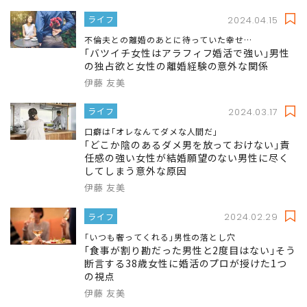
ライフ
2024.04.15
不倫夫との離婚のあとに待っていた幸せ…
｢バツイチ女性はアラフィフ婚活で強い｣男性
の独占欲と女性の離婚経験の意外な関係
伊藤 友美
ライフ
2024.03.17
口癖は｢オレなんてダメな人間だ｣
｢どこか陰のあるダメ男を放っておけない｣責
任感の強い女性が結婚願望のない男性に尽く
してしまう意外な原因
伊藤 友美
ライフ
2024.02.29
｢いつも奢ってくれる｣男性の落とし穴
｢食事が割り勘だった男性と2度目はない｣そう
断言する38歳女性に婚活のプロが授けた1つ
の視点
伊藤 友美