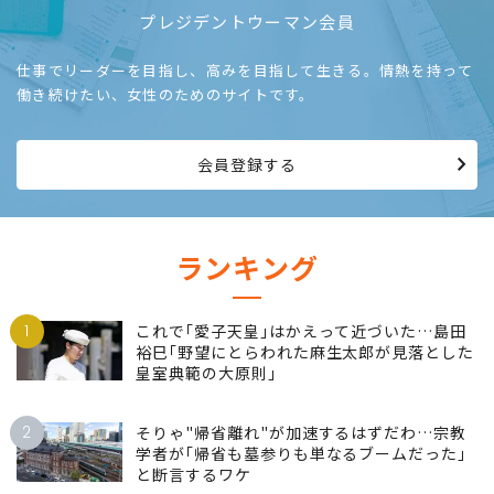
プレジデントウーマン会員
仕事でリーダーを目指し、高みを目指して生きる。情熱を持って
働き続けたい、女性のためのサイトです。
会員登録する
ランキング
1
これで｢愛子天皇｣はかえって近づいた…島田
裕巳｢野望にとらわれた麻生太郎が見落とした
皇室典範の大原則｣
2
そりゃ"帰省離れ"が加速するはずだわ…宗教
学者が｢帰省も墓参りも単なるブームだった｣
と断言するワケ