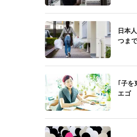
日本人
つま
｢子を
エゴ