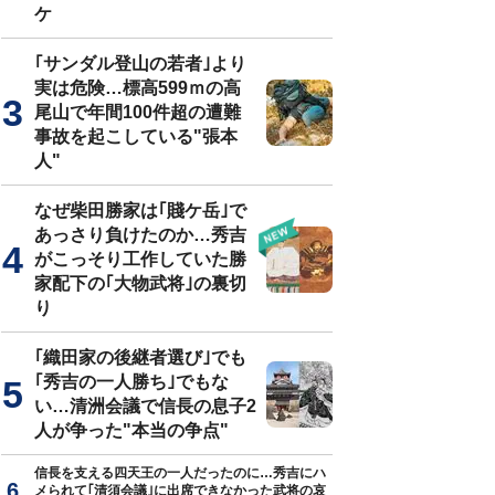
ケ
｢サンダル登山の若者｣より
実は危険…標高599ｍの高
尾山で年間100件超の遭難
事故を起こしている"張本
人"
なぜ柴田勝家は｢賤ケ岳｣で
あっさり負けたのか…秀吉
がこっそり工作していた勝
家配下の｢大物武将｣の裏切
り
｢織田家の後継者選び｣でも
｢秀吉の一人勝ち｣でもな
い…清洲会議で信長の息子2
人が争った"本当の争点"
信長を支える四天王の一人だったのに…秀吉にハ
メられて｢清須会議｣に出席できなかった武将の哀