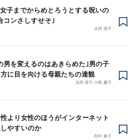
生女子までからめとろうとする呪いの
合コンさしすせそ｣
太田 啓子
の男を変えるのはあきらめた｣男の子
て方に目を向ける母親たちの達観
太田 啓子,小島 慶子
男性より女性のほうがインターネット
上しやすいのか
田中 東子