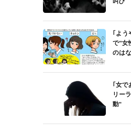
叫び
｢よう
で"女
のは
｢女で
リーラ
動"