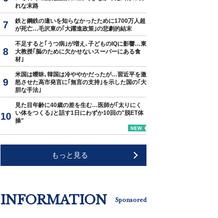
れな末路
鉄と鋼鉄の違いを知らなかったために1700万人超
が死亡…毛沢東の｢大躍進政策｣の悲劇的結末
不足すると｢うつ病｣が増え､子どものIQに影響…東
大教授｢脳のために欠かせないスーパーにある食
材｣
米国は曖昧､韓国は冷ややかだったが…習近平を激
怒させた高市発言に｢無言の支持｣を示した国の｢大
胆な手法｣
見た目年齢に40歳の差を生む…医師が｢太りにく
い体をつくる｣と話す1日にわずか10回の"脱ET体
操"
もっと見る
INFORMATION
Sponsored