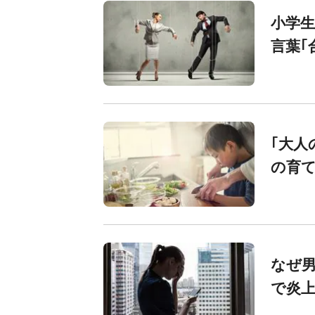
小学
言葉｢
｢大人
の育
なぜ
で炎