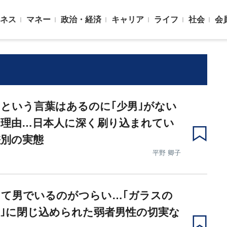
ネス
マネー
政治・経済
キャリア
ライフ
社会
会
｣という言葉はあるのに｢少男｣がない
の理由…日本人に深く刷り込まれてい
差別の実態
平野 卿子
って男でいるのがつらい…｢ガラスの
｣に閉じ込められた弱者男性の切実な