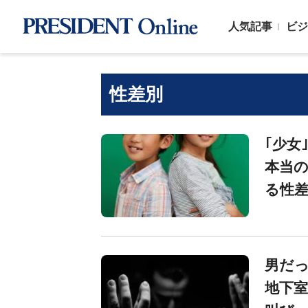
人気記事
ビジ
性差別
｢少女
本当
る性
男だ
地下室