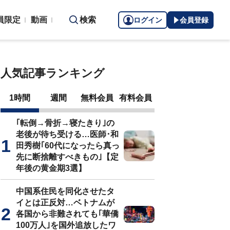
員限定
動画
検索
ログイン
会員登録
人気記事ランキング
1時間
週間
無料会員
有料会員
｢転倒→骨折→寝たきり｣の
老後が待ち受ける…医師･和
田秀樹｢60代になったら真っ
先に断捨離すべきもの｣【定
年後の黄金期3選】
中国系住民を同化させたタ
イとは正反対…ベトナムが
各国から非難されても｢華僑
100万人｣を国外追放したワ