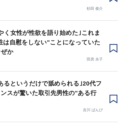
杉田 俊介
やく女性が性欲を語り始めた｣これま
性は自慰をしない"ことになっていた
なぜか
田房 永子
あるというだけで舐められる｣20代フ
ンスが驚いた取引先男性の"ある行
吉川 ばんび