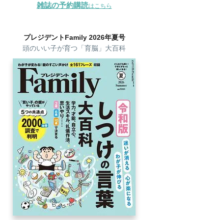
雑誌の予約購読
はこちら
プレジデントFamily 2026年夏号
頭のいい子が育つ「育脳」大百科