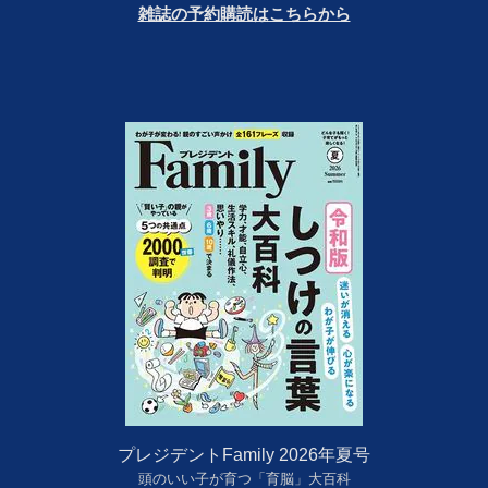
雑誌の予約購読はこちらから
プレジデントFamily 2026年夏号
頭のいい子が育つ「育脳」大百科