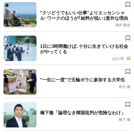
"クソどうでもいい仕事"よりエッセンシャ
ル･ワークのほうが｢給料が低い｣意外な理由
酒井 隆史
1日に3時間働けば､十分に生きていける社会
がやってくる
山口 周
"一生に一度"で五輪ボラに参加する大学生
有元 健
橋下徹「論理なき韓国批判が危険なわけ」
橋下 徹