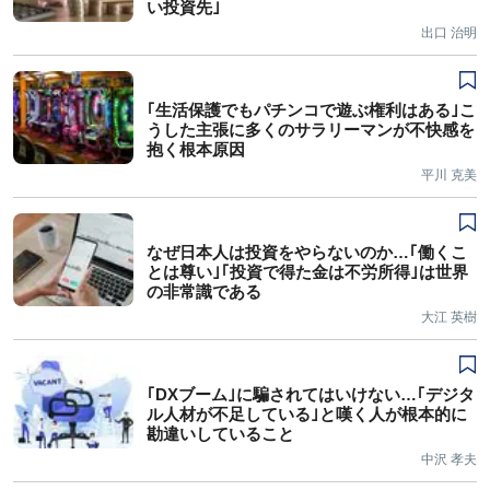
い投資先｣
出口 治明
｢生活保護でもパチンコで遊ぶ権利はある｣こ
うした主張に多くのサラリーマンが不快感を
抱く根本原因
平川 克美
なぜ日本人は投資をやらないのか…｢働くこ
とは尊い｣｢投資で得た金は不労所得｣は世界
の非常識である
大江 英樹
｢DXブーム｣に騙されてはいけない…｢デジタ
ル人材が不足している｣と嘆く人が根本的に
勘違いしていること
中沢 孝夫