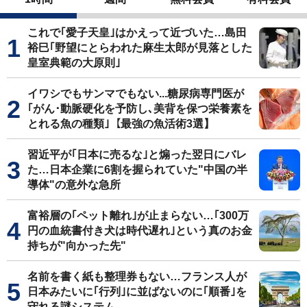
これで｢愛子天皇｣はかえって近づいた…島田
裕巳｢野望にとらわれた麻生太郎が見落とした
皇室典範の大原則｣
イワシでもサンマでもない...糖尿病専門医が
｢がん･動脈硬化を予防し､美背を保つ栄養素を
とれる魚の種類｣【最強の魚活術3選】
習近平が｢日本に売るな｣と煽った翌日にバレ
た…日本企業に6割を握られていた"中国の半
導体"の意外な急所
富裕層の｢ペット離れ｣が止まらない…｢300万
円の血統書付き犬は時代遅れ｣という真のお金
持ちが"向かった先"
名前を書く紙も整理券もない…フランス人が
日本みたいに｢行列｣に並ばないのに｢順番｣を
守れる謎システム