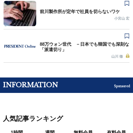
前川製作所が定年で社員を切らないワケ
小宮山 宏
88万ウォン世代 －日本でも韓国でも深刻な
「派遣切り」
山川 徹
INFORMATION
Sponsored
人気記事ランキング
1時間
週間
無料会員
有料会員