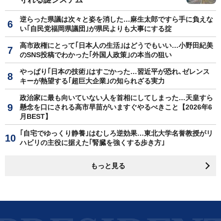
逆らった県議は次々と姿を消した…麻生太郎ですら手に負えな
い｢自民党福岡県議団｣が県民よりも大事にする掟
高市政権にとって｢日本人の生活｣はどうでもいい…小野田紀美
のSNS投稿でわかった｢外国人政策｣の本当の狙い
やっぱり｢日本の技術｣はすごかった…習近平が恐れ､ゼレンス
キーが熱望する｢超巨大企業｣の知られざる実力
政治家に最も向いていない人を首相にしてしまった…天皇すら
懸念を口にされる高市早苗がいますぐやるべきこと【2026年6
月BEST】
｢自宅でゆっくり静養｣はむしろ逆効果…東北大学名誉教授がリ
ハビリの主役に据えた｢腎臓を強くする歩き方｣
もっと見る