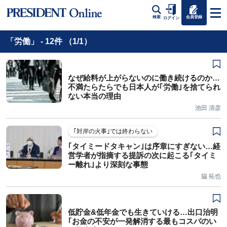
会員登録
検索
ログイン
「労働」 - 12件 （1/1）
なぜ給料が上がらないのに働き続けるのか…
不満たらたらでも日本人が｢労働｣を捨てられ
ない本当の理由
池田 清彦
｢対岸の火事｣では終わらない
｢タイミードタキャン｣は序章にすぎない…経
営学者が指摘する提訴の次に起こる｢タイミ
ー離れ｣より深刻な事態
脇 拓也
低貯金&低年金でも生きていける…出口治明
｢お金の不安が一発解消する最もコスパのい