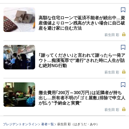
高額な住宅ローンで返済不能者が続出中…資
産価値よりローン残高が大きい場合に自己破
産を避け家に住む方法
萩生田 彩
｢謝ってください｣と言われて謝ったら一発ア
ウト…痴漢冤罪で"連行"された時に人生が詰
む絶対NG行動
萩生田 彩
撤去費用｢200万～300万円｣は近隣者が持ち
出し…所有者不明の｢ゴミ屋敷｣排除で申立人
が払う"予納金と実費"
萩生田 彩
プレジデントオンライン
著者一覧
萩生田 彩（はぎうだ・あや）