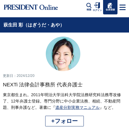
会員登録
検索
ログイン
萩生田 彩（はぎうだ・あや）
更新日：2024/12/20
NEXTi 法律会計事務所 代表弁護士
東京都生まれ。2011年明治大学法科大学院法務研究科法務専攻修
了、12年弁護士登録。専門分野に中小企業法務、相続、不動産問
題、刑事弁護など。著書に『
遺産分割実務マニュアル
』など。
+フォロー