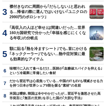
襟付きなのに周囲から｢だらしない｣と思われ
る…帰省の際に選んではいけない｢ユニクロの
2990円のポロシャツ｣
｢高収入の人ほど幸せ｣は間違いだった…世界
160カ国研究で分かった｢幸福を感じにくくな
る年収｣の分岐点
額に貼る｢熱を冷ますシート｣でも､首にかける
｢ネッククーラー｣でもない…熱中症対策に最
も効果的なアイテム
味噌汁に入れて食べるだけ…医師が｢血糖値スパイクを抑える｣
という冷蔵庫に常備したい食材
だから習近平は心底焦っている…中国のITもEVも壊滅させる力
を持つ日本が世界シェア8割を握る"素材"の名前
米国は曖昧､韓国は冷ややかだったが…習近平を激怒させた高
市発言に｢無言の支持｣を示した国の｢大胆な手法｣