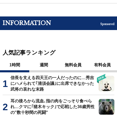
INFORMATION
Sponsored
人気記事ランキング
1時間
週間
無料会員
有料会員
信長を支える四天王の一人だったのに…秀吉
にハメられて｢清須会議｣に出席できなかった
武将の哀れな末路
耳の後ろから流血､指の肉をごっそり食べら
れ…クマに｢猪木キック｣で応戦した36歳男性
の"数十秒間の死闘"