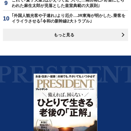
これで｢愛子天皇｣はかえって近づいた…島田裕巳｢野望にとら
われた麻生太郎が見落とした皇室典範の大原則｣
｢外国人観光客や子連れ｣より厄介…JR東海が明かした､乗客を
イライラさせる｢令和の新幹線2大トラブル｣
もっと見る