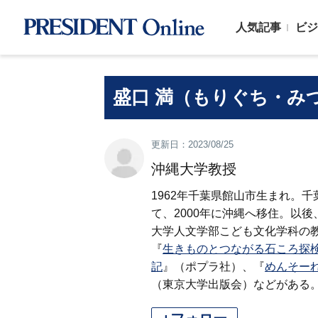
人気記事
ビジ
盛口 満（もりぐち・み
更新日：2023/08/25
沖縄大学教授
1962年千葉県館山市生まれ。
て、2000年に沖縄へ移住。以
大学人文学部こども文化学科の教
『
生きものとつながる石ころ探
記
』（ポプラ社）、『
めんそー
（東京大学出版会）などがある