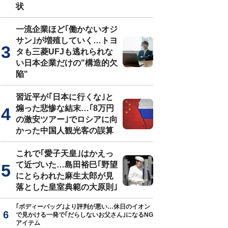
状
一流企業ほど｢働かないオジ
サン｣が増殖していく…トヨ
タも三菱UFJも逃れられな
い日本企業だけの"構造的欠
陥"
習近平が｢日本に行くな｣と
煽った悲惨な結末…｢8万円
の激安ツアー｣でロシアに向
かった中国人観光客の誤算
これで｢愛子天皇｣はかえっ
て近づいた…島田裕巳｢野望
にとらわれた麻生太郎が見
落とした皇室典範の大原則｣
｢ボディーバッグ｣より評判が悪い…休日のイオン
で見かける一発で｢だらしないお父さん｣になるNG
アイテム