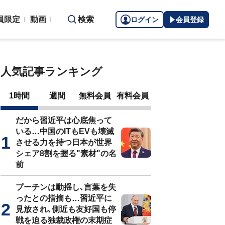
員限定
動画
検索
ログイン
会員登録
人気記事ランキング
1時間
週間
無料会員
有料会員
だから習近平は心底焦って
いる…中国のITもEVも壊滅
させる力を持つ日本が世界
シェア8割を握る"素材"の名
前
プーチンは動揺し､言葉を失
ったとの指摘も…習近平に
見放され､側近も友好国も停
戦を迫る独裁政権の末期症