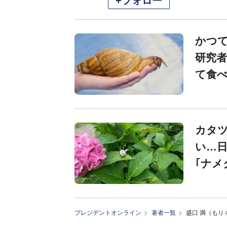
+フォロー
かつて
研究
て食
カタツ
い…日
｢ナメ
プレジデントオンライン
著者一覧
盛口 満（もり