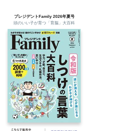
プレジデントFamily 2026年夏号
頭のいい子が育つ「育脳」大百科