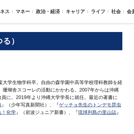
ネス
マネー
政治・経済
キャリア
ライフ
社会
会
つる）
千葉大学生物学科卒。自由の森学園中高等学校理科教師を経
後、珊瑚舎スコーレの活動にかかわる。2007年からは沖縄
員に。2019年より沖縄大学学長に就任。最近の著書に
検
』（少年写真新聞社）、『
ゲッチョ先生のトンデモ昆虫
れ！化学
』（岩波ジュニア新書）、『
琉球列島の里山誌
』
。