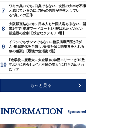
ワキの臭いでも､口臭でもない…女性の大半が不潔
と感じているのに､75%の男性が見落としてい
る"臭い"の正体
大阪駅直結なのに､日本人も外国人客も来ない…開
業1年で｢廃墟フードコート｣と呼ばれたピカピカ
新施設の悲劇【残念なタテモノ3選】
イワシでもサンマでもない...糖尿病専門医が｢が
ん･動脈硬化を予防し､美肌を保つ栄養素をとれる
魚の種類｣【最強の魚活術3選】
｢進学校→慶應大→大企業｣の学歴エリートが10数
年ぶりに再会した"元不良の友人"に打ちのめされ
たワケ
もっと見る
INFORMATION
Sponsored