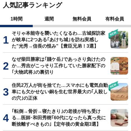
人気記事ランキング
1時間
週間
無料会員
有料会員
そりゃ本能寺を襲いたくなるわ…古城探訪家
が岐阜に2つある｢あけち城｣を訪ね実感し
た"光秀→信長の恨み"【豊臣兄弟！3選】
なぜ柴田勝家は｢賤ケ岳｣であっさり負けたの
か…秀吉がこっそり工作していた勝家配下の
｢大物武将｣の裏切り
住民2万人が街を捨てた…スマホにも電気自動
車にも欠かせない銅を生む世界最大の｢人殺し
の穴｣の正体
｢転倒→骨折→寝たきり｣の老後が待ち受け
る…医師･和田秀樹｢60代になったら真っ先に
断捨離すべきもの｣【定年後の黄金期3選】