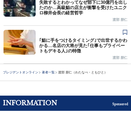
失敗するとわかってなぜ部下に30億円を出し
たのか…高級鮨の店主が衝撃を受けたユニク
ロ柳井会長の経営哲学
渡部 朋仁
｢鮨に手をつけるタイミング｣で出世するかわ
かる…名店の大将が見た｢仕事もプライベー
トもデキる人｣の特徴
渡部 朋仁
プレジデントオンライン
著者一覧
渡部 朋仁（わたなべ・ともひと）
INFORMATION
Sponsored