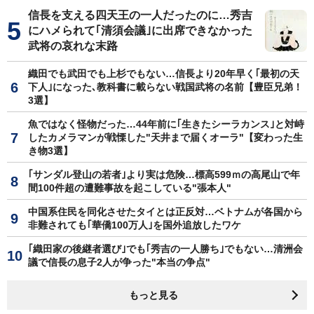
信長を支える四天王の一人だったのに…秀吉
にハメられて｢清須会議｣に出席できなかった
武将の哀れな末路
織田でも武田でも上杉でもない…信長より20年早く｢最初の天
下人｣になった､教科書に載らない戦国武将の名前【豊臣兄弟！
3選】
魚ではなく怪物だった…44年前に｢生きたシーラカンス｣と対峙
したカメラマンが戦慄した"天井まで届くオーラ"【変わった生
き物3選】
｢サンダル登山の若者｣より実は危険…標高599ｍの高尾山で年
間100件超の遭難事故を起こしている"張本人"
中国系住民を同化させたタイとは正反対…ベトナムが各国から
非難されても｢華僑100万人｣を国外追放したワケ
｢織田家の後継者選び｣でも｢秀吉の一人勝ち｣でもない…清洲会
議で信長の息子2人が争った"本当の争点"
もっと見る