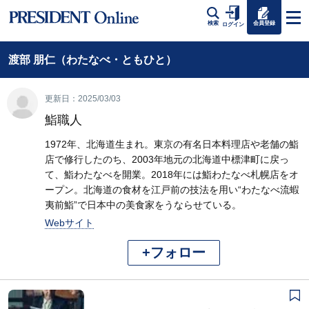
会員登録
検索
ログイン
渡部 朋仁（わたなべ・ともひと）
更新日：2025/03/03
鮨職人
1972年、北海道生まれ。東京の有名日本料理店や老舗の鮨
店で修行したのち、2003年地元の北海道中標津町に戻っ
て、鮨わたなべを開業。2018年には鮨わたなべ札幌店をオ
ープン。北海道の食材を江戸前の技法を用い“わたなべ流蝦
夷前鮨”で日本中の美食家をうならせている。
Webサイト
+フォロー