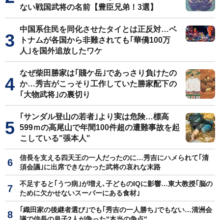
ない戦国武将の名前【豊臣兄弟！3選】
中国系住民を同化させたタイとは正反対…ベ
トナムが各国から非難されても｢華僑100万
人｣を国外追放したワケ
なぜ柴田勝家は｢賤ケ岳｣であっさり負けたの
か…秀吉がこっそり工作していた勝家配下の
｢大物武将｣の裏切り
｢サンダル登山の若者｣より実は危険…標高
599ｍの高尾山で年間100件超の遭難事故を起
こしている"張本人"
信長を支える四天王の一人だったのに…秀吉にハメられて｢清
須会議｣に出席できなかった武将の哀れな末路
不足すると｢うつ病｣が増え､子どものIQに影響…東大教授｢脳の
ために欠かせないスーパーにある食材｣
｢織田家の後継者選び｣でも｢秀吉の一人勝ち｣でもない…清洲会
議で信長の息子2人が争った"本当の争点"