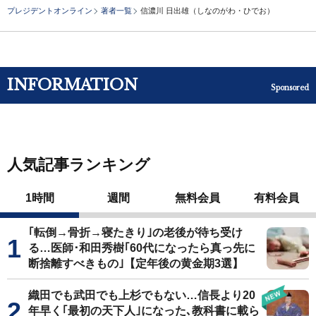
プレジデントオンライン
著者一覧
信濃川 日出雄（しなのがわ・ひでお）
INFORMATION
Sponsored
人気記事ランキング
1時間
週間
無料会員
有料会員
｢転倒→骨折→寝たきり｣の老後が待ち受け
る…医師･和田秀樹｢60代になったら真っ先に
断捨離すべきもの｣【定年後の黄金期3選】
織田でも武田でも上杉でもない…信長より20
年早く｢最初の天下人｣になった､教科書に載ら