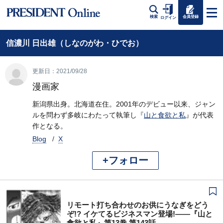
会員登録
検索
ログイン
信濃川 日出雄（しなのがわ・ひでお）
更新日：2021/09/28
漫画家
新潟県出身。北海道在住。2001年のデビュー以来、ジャン
ルを問わず多岐にわたって執筆し『
山と食欲と私
』が代表
作となる。
Blog
X
+フォロー
リモート打ち合わせのお供にうなぎをどう
ぞ!? イケてるビジネスマン登場!――『山と
食欲と私』第13巻 第143話