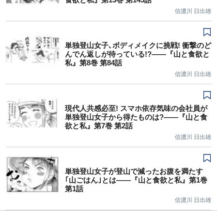
信濃川 日出雄
単独登山女子､ボディメイクに挑戦! 衝撃のど
んでん返しが待っている!?――『山と食欲と
私』第8巻 第84話
信濃川 日出雄
現代人共感必至! スマホ依存気味の会社員が
単独登山女子から得たものは?――『山と食
欲と私』第7巻 第2話
信濃川 日出雄
単独登山女子が登山で減ったお腹を満たす
｢山ごはん｣とは――『山と食欲と私』第1巻
第1話
信濃川 日出雄