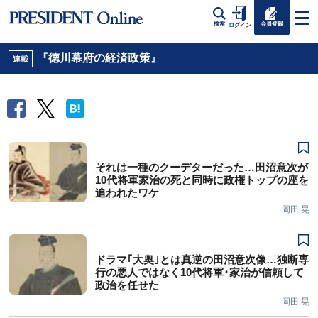
会員登録
検索
ログイン
『徳川幕府の経済政策』
連載
それは一種のクーデターだった…田沼意次が
10代将軍家治の死と同時に政権トップの座を
追われたワケ
岡田 晃
ドラマ｢大奥｣とは真逆の田沼意次像…独断専
行の悪人ではなく10代将軍･家治が信頼して
政治を任せた
岡田 晃