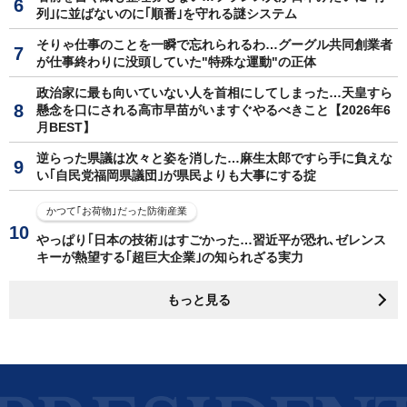
列｣に並ばないのに｢順番｣を守れる謎システム
そりゃ仕事のことを一瞬で忘れられるわ…グーグル共同創業者
が仕事終わりに没頭していた"特殊な運動"の正体
政治家に最も向いていない人を首相にしてしまった…天皇すら
懸念を口にされる高市早苗がいますぐやるべきこと【2026年6
月BEST】
逆らった県議は次々と姿を消した…麻生太郎ですら手に負えな
い｢自民党福岡県議団｣が県民よりも大事にする掟
かつて｢お荷物｣だった防衛産業
やっぱり｢日本の技術｣はすごかった…習近平が恐れ､ゼレンス
キーが熱望する｢超巨大企業｣の知られざる実力
もっと見る