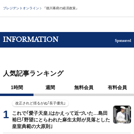
プレジデントオンライン
『徳川幕府の経済政策』
INFORMATION
Sponsored
人気記事ランキング
1時間
週間
無料会員
有料会員
改正されど揺るがぬ｢長子優先｣
これで｢愛子天皇｣はかえって近づいた…島田
裕巳｢野望にとらわれた麻生太郎が見落とした
皇室典範の大原則｣