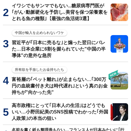
イワシでもサンマでもない...糖尿病専門医が
｢がん･動脈硬化を予防し､美背を保つ栄養素を
とれる魚の種類｣【最強の魚活術3選】
中国が輸入を止められないワケ
習近平が｢日本に売るな｣と煽った翌日にバレ
た…日本企業に6割を握られていた"中国の半
導体"の意外な急所
所有欲を手放したお金持ちたち
富裕層の｢ペット離れ｣が止まらない…｢300万
円の血統書付き犬は時代遅れ｣という真のお金
持ちが"向かった先"
高市政権にとって｢日本人の生活｣はどうでも
いい…小野田紀美のSNS投稿でわかった｢外国
人政策｣の本当の狙い
名前を書く紙も整理券もない…フランス人が日本みたいに｢行