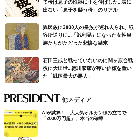
て母は息子の性器に手を伸ばした...表に
出ない「息子を襲う母」のリアル
異民族に3000人の皇族が連れ去られ、収
容所送りに...「戦利品」になった女性皇
族たちがたどった悲惨な結末
石田三成と戦っていないのに関ヶ原合戦
後に大出世...徳川家康が厚い信頼を置い
た「戦国最大の悪人」
AIが試算！ 大人気オルカン積み立てで
「2000万円超」、本当の確率