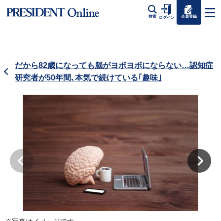
会員登録
検索
ログイン
だから82歳になっても脳がヨボヨボにならない…認知症
研究者が50年間､本気で続けている｢趣味｣