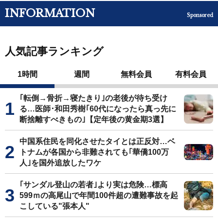
INFORMATION
Sponsored
人気記事ランキング
1時間
週間
無料会員
有料会員
｢転倒→骨折→寝たきり｣の老後が待ち受け
る…医師･和田秀樹｢60代になったら真っ先に
断捨離すべきもの｣【定年後の黄金期3選】
中国系住民を同化させたタイとは正反対…ベ
トナムが各国から非難されても｢華僑100万
人｣を国外追放したワケ
｢サンダル登山の若者｣より実は危険…標高
599ｍの高尾山で年間100件超の遭難事故を起
こしている"張本人"