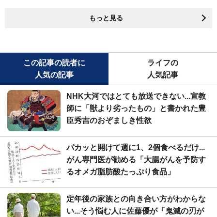
もっと見る
この記事の読者に
ライフの
人気の記事
人気記事
NHK大河ではとても放送できない...宣教
師に「獣より劣ったもの」と書かれた豊
臣秀吉のおぞましき性欲
パカッと開けて週に1、2個食べるだけ...
がん専門医が勧める「大腸がんを予防す
るオメガ脂肪酸たっぷり食品」
定年後の家族との向き合い方がわからな
い...そう悩む人に佐藤優が「鬼滅の刃が