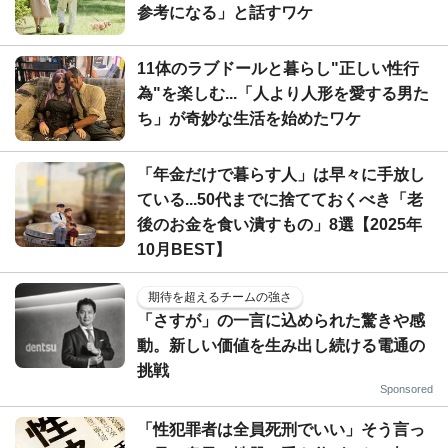
参考になる」と話すワケ
11体のラブドールと暮らし"正しい性行
為"を楽しむ...「人より人形を愛する男た
ち」が奇妙な生活を始めたワケ
「年金だけで暮らす人」は早々に手放し
ている...50代までに捨てておくべき「老
後のお金を食い潰すもの」8選【2025年
10月BEST】
期待を超えるチームの強さ
「さすが」の一言に込められた驚きや感
動。新しい価値を生み出し続ける電通の
挑戦
Sponsored
「性犯罪者は全員死刑でいい」そう言っ