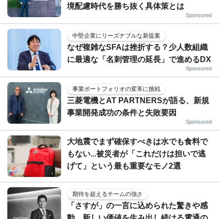
境配慮時代を勝ち抜く具体策とは
Sponsored
中堅企業にリーズナブルな新提案
なぜ複雑なSFAは挫折する？少人数組織
に最適な「名刺管理の延長」で進めるDX
Sponsored
事業ポートフォリオの変革に挑戦
三菱電機とAT PARTNERSが語る、新規
事業開発成功の条件と失敗要因
Sponsored
大地震でまず確保すべきは水でも食料で
もない...被災者が「これだけは担いで逃
げて」という最も重要なモノ2選
期待を超えるチームの強さ
「さすが」の一言に込められた驚きや感
動。新しい価値を生み出し続ける電通の