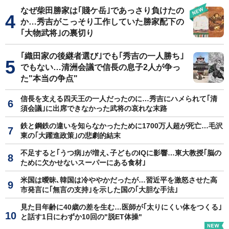
なぜ柴田勝家は｢賤ケ岳｣であっさり負けたの
か…秀吉がこっそり工作していた勝家配下の
｢大物武将｣の裏切り
｢織田家の後継者選び｣でも｢秀吉の一人勝ち｣
でもない…清洲会議で信長の息子2人が争っ
た"本当の争点"
信長を支える四天王の一人だったのに…秀吉にハメられて｢清
須会議｣に出席できなかった武将の哀れな末路
鉄と鋼鉄の違いを知らなかったために1700万人超が死亡…毛沢
東の｢大躍進政策｣の悲劇的結末
不足すると｢うつ病｣が増え､子どものIQに影響…東大教授｢脳の
ために欠かせないスーパーにある食材｣
米国は曖昧､韓国は冷ややかだったが…習近平を激怒させた高
市発言に｢無言の支持｣を示した国の｢大胆な手法｣
見た目年齢に40歳の差を生む…医師が｢太りにくい体をつくる｣
と話す1日にわずか10回の"脱ET体操"